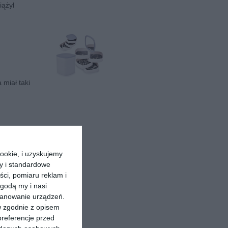
iążył
 miał taki
ookie, i uzyskujemy
ry i standardowe
ści, pomiaru reklam i
godą my i nasi
kanowanie urządzeń.
w zgodnie z opisem
preferencje przed