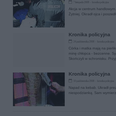
7 listopada 2008 › kronika policyjna
Akcja w centrum handlowym.
Żytniej. Okradł ojca i poszedł
Kronika policyjna
24 października 2008 › kronika policyjna
Córka i matka mają na pieńku
minę chłopca - bezcenne. Syn
Skończyli w schronisku. Prz
Kronika policyjna
10 października 2008 › kronika policyjna
Napad na kebab. Ukradł prez
niespodzianką. Sam wymierzył