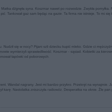
 Matka dźgnęła syna. Koszmar nawet po rozwodzie. Zwykła pomyłka.
 pić. Tankował gaz sam będąc na gazie. Ta firma nie istnieje. To mi się t
. Nudził się w nocy? Pijani szli dziecku kupić mleko. Gdzie ci mężczy
owie wymierzyli sprawiedliwość. Koszmar - sąsiad. Kobietki za kierow
yjmował łapówki od poborowych.
ent. Wandal nagrany. Jest mi bardzo przykro. Przekręt na wynajmie. Ja
 karę. Nastolatka zniszczyła radiowóz. Desperatka na oknie. Źle pan 