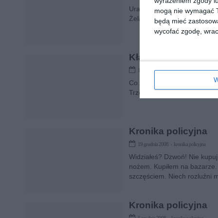
wyrażeniem zgody lu
Uratowali życie dźgniętemu n
mogą nie wymagać Tw
Żelazny zapasik. Pogryzła pol
będą mieć zastosowa
wycofać zgodę, wraca
Kłamczuchy
16 stycznia 2009 › kronika policyjna
W
Co zrobić, kiedy zgubiliśmy t
Trzeba tylko wymyślić wiaryg
Kronika policyjna
19 grudnia 2008 › kronika policyjna
Widziałeś? Dzwoń! Nie kupuj
nożem. Kupiłem na bazarze. Z
szczęściem. Niech rozluźni m
Kronika policyjna