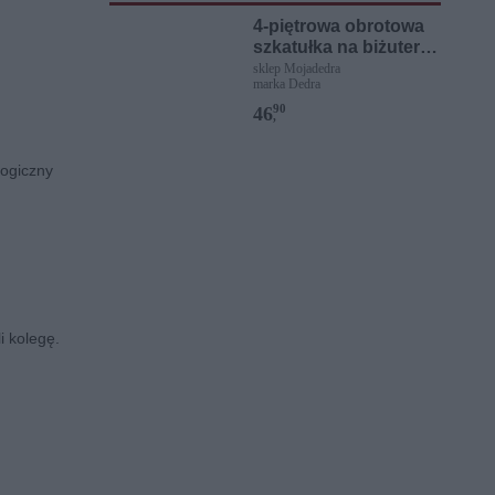
4-piętrowa obrotowa
szkatułka na biżuterię
z lusterkiem
sklep Mojadedra
marka Dedra
90
46
,
logiczny
i kolegę.