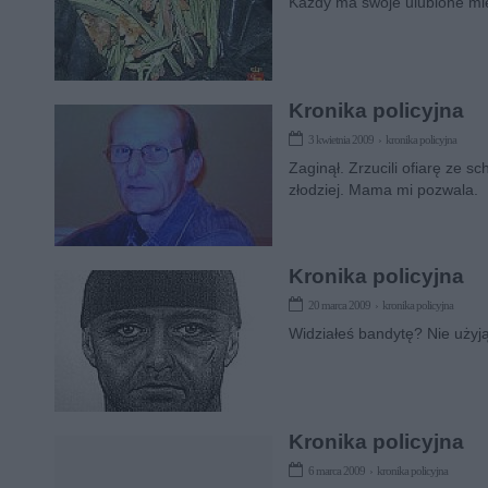
Każdy ma swoje ulubione miej
Kronika policyjna
3 kwietnia 2009 › kronika policyjna
Zaginął. Zrzucili ofiarę ze sc
złodziej. Mama mi pozwala.
Kronika policyjna
20 marca 2009 › kronika policyjna
Widziałeś bandytę? Nie użyją
Kronika policyjna
6 marca 2009 › kronika policyjna