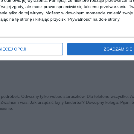
b odmówić jej wyrażenia.
Pamiętaj, że niektóre rodzaje przetwarzani
ożem. Bez bucika i kurtki na mróz. Kiedy kobietki piją. Chciał wyciągną
ojej zgody, ale masz prawo sprzeciwić się takiemu przetwarzaniu. Tw
icjantkę.
nie tylko do tej witryny. Możesz w dowolnym momencie zmienić swoje 
jąc na tę stronę i klikając przycisk "Prywatność" na dole strony.
IĘCEJ OPCJI
ZGADZAM SIĘ
elefon i nie wiemy, gdzie go szukać? Niech szukają go profesjonaliści - p
odną bajkę...
 podróbek. Odważny tylko wobec staruszków. Dla telefonu wszystko. A
walniam was. Jak urządzić fajny kinderbal? Dowcipny kolega. Pijani b
ięśnie.