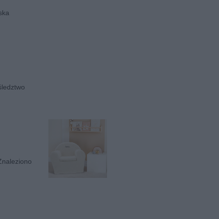
ska
śledztwo
Znaleziono