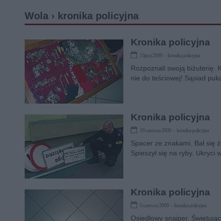
Wola › kronika policyjna
Kronika policyjna
3 lipca 2009 › kronika policyjna
Rozpoznali swoją biżuterię. K
nie do teściowej! Sąsiad puk
Kronika policyjna
19 czerwca 2009 › kronika policyjna
Spacer ze znakami. Bał się ż
Spieszył się na ryby. Ukryci w
Kronika policyjna
5 czerwca 2009 › kronika policyjna
Osiedlowy snajper. Świętując