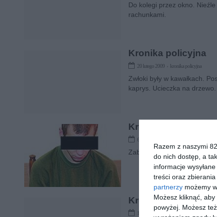
Do kolegi przez okno. Nieźle
rachunkami.
Kronika policyjna
20 lutego 2009 › kronika policyjna
Zwłoki były w kawałkach. Pos
kaprys. Ucieczka na drzewo.
Kronika policyjna
6 lutego 2009 › kronika policyjna
Razem z naszymi 824
Zabójca już siedzi. Głupota zł
do nich dostęp, a ta
informacje wysyłane 
treści oraz zbierania
partnerzy
możemy wyk
Możesz kliknąć, aby
Kronika policyjna
powyżej. Możesz też 
16 stycznia 2009 › kronika policyjna