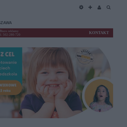
SZAWA
Biuro reklamy
KONTAKT
el. 502-280-720