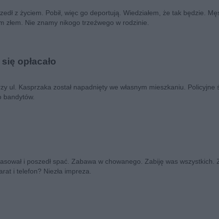
edł z życiem. Pobił, więc go deportują. Wiedziałem, że tak będzie. Mę
ym złem. Nie znamy nikogo trzeźwego w rodzinie.
 się opłacało
rzy ul. Kasprzaka został napadnięty we własnym mieszkaniu. Policyjne 
no bandytów.
łasował i poszedł spać. Zabawa w chowanego. Zabiję was wszystkich. 
arat i telefon? Niezła impreza.