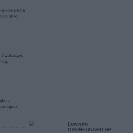
 Narkomani na
ylko śniło!
źni? Zobaczyć
nicą.
jko z
parkujesz.
Lowepro
DRONEGUARD BP