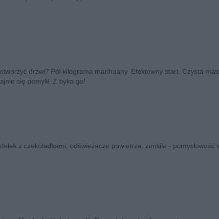
 otworzyć drzwi? Pół kilograma marihuany. Efektowny start. Czysta ma
nie się pomylił. Z byka go!
dełek z czekoladkami, odświeżacze powietrza, żonkile - pomysłowość 