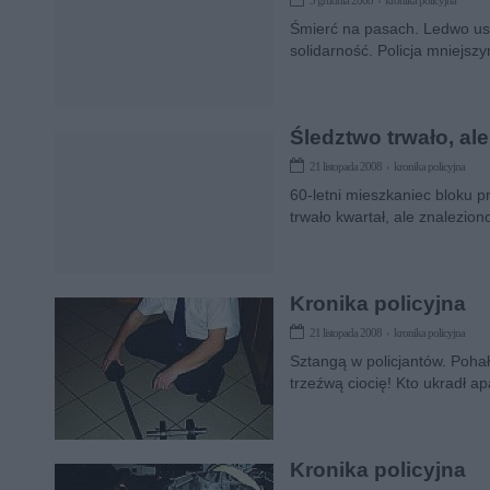
5 grudnia 2008 › kronika policyjna
Śmierć na pasach. Ledwo usz
solidarność. Policja mniejsz
Śledztwo trwało, ale
21 listopada 2008 › kronika policyjna
60-letni mieszkaniec bloku p
trwało kwartał, ale znalezio
Kronika policyjna
21 listopada 2008 › kronika policyjna
Sztangą w policjantów. Poha
trzeźwą ciocię! Kto ukradł ap
Kronika policyjna