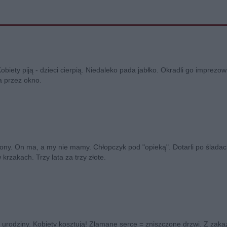
obiety piją - dzieci cierpią. Niedaleko pada jabłko. Okradli go imprezow
a przez okno.
ony. On ma, a my nie mamy. Chłopczyk pod "opieką". Dotarli po śladac
 krzakach. Trzy lata za trzy złote.
 urodziny. Kobiety kosztują! Złamane serce = zniszczone drzwi. Z zak