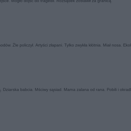
sce. Mogło dojść do tragedii. Rozsądek zostawił za granicą.
hodów. Źle policzył. Artyści złapani. Tylko zwykła kłótnia. Miał nosa. Eko
. Dziarska babcia. Mściwy sąsiad. Mama zalana od rana. Pobili i okradl