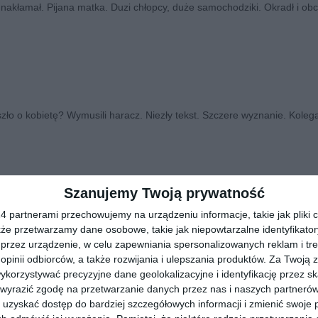
 nakłamał. Pijana matka. Duzi chłopcy, duże samochodziki. Okradł i obc
zło o kobietę? Wymusili haracz. Niezły tekst. Szczere wyznanie. Kolega
Szanujemy Twoją prywatność
 partnerami przechowujemy na urządzeniu informacje, takie jak pliki c
odzieja. Podlewał pieczątki jak kwiaty. Bo nie płacił.
kże przetwarzamy dane osobowe, takie jak niepowtarzalne identyfikato
przez urządzenie, w celu zapewniania spersonalizowanych reklam i tre
 opinii odbiorców, a także rozwijania i ulepszania produktów.
Za Twoją z
orzystywać precyzyjne dane geolokalizacyjne i identyfikację przez s
 wyrazić zgodę na przetwarzanie danych przez nas i naszych partneró
uzyskać dostęp do bardziej szczegółowych informacji i zmienić swoje 