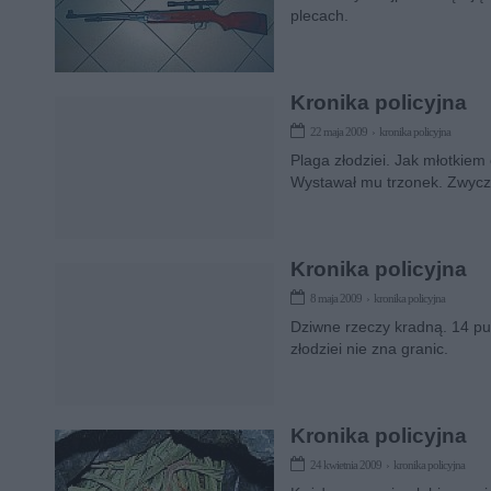
plecach.
Kronika policyjna
22 maja 2009 › kronika policyjna
Plaga złodziei. Jak młotkiem
Wystawał mu trzonek. Zwyczaj
Kronika policyjna
8 maja 2009 › kronika policyjna
Dziwne rzeczy kradną. 14 pu
złodziei nie zna granic.
Kronika policyjna
24 kwietnia 2009 › kronika policyjna