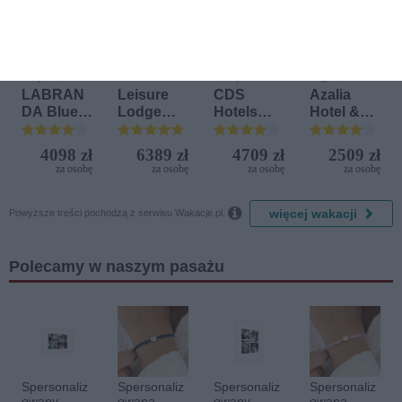
Last
First
Last
Minute
Minute
Minute
Grecja / Kremasti
Kenia / Diani
Włochy / Terrasini
Bułgaria / Św.
Konstantyn i Elena
LABRAN
Leisure
CDS
Azalia
DA Blue
Lodge
Hotels
Hotel &
Bay
Beach &
Terrasini
Spa
Resort
Golf
(ex. Citta
4098 zł
6389 zł
4709 zł
2509 zł
Resort by
del Mare)
za osobę
za osobę
za osobę
za osobę
Diamonds

więcej wakacji
Powyższe treści pochodzą z serwisu Wakacje.pl.
Polecamy w naszym pasażu
Spersonaliz
Spersonaliz
Spersonaliz
Spersonaliz
owany
owana
owany
owana