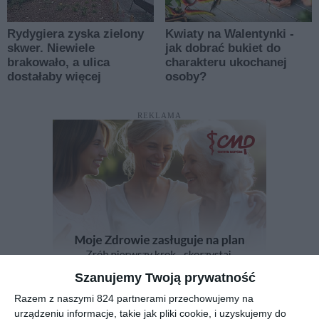
Rydygiera zyska zielony
Kwiaty na Walentynki -
skwer. Niewiele
jak dobrać bukiet do
brakowało, a ulica
charakteru ukochanej
dostałaby więcej
osoby?
REKLAMA
Szanujemy Twoją prywatność
Razem z naszymi 824 partnerami przechowujemy na
urządzeniu informacje, takie jak pliki cookie, i uzyskujemy do