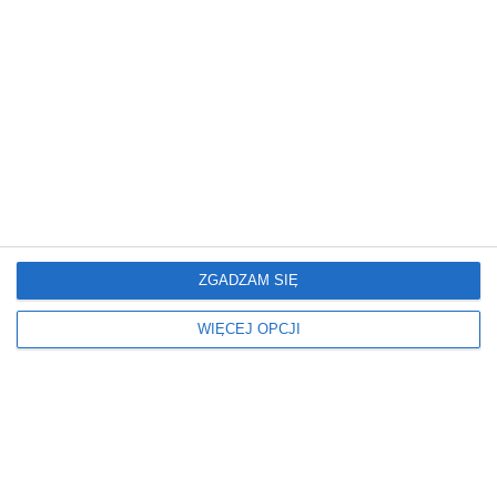
ZGADZAM SIĘ
Najchętniej czytane na TuŻoliborz
WIĘCEJ OPCJI