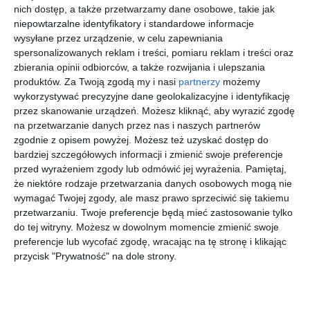
nich dostęp, a także przetwarzamy dane osobowe, takie jak
niepowtarzalne identyfikatory i standardowe informacje
wysyłane przez urządzenie, w celu zapewniania
KRONIKA POLICYJNA
KRONIKA POLICYJNA
spersonalizowanych reklam i treści, pomiaru reklam i treści oraz
zbierania opinii odbiorców, a także rozwijania i ulepszania
produktów.
Za Twoją zgodą my i nasi
partnerzy
możemy
wykorzystywać precyzyjne dane geolokalizacyjne i identyfikację
przez skanowanie urządzeń. Możesz kliknąć, aby wyrazić zgodę
na przetwarzanie danych przez nas i naszych partnerów
zgodnie z opisem powyżej. Możesz też uzyskać dostęp do
bardziej szczegółowych informacji i zmienić swoje preferencje
Wrócił do tego samego
Trzech kierowców
przed wyrażeniem zgody lub odmówić jej wyrażenia.
Pamiętaj,
sklepu. Rozpoznał go
straciło prawa jazdy.
że niektóre rodzaje przetwarzania danych osobowych mogą nie
ochroniarz, usłyszał
Wszyscy prowadzili po
wymagać Twojej zgody, ale masz prawo sprzeciwić się takiemu
zarzut kradzieży
alkoholu
przetwarzaniu. Twoje preferencje będą mieć zastosowanie tylko
do tej witryny. Możesz w dowolnym momencie zmienić swoje
ARTYKUŁ SPONSOROWANY
KRONIKA POLICYJNA
preferencje lub wycofać zgodę, wracając na tę stronę i klikając
przycisk "Prywatność" na dole strony.