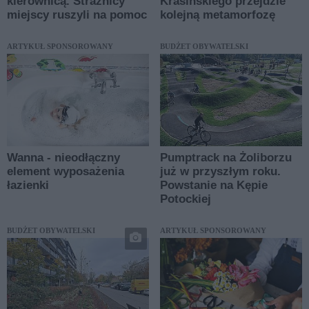
kierownicą. Strażnicy
Krasińskiego przejdzie
miejscy ruszyli na pomoc
kolejną metamorfozę
ARTYKUŁ SPONSOROWANY
BUDŻET OBYWATELSKI
Wanna - nieodłączny
Pumptrack na Żoliborzu
element wyposażenia
już w przyszłym roku.
łazienki
Powstanie na Kępie
Potockiej
BUDŻET OBYWATELSKI
ARTYKUŁ SPONSOROWANY