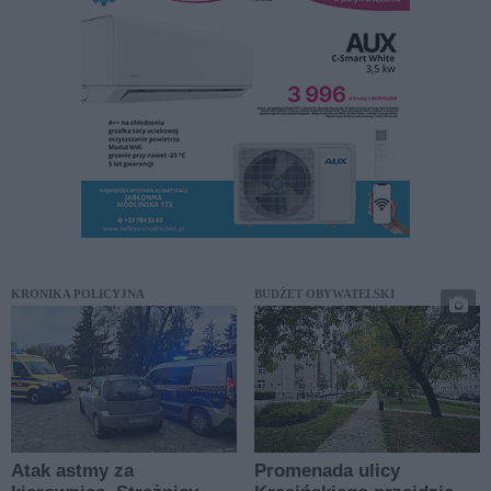
KRONIKA POLICYJNA
BUDŻET OBYWATELSKI
Atak astmy za
Promenada ulicy