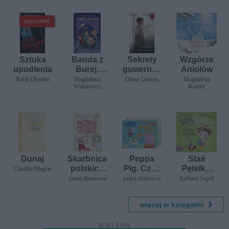
zapowiedź
Sztuka
Banda z
Sekrety
Wzgórze
upodlenia
Burej.
guwernan
Aniołów
Tajemnica
tki
Rafał Olender
Magdalena
Diane Gaston
Magdalena
Witkiewicz
Kordel
domu nad
jeziorem
Dunaj
Skarbnica
Peppa
Staś
polskich
Pig. Czas
Pętelka.
Claudio Magris
przysłów i
na kolor.
Wielka
praca zbiorowa
praca zbiorowa
Barbara Supeł
rymowane
Barwny
wyprawa
k
piknik
więcej w księgarni
REKLAMA