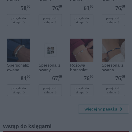
plakat - 30 x
bransoletka
plakat - 30 x
bransoletka
00
00
00
00
58
76
63
76
20 cm
sznurkowa -
40 cm
sznurkowa -
,
,
,
,
Niebieska -
Różowa -
Srebrne
Złote kółko
przejdź do
przejdź do
przejdź do
przejdź do
sklepu
sklepu
sklepu
sklepu
serce
Spersonaliz
Spersonaliz
Różowa
Spersonaliz
owana
owany
bransoletka
owana
bransoletka
plakat - 40 x
sznurkowa
bransoletka
00
00
00
00
84
67
76
76
z
40 cm
dla dzieci -
sznurkowa -
,
,
,
,
kamieniami
Spersonaliz
Niebieska -
szlachetnym
owana -
Złote serce
przejdź do
przejdź do
przejdź do
przejdź do
sklepu
sklepu
sklepu
sklepu
i - Szary - M
Srebrne
- 6 mm
serce
więcej w pasażu
Wstąp do księgarni