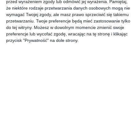
przed wyrażeniem zgody lub odmówić jej wyrażenia.
Pamiętaj,
Tegoroczna kwesta na cmentarzu na Tarchominie
że niektóre rodzaje przetwarzania danych osobowych mogą nie
przyniosła kilkadziesiąt tysięcy złotych, które zostaną
wymagać Twojej zgody, ale masz prawo sprzeciwić się takiemu
przeznaczone na renowację najcenniejszych
przetwarzaniu. Twoje preferencje będą mieć zastosowanie tylko
nagrobków.
do tej witryny. Możesz w dowolnym momencie zmienić swoje
Miliony na ruderę przy Modlińskiej.
preferencje lub wycofać zgodę, wracając na tę stronę i klikając
Jest pozwolenie na remont
przycisk "Prywatność" na dole strony.
2 listopada 2021 › zabytki
Stołeczny konserwator zabytków z miesięcznym
opóźnieniem poinformował o zdobyciu dokumentu
niezbędnego do urządzenia domu kultury w kamienicy
z początku ubiegłego wieku.
1
"Castel Gandolfo Wyszyńskiego".
Prymasowski azyl na peryferiach
Warszawy
10 września 2021 › zabytki
Skromna kaplica przy Świerkowej to zarazem jedno z
najmniej znanych, jak i najciekawszych miejsc
związanych z postacią kardynała Stefana
Wyszyńskiego.
4