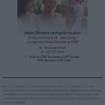
Używamy informacji zapisanych za pomocą cookies w celach reklamowych i statystycznych oraz w celu
dostosowania naszego serwisu do indywidualnych zachowań użytkowni­ków. Mogą też stosować je współpracujący
z nami reklamodawcy, firmy badawcze oraz dostawcy aplikacji multimedialnych. Ustawienia dotyczące cookies
można zmienić w przeglądarce. Korzystając ze strony wyrażasz zgodę na używanie cookies zgodnie z aktualnymi
ustawieniami przeglądarki.