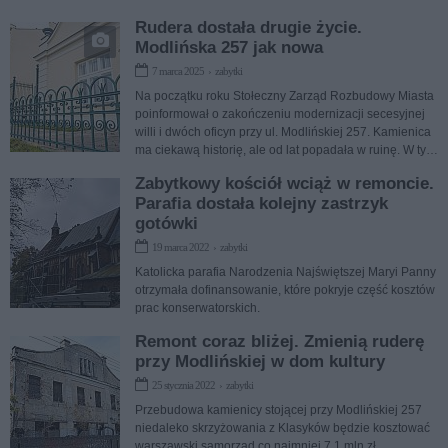
Rudera dostała drugie życie.
Modlińska 257 jak nowa
7 marca 2025 › zabytki
Na początku roku Stołeczny Zarząd Rozbudowy Miasta
poinformował o zakończeniu modernizacji secesyjnej
willi i dwóch oficyn przy ul. Modlińskiej 257. Kamienica
ma ciekawą historię, ale od lat popadała w ruinę. W tym
roku się to zmieni i w historycznych budynkach zacznie
Zabytkowy kościół wciąż w remoncie.
działać centrum lokalne prowadzone przez Białołęcki
Parafia dostała kolejny zastrzyk
Ośrodek Kultury.
gotówki
19 marca 2022 › zabytki
Katolicka parafia Narodzenia Najświętszej Maryi Panny
otrzymała dofinansowanie, które pokryje część kosztów
prac konserwatorskich.
Remont coraz bliżej. Zmienią ruderę
przy Modlińskiej w dom kultury
25 stycznia 2022 › zabytki
Przebudowa kamienicy stojącej przy Modlińskiej 257
niedaleko skrzyżowania z Klasyków będzie kosztować
warszawski samorząd co najmniej 7,1 mln zł.