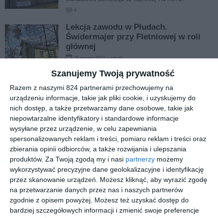
4
Lekcja zawodu w Płudach.
Świdermajer przy Fletniowej w roli
głównej
25 stycznia 2022 › zabytki
Zabytkowa drewniana willa przy Fletniowej stała się
Szanujemy Twoją prywatność
scenerią lekcji uczniów Technikum Budownictwa i
Razem z naszymi 824 partnerami przechowujemy na
Architektury. Młodzież poznała tajniki pracy
konserwatorów i specjalistów od pracy z drewnem.
urządzeniu informacje, takie jak pliki cookie, i uzyskujemy do
nich dostęp, a także przetwarzamy dane osobowe, takie jak
Zmienią ruderę w dom kultury.
niepowtarzalne identyfikatory i standardowe informacje
Przetarg ogłoszony
wysyłane przez urządzenie, w celu zapewniania
30 listopada 2021 › zabytki
spersonalizowanych reklam i treści, pomiaru reklam i treści oraz
Po sześciu latach od zapowiedzi remontu kamienicy
zbierania opinii odbiorców, a także rozwijania i ulepszania
przy Modlińskiej rozpoczęły się poszukiwania firmy,
produktów.
Za Twoją zgodą my i nasi
partnerzy
możemy
która zajmie się budynkiem.
wykorzystywać precyzyjne dane geolokalizacyjne i identyfikację
4
przez skanowanie urządzeń. Możesz kliknąć, aby wyrazić zgodę
na przetwarzanie danych przez nas i naszych partnerów
Zebrali 26 tysięcy na "białołęckie
zgodnie z opisem powyżej. Możesz też uzyskać dostęp do
Powązki"
bardziej szczegółowych informacji i zmienić swoje preferencje
17 listopada 2021 › zabytki