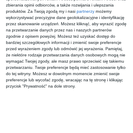
zbierania opinii odbiorców, a także rozwijania i ulepszania
produktów.
Za Twoją zgodą my i nasi
partnerzy
możemy
wykorzystywać precyzyjne dane geolokalizacyjne i identyfikację
Warszawa to niekwestionowane centrum
przez skanowanie urządzeń. Możesz kliknąć, aby wyrazić zgodę
biznesowe Polski, które przyciąga inwestorów,
na przetwarzanie danych przez nas i naszych partnerów
zgodnie z opisem powyżej. Możesz też uzyskać dostęp do
przedsiębiorców i specjalistów z różnych branż.
bardziej szczegółowych informacji i zmienić swoje preferencje
Dynamiczny rozwój infrastruktury, dogodna
przed wyrażeniem zgody lub odmówić jej wyrażenia.
Pamiętaj,
lokalizacja oraz bogata oferta przestrzeni
że niektóre rodzaje przetwarzania danych osobowych mogą nie
wymagać Twojej zgody, ale masz prawo sprzeciwić się takiemu
eventowych sprawiają, że stolica jest idealnym
przetwarzaniu. Twoje preferencje będą mieć zastosowanie tylko
miejscem do organizacji wydarzeń
do tej witryny. Możesz w dowolnym momencie zmienić swoje
branżowych. Wybór odpowiedniego miejsca to
preferencje lub wycofać zgodę, wracając na tę stronę i klikając
przycisk "Prywatność" na dole strony.
jednak kluczowy element planowania, który
może przesądzić o sukcesie całego
przedsięwzięcia.
Czym kierować się przy wyborze miejsca na
wydarzenie branżowe