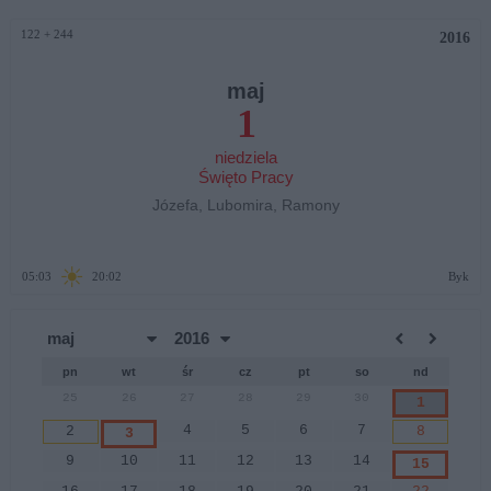
122 + 244
2016
maj
1
niedziela
Święto Pracy
Józefa, Lubomira, Ramony
☀
05:03
20:02
Byk
pn
wt
śr
cz
pt
so
nd
25
26
27
28
29
30
1
4
5
6
7
2
8
3
9
10
11
12
13
14
15