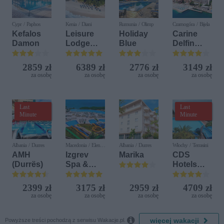
Cypr / Paphos
Kenia / Diani
Rumunia / Olimp
Czarnogóra / Bijela
Kefalos
Leisure
Holiday
Carine
Damon
Lodge
Blue
Delfin
Beach &
Bijela (ex.
Golf
Iberostar
2859 zł
6389 zł
2776 zł
3149 zł
Resort by
Bijela
za osobę
za osobę
za osobę
za osobę
Diamonds
Delfin)
Last
Last
Minute
Minute
Albania / Durres
Macedonia / Elen
Albania / Durres
Włochy / Terrasini
Kamen
AMH
Izgrev
Marika
CDS
(Durrës)
Spa &
Hotels
Aquapark
Terrasini
(ex. Citta
2399 zł
3175 zł
2959 zł
4709 zł
del Mare)
za osobę
za osobę
za osobę
za osobę

więcej wakacji
Powyższe treści pochodzą z serwisu Wakacje.pl.