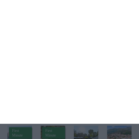
8 sierpnia 2026
11 sierpnia 2026
30 sierpnia 2026
11 września 2026
Marcin
Pokaz
O mało
Stand-up
Styczeń
baniek
co... -
Bitwa
mydlanyc
Anna
komików:
h
Mucha i
Wielki
Michał
Powrót
Sitarski w
kultowej
komedii
9 grudnia 2026
19 września 2026
17 października 2026
24 października 2026
Selfie,
(Nie)
Sprawozd
"2:22"
czyli
wszystko
anie dla
(Historia o
miłość na
Ci oddam
Akademii
duchach)
pstryk!
więcej biletów
Znajdź swoje wakacje
First
First
Minute
Minute