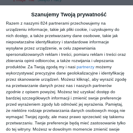
2 maja
pon
Dzień Flagi Rzeczpospolitej Polskiej
Szanujemy Twoją prywatność
3 maja
wto
Święto Konstytucji 3 Maja
8 maja
nie
Narodowy Dzień Zwycięstwa
Razem z naszymi 824 partnerami przechowujemy na
urządzeniu informacje, takie jak pliki cookie, i uzyskujemy do
15 maja
nie
Zesłanie Ducha Świętego, Zielone Świątki
nich dostęp, a także przetwarzamy dane osobowe, takie jak
26 maja
czw
Boże Ciało, Dzień Matki
niepowtarzalne identyfikatory i standardowe informacje
1 czerwca
śro
Dzień Dziecka
wysyłane przez urządzenie, w celu zapewniania
23 czerwca
czw
Dzień Ojca
spersonalizowanych reklam i treści, pomiaru reklam i treści oraz
1 sierpnia
pon
Narodowy Dzień Pamięci Powstania
zbierania opinii odbiorców, a także rozwijania i ulepszania
Warszawskiego
produktów.
Za Twoją zgodą my i nasi
partnerzy
możemy
15 sierpnia
pon
Święto Wojska Polskiego, Wniebowzięcie N.M.P.
wykorzystywać precyzyjne dane geolokalizacyjne i identyfikację
przez skanowanie urządzeń. Możesz kliknąć, aby wyrazić zgodę
31 sierpnia
śro
Dzień Solidarności i Wolności
na przetwarzanie danych przez nas i naszych partnerów
1 listopada
wto
Wszystkich Świętych
zgodnie z opisem powyżej. Możesz też uzyskać dostęp do
11 listopada
pią
Narodowe Święto Niepodległości
bardziej szczegółowych informacji i zmienić swoje preferencje
6 grudnia
wto
Mikołajki
przed wyrażeniem zgody lub odmówić jej wyrażenia.
Pamiętaj,
24 grudnia
sob
Wigilia Bożego Narodzenia
że niektóre rodzaje przetwarzania danych osobowych mogą nie
wymagać Twojej zgody, ale masz prawo sprzeciwić się takiemu
25 grudnia
nie
Boże Narodzenie
przetwarzaniu. Twoje preferencje będą mieć zastosowanie tylko
26 grudnia
pon
Boże Narodzenie
do tej witryny. Możesz w dowolnym momencie zmienić swoje
31 grudnia
sob
Sylwester