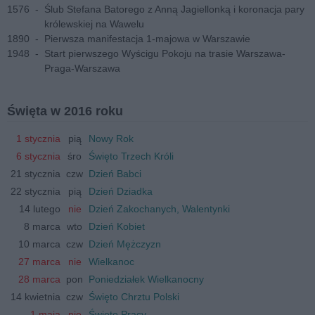
1576
-
Ślub Stefana Batorego z Anną Jagiellonką i koronacja pary
królewskiej na Wawelu
1890
-
Pierwsza manifestacja 1-majowa w Warszawie
1948
-
Start pierwszego Wyścigu Pokoju na trasie Warszawa-
Praga-Warszawa
Święta w 2016 roku
1 stycznia
pią
Nowy Rok
6 stycznia
śro
Święto Trzech Króli
21 stycznia
czw
Dzień Babci
22 stycznia
pią
Dzień Dziadka
14 lutego
nie
Dzień Zakochanych, Walentynki
8 marca
wto
Dzień Kobiet
10 marca
czw
Dzień Mężczyzn
27 marca
nie
Wielkanoc
28 marca
pon
Poniedziałek Wielkanocny
14 kwietnia
czw
Święto Chrztu Polski
1 maja
nie
Święto Pracy