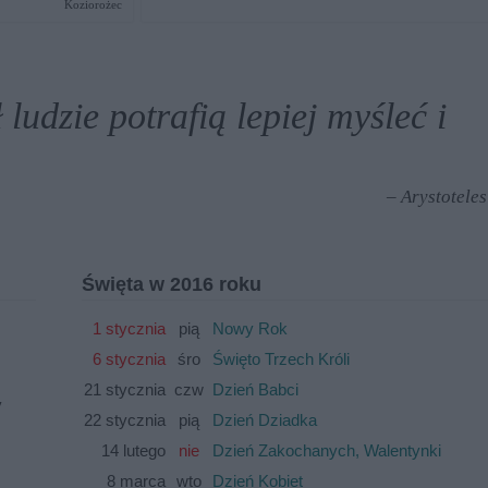
Koziorożec
ludzie potrafią lepiej myśleć i
– Arystoteles
Święta w 2016 roku
1 stycznia
pią
Nowy Rok
6 stycznia
śro
Święto Trzech Króli
21 stycznia
czw
Dzień Babci
y
22 stycznia
pią
Dzień Dziadka
14 lutego
nie
Dzień Zakochanych, Walentynki
8 marca
wto
Dzień Kobiet