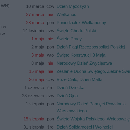
PKWN)
10 marca
czw
Dzień Mężczyzn
27 marca
nie
Wielkanoc
28 marca
pon
Poniedziałek Wielkanocny
m w
14 kwietnia
czw
Święto Chrztu Polski
h w
1 maja
nie
Święto Pracy
2 maja
pon
Dzień Flagi Rzeczpospolitej Polskiej
3 maja
wto
Święto Konstytucji 3 Maja
8 maja
nie
Narodowy Dzień Zwycięstwa
15 maja
nie
Zesłanie Ducha Świętego, Zielone Świą
26 maja
czw
Boże Ciało, Dzień Matki
1 czerwca
śro
Dzień Dziecka
23 czerwca
czw
Dzień Ojca
1 sierpnia
pon
Narodowy Dzień Pamięci Powstania
Warszawskiego
15 sierpnia
pon
Święto Wojska Polskiego, Wniebowzię
31 sierpnia
śro
Dzień Solidarności i Wolności