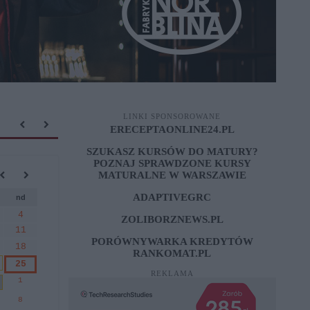
LINKI SPONSOROWANE
ERECEPTAONLINE24.PL
SZUKASZ KURSÓW DO MATURY?
POZNAJ SPRAWDZONE
KURSY
MATURALNE W WARSZAWIE
ADAPTIVEGRC
nd
4
ZOLIBORZNEWS.PL
11
PORÓWNYWARKA KREDYTÓW
18
RANKOMAT.PL
25
REKLAMA
1
8