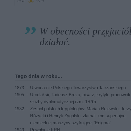
☀
07:45
15:33
W obecności przyjaciół 
działać.
Tego dnia w roku...
1873
-
Utworzenie Polskiego Towarzystwa Tatrzańskiego
1905
-
Urodził się Tadeusz Breza, pisarz, krytyk, pracownik
służby dyplomatycznej (zm. 1970)
1932
-
Zespół polskich kryptologów: Marian Rejewski, Jerz
Różycki i Henryk Zygalski, złamali kod supertajnej
niemieckiej maszyny szyfrującej "Enigma"
1943
-
Powołanie KRN