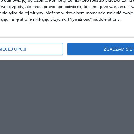
b odmówić jej wyrażenia.
Pamiętaj, że niektóre rodzaje przetwarzani
ojej zgody, ale masz prawo sprzeciwić się takiemu przetwarzaniu. Tw
nie tylko do tej witryny. Możesz w dowolnym momencie zmienić swoje 
jąc na tę stronę i klikając przycisk "Prywatność" na dole strony.
IĘCEJ OPCJI
ZGADZAM SIĘ