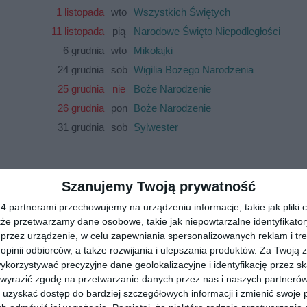
1 listopada
wto
Wszystkich Świętych
11 listopada
pią
Narodowe Święto Niepodległości
6 grudnia
wto
Mikołajki
24 grudnia
sob
Wigilia Bożego Narodzenia
25 grudnia
nie
Boże Narodzenie
26 grudnia
pon
Boże Narodzenie
31 grudnia
sob
Sylwester
Szanujemy Twoją prywatność
 partnerami przechowujemy na urządzeniu informacje, takie jak pliki c
kże przetwarzamy dane osobowe, takie jak niepowtarzalne identyfikato
przez urządzenie, w celu zapewniania spersonalizowanych reklam i tre
 opinii odbiorców, a także rozwijania i ulepszania produktów.
Za Twoją z
orzystywać precyzyjne dane geolokalizacyjne i identyfikację przez s
 wyrazić zgodę na przetwarzanie danych przez nas i naszych partneró
uzyskać dostęp do bardziej szczegółowych informacji i zmienić swoje 