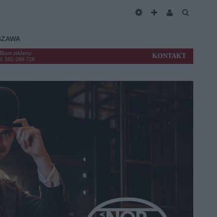
SZAWA
Biuro reklamy
KONTAKT
el. 502-280-720