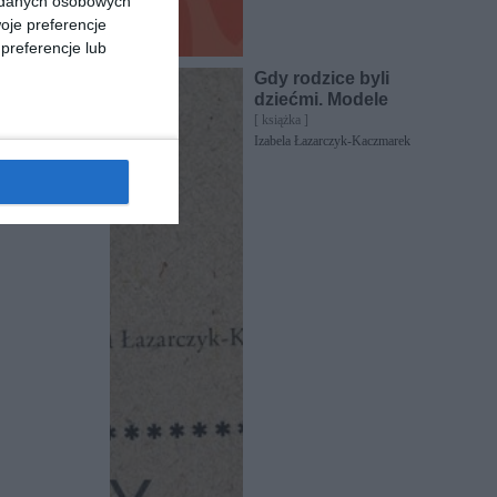
a danych osobowych
oje preferencje
preferencje lub
Gdy rodzice byli
dziećmi. Modele
[ książka ]
Izabela Łazarczyk-Kaczmarek