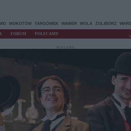
OWO
MOKOTÓW
TARGÓWEK
WAWER
WOLA
ŻOLIBORZ
WAR
A
FORUM
POLECAMY
t
REKLAMA