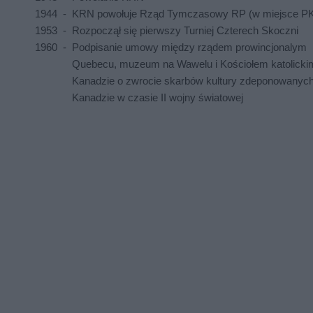
1944
-
KRN powołuje Rząd Tymczasowy RP (w miejsce 
1953
-
Rozpoczął się pierwszy Turniej Czterech Skoczni
1960
-
Podpisanie umowy między rządem prowincjonalym
Quebecu, muzeum na Wawelu i Kościołem katolicki
Kanadzie o zwrocie skarbów kultury zdeponowanyc
Kanadzie w czasie II wojny światowej