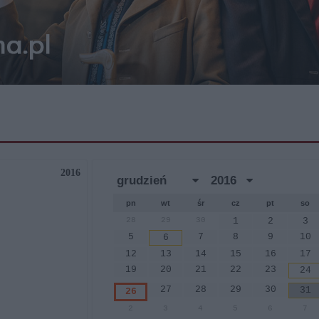
2016
pn
wt
śr
cz
pt
so
28
29
30
1
2
3
5
7
8
9
10
6
12
13
14
15
16
17
19
20
21
22
23
24
27
28
29
30
31
26
2
3
4
5
6
7