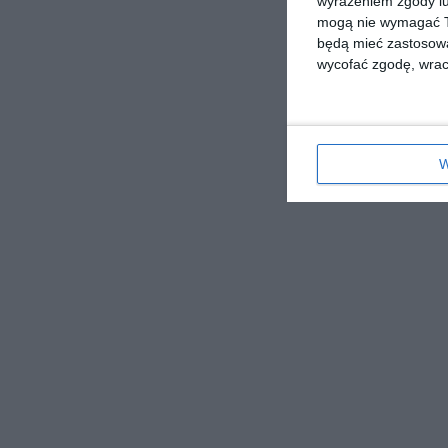
wyrażeniem zgody lu
mogą nie wymagać Tw
będą mieć zastosowa
wycofać zgodę, wraca
W