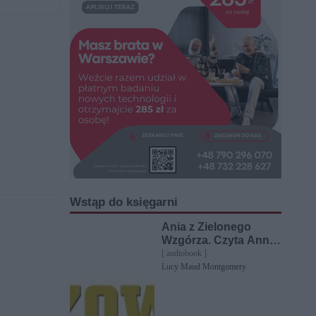
Wstąp do księgarni
Ania z Zielonego
Wzgórza. Czyta Anna
Dereszowska
[ audiobook ]
Lucy Maud Montgomery