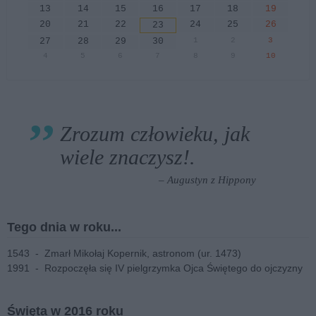
13
14
15
16
17
18
19
20
21
22
24
25
26
23
27
28
29
30
1
2
3
4
5
6
7
8
9
10
Zrozum człowieku, jak
wiele znaczysz!.
– Augustyn z Hippony
Tego dnia w roku...
1543
-
Zmarł Mikołaj Kopernik, astronom (ur. 1473)
1991
-
Rozpoczęła się IV pielgrzymka Ojca Świętego do ojczyzny
Święta w 2016 roku