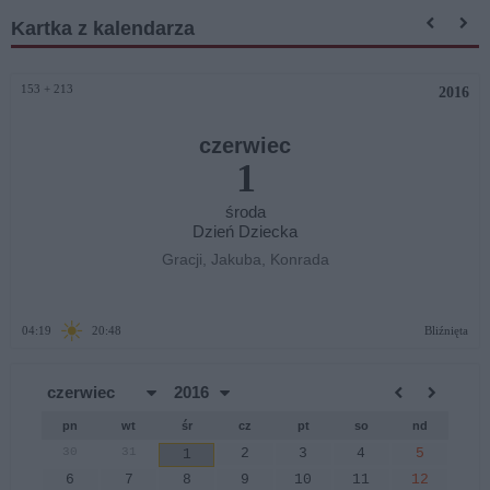
Kartka z kalendarza
153 + 213
2016
czerwiec
1
środa
Dzień Dziecka
Gracji, Jakuba, Konrada
☀
04:19
20:48
Bliźnięta
pn
wt
śr
cz
pt
so
nd
30
31
2
3
4
5
1
6
7
8
9
10
11
12