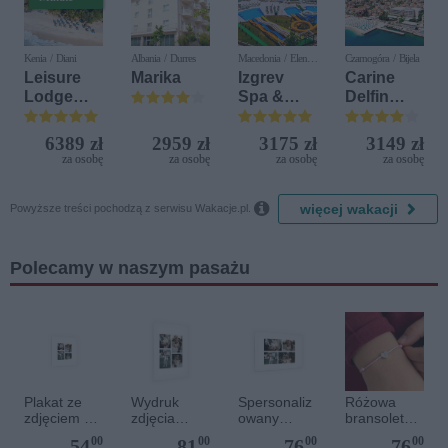
Kenia / Diani
Albania / Durres
Macedonia / Elen
Czarnogóra / Bijela
Kamen
Leisure
Marika
Izgrev
Carine
Lodge
Spa &
Delfin
Beach &
Aquapark
Bijela (ex.
Golf
Iberostar
6389 zł
2959 zł
3175 zł
3149 zł
Resort by
Bijela
za osobę
za osobę
za osobę
za osobę
Diamonds
Delfin)

więcej wakacji
Powyższe treści pochodzą z serwisu Wakacje.pl.
Polecamy w naszym pasażu
Plakat ze
Wydruk
Spersonaliz
Różowa
zdjęciem 20
zdjęcia
owany
bransoletka
x 20 cm
plakatu - 50
plakat - 60 x
sznurkowa
00
00
00
00
54
81
76
76