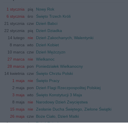
1 stycznia
pią
Nowy Rok
6 stycznia
śro
Święto Trzech Króli
21 stycznia
czw
Dzień Babci
22 stycznia
pią
Dzień Dziadka
14 lutego
nie
Dzień Zakochanych, Walentynki
8 marca
wto
Dzień Kobiet
10 marca
czw
Dzień Mężczyzn
27 marca
nie
Wielkanoc
28 marca
pon
Poniedziałek Wielkanocny
14 kwietnia
czw
Święto Chrztu Polski
1 maja
nie
Święto Pracy
2 maja
pon
Dzień Flagi Rzeczpospolitej Polskiej
3 maja
wto
Święto Konstytucji 3 Maja
8 maja
nie
Narodowy Dzień Zwycięstwa
15 maja
nie
Zesłanie Ducha Świętego, Zielone Świątki
26 maja
czw
Boże Ciało, Dzień Matki
1 czerwca
śro
Dzień Dziecka