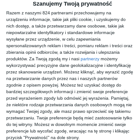
23 czerwca
czw
Dzień Ojca
Szanujemy Twoją prywatność
1 sierpnia
pon
Narodowy Dzień Pamięci Powstania
Razem z naszymi 824 partnerami przechowujemy na
Warszawskiego
urządzeniu informacje, takie jak pliki cookie, i uzyskujemy do
15 sierpnia
pon
Święto Wojska Polskiego, Wniebowzięcie N.M.P.
nich dostęp, a także przetwarzamy dane osobowe, takie jak
niepowtarzalne identyfikatory i standardowe informacje
31 sierpnia
śro
Dzień Solidarności i Wolności
wysyłane przez urządzenie, w celu zapewniania
1 listopada
wto
Wszystkich Świętych
spersonalizowanych reklam i treści, pomiaru reklam i treści oraz
11 listopada
pią
Narodowe Święto Niepodległości
zbierania opinii odbiorców, a także rozwijania i ulepszania
6 grudnia
wto
Mikołajki
produktów.
Za Twoją zgodą my i nasi
partnerzy
możemy
24 grudnia
sob
Wigilia Bożego Narodzenia
wykorzystywać precyzyjne dane geolokalizacyjne i identyfikację
przez skanowanie urządzeń. Możesz kliknąć, aby wyrazić zgodę
25 grudnia
nie
Boże Narodzenie
na przetwarzanie danych przez nas i naszych partnerów
26 grudnia
pon
Boże Narodzenie
zgodnie z opisem powyżej. Możesz też uzyskać dostęp do
31 grudnia
sob
Sylwester
bardziej szczegółowych informacji i zmienić swoje preferencje
przed wyrażeniem zgody lub odmówić jej wyrażenia.
Pamiętaj,
LINKI SPONSOROWANE
że niektóre rodzaje przetwarzania danych osobowych mogą nie
ZOLIBORZNEWS.PL
wymagać Twojej zgody, ale masz prawo sprzeciwić się takiemu
ADAPTIVEGRC
przetwarzaniu. Twoje preferencje będą mieć zastosowanie tylko
do tej witryny. Możesz w dowolnym momencie zmienić swoje
SZUKASZ KURSÓW DO MATURY? POZNAJ SPRAWDZONE
KURSY MATURALNE W WARSZAWIE
preferencje lub wycofać zgodę, wracając na tę stronę i klikając
przycisk "Prywatność" na dole strony.