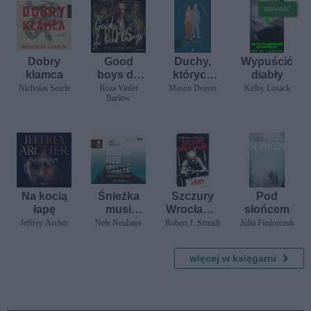
nowość
Dobry
Good
Duchy,
Wypuścić
kłamca
boys do
których
diabły
bad
nie
Nicholas Searle
Roza Violet
Mason Deaver
Kelby Losack
Barlow
things
chcemy
zapomnie
ć
Na kocią
Śnieżka
Szczury
Pod
łapę
musi
Wrocławia
słońcem
umrzeć
. Kraty
Jeffrey Archer
Nele Neuhaus
Robert J. Szmidt
Julia Fiedorczuk
więcej w księgarni