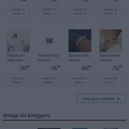
x 70 cm
40 cm
dla dzieci -
,
,
,
,
Spersonaliz
owana -
przejdź do
przejdź do
przejdź do
przejdź do
sklepu
sklepu
sklepu
sklepu
Srebrne
serce
Plakat ze
Spersonaliz
Spersonaliz
Spersonaliz
zdjęciem 30
owany
owana
owana
x 30 cm
plakat - 30 x
bransoletka
bransoletka
00
00
00
00
56
58
84
76
20 cm
z
sznurkowa -
,
,
,
,
kamieniami
Niebieska -
szlachetnym
Srebrne
przejdź do
przejdź do
przejdź do
przejdź do
sklepu
sklepu
sklepu
sklepu
i - Szary - M
serce
- 6 mm
więcej w pasażu
Wstąp do księgarni