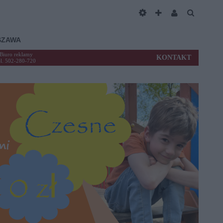
SZAWA
Biuro reklamy
KONTAKT
el. 502-280-720