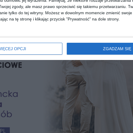
b odmówić jej wyrażenia.
Pamiętaj, że niektóre rodzaje przetwarzani
REKLAMA
ojej zgody, ale masz prawo sprzeciwić się takiemu przetwarzaniu. Tw
nie tylko do tej witryny. Możesz w dowolnym momencie zmienić swoje 
jąc na tę stronę i klikając przycisk "Prywatność" na dole strony.
IĘCEJ OPCJI
ZGADZAM SIĘ