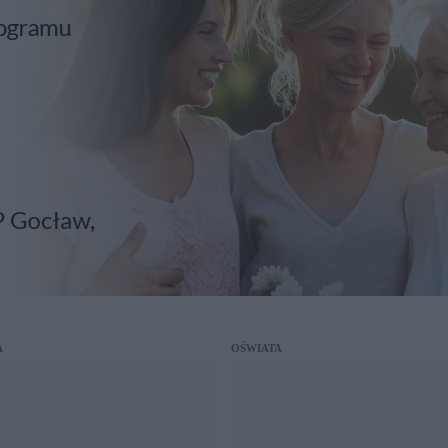
A
OŚWIATA