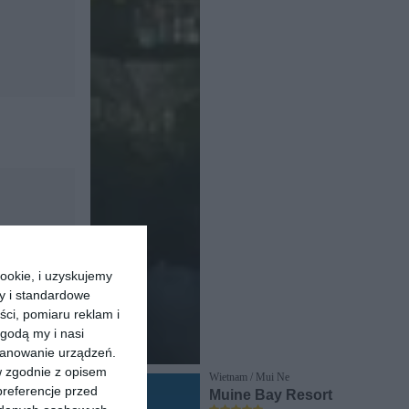
ookie, i uzyskujemy
ry i standardowe
ści, pomiaru reklam i
godą my i nasi
kanowanie urządzeń.
w zgodnie z opisem
Wietnam / Mui Ne
preferencje przed
Muine Bay Resort