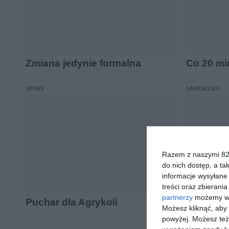
Zmiana jedynie formalna
Co 20 mi
SPORT
SAMORZĄD
Razem z naszymi 824
do nich dostęp, a ta
informacje wysyłane 
treści oraz zbierania
partnerzy
możemy wyk
Puchar dla Agrykoli
Poprawki
Możesz kliknąć, aby
powyżej. Możesz też 