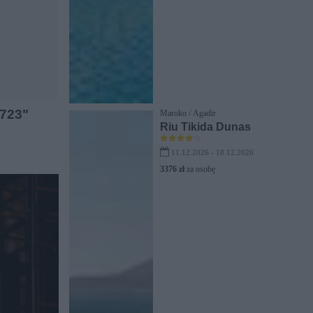
"723"
Maroko / Agadir
Riu Tikida Dunas
11.12.2026 - 18.12.2026
3376 zł
za osobę