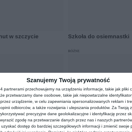
nut w szczycie
Szkoła do osiemnastki
RÓŻNE
Szanujemy Twoją prywatność
 partnerami przechowujemy na urządzeniu informacje, takie jak pliki c
kże przetwarzamy dane osobowe, takie jak niepowtarzalne identyfikato
przez urządzenie, w celu zapewniania spersonalizowanych reklam i tre
 opinii odbiorców, a także rozwijania i ulepszania produktów.
Za Twoją z
orzystywać precyzyjne dane geolokalizacyjne i identyfikację przez s
 i informacje
Kłusownicy w lasach
 wyrazić zgodę na przetwarzanie danych przez nas i naszych partneró
uzyskać dostęp do bardziej szczegółowych informacji i zmienić swoje 