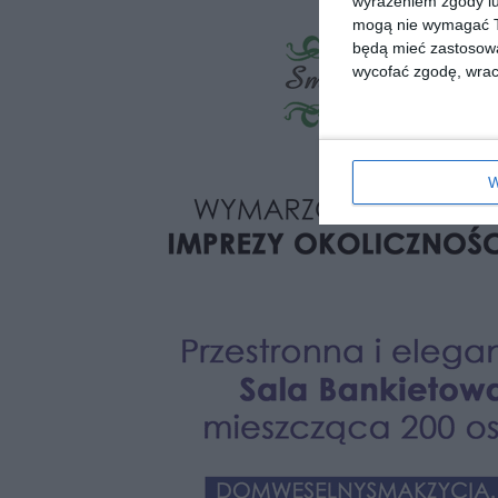
wyrażeniem zgody lu
mogą nie wymagać Tw
będą mieć zastosowa
wycofać zgodę, wraca
W