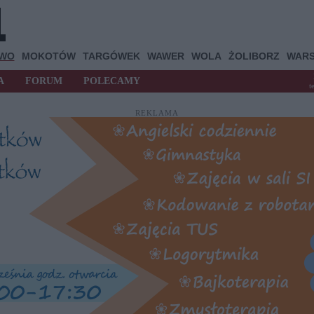
OWO
MOKOTÓW
TARGÓWEK
WAWER
WOLA
ŻOLIBORZ
WAR
A
FORUM
POLECAMY
t
REKLAMA