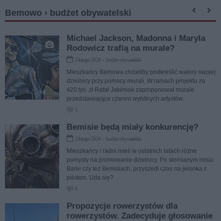
Bemowo › budżet obywatelski
Michael Jackson, Madonna i Maryla
Rodowicz trafią na murale?
2 lutego 2024 › budżet obywatelski
Mieszkańcy Bemowa chcieliby podkreślić walory swojej
dzielnicy przy pomocy murali. W ramach projektu za
420 tys. zł Rafał Jakimiak zaproponował murale
przedstawiające czworo wybitnych artystów.
1
Bemisie będą miały konkurencję?
2 lutego 2024 › budżet obywatelski
Mieszkańcy i radni mieli w ostatnich latach różne
pomysły na promowanie dzielnicy. Po słomianym misiu
Barei czy też Bemisiach, przyszedł czas na jelonka z
pilotem. Uda się?
6
Propozycje rowerzystów dla
rowerzystów. Zadecyduje głosowanie