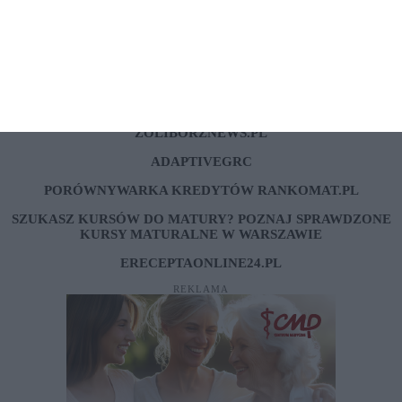
LINKI SPONSOROWANE
ZOLIBORZNEWS.PL
ADAPTIVEGRC
PORÓWNYWARKA KREDYTÓW RANKOMAT.PL
SZUKASZ KURSÓW DO MATURY? POZNAJ SPRAWDZONE
KURSY MATURALNE W WARSZAWIE
ERECEPTAONLINE24.PL
REKLAMA