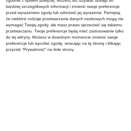
zgodnie z opisem powyżej. Możesz też uzyskać dostęp do
Strefa relaksu powstała na basenie
bardziej szczegółowych informacji i zmienić swoje preferencje
przy Oławskiej. Kiedy multimedialna
przed wyrażeniem zgody lub odmówić jej wyrażenia.
Pamiętaj,
zjeżdżalnia?
że niektóre rodzaje przetwarzania danych osobowych mogą nie
24 listopada 2023 › budżet obywatelski
wymagać Twojej zgody, ale masz prawo sprzeciwić się takiemu
Ubiegłoroczna edycja budżetu obywatelskiego
przetwarzaniu. Twoje preferencje będą mieć zastosowanie tylko
tradycyjnie przyniosła nowe atrakcje na pływalni
do tej witryny. Możesz w dowolnym momencie zmienić swoje
Pingwin przy Oławskiej. Stali bywalcy mogą się cieszyć
preferencje lub wycofać zgodę, wracając na tę stronę i klikając
ze strefy SPA, jednak nadal czekają na multimedialną
przycisk "Prywatność" na dole strony.
zjeżdżalnię. Kiedy powstanie?
5
Zielone zmiany na Dywizjonu 303.
Trwają prace
13 listopada 2023 › budżet obywatelski
Trwa realizacja zielonej metamorfozy ulicy Dywizjonu
303 na Górcach. Prace potrwają do końca listopada. Co
się zmieni?
1
Sto nowych ławek dla Bemowa.
Remontować czy stawiać nowe?
12 października 2023 › budżet obywatelski
W przyszłym roku na terenie Bemowa pojawi się sto