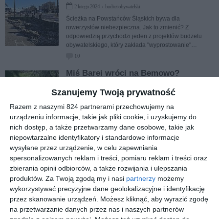
2 lutego 2024 › budżet obywatelski
Ścieżka na Powstańców Śląskich bywa dla
rowerzystów niebezpieczna. Jak to zmienić? Z
odpowiedzią przychodzi jeden z projektów budżetu
obywatelskiego, który zakłada "wyprostowanie"
przebiegu drogi w okolicach Radiowej. Inne projekty
10
chcą nam dać wiaty i dziesiątki stojaków na rowery.
Miś Barei wróci na Bemowo?
1 lutego 2024 › budżet obywatelski
Szanujemy Twoją prywatność
Do budżetu obywatelskiego Bemowa po raz kolejny
trafił projekt powrotu słomianego misia "na miarę
Razem z naszymi 824 partnerami przechowujemy na
naszych możliwości". Czy tym razem się uda?
urządzeniu informacje, takie jak pliki cookie, i uzyskujemy do
1
nich dostęp, a także przetwarzamy dane osobowe, takie jak
niepowtarzalne identyfikatory i standardowe informacje
Czy wysłużone latarnie w Forcie
wysyłane przez urządzenie, w celu zapewniania
Bema zostaną wymienione?
spersonalizowanych reklam i treści, pomiaru reklam i treści oraz
zbierania opinii odbiorców, a także rozwijania i ulepszania
16 stycznia 2024 › budżet obywatelski
produktów.
Za Twoją zgodą my i nasi
partnerzy
możemy
Nie od razu w Forcie Bema zrobi się jaśniej. Zanim to
wykorzystywać precyzyjne dane geolokalizacyjne i identyfikację
się stanie, najpierw urzędnicy a następnie mieszkańcy
Bemowa będą musieli się pod tym pomysłem podpisać.
przez skanowanie urządzeń. Możesz kliknąć, aby wyrazić zgodę
3
na przetwarzanie danych przez nas i naszych partnerów