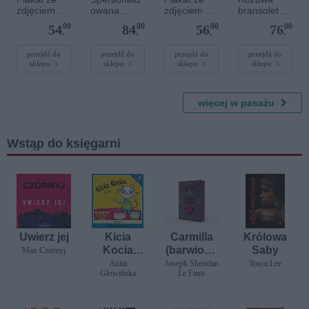
zdjęciem 20
owana
zdjęciem 30
bransoletka
x 20 cm
bransoletka
x 30 cm
sznurkowa
00
00
00
00
54
84
56
76
z
dla dzieci -
,
,
,
,
kamieniami
Spersonaliz
szlachetnym
owana -
przejdź do
przejdź do
przejdź do
przejdź do
sklepu
sklepu
sklepu
sklepu
i - Szary - M
Srebrne
- 6 mm
serce
więcej w pasażu
Wstąp do księgarni
Uwierz jej
Kicia
Carmilla
Królowa
Kocia
(barwione
Saby
Max Czornyj
gotuje
brzegi)
Anita
Joseph Sheridan
Tosca Lee
Głowińska
Le Fanu