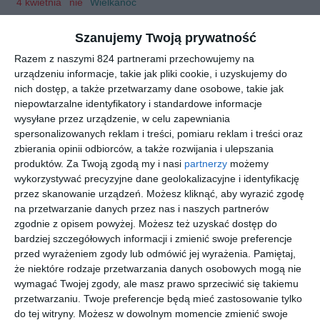
4 kwietnia
nie
Wielkanoc
5 kwietnia
pon
Poniedziałek Wielkanocny
Szanujemy Twoją prywatność
14 kwietnia
śro
Święto Chrztu Polski
1 maja
sob
Święto Pracy
Razem z naszymi 824 partnerami przechowujemy na
urządzeniu informacje, takie jak pliki cookie, i uzyskujemy do
2 maja
nie
Dzień Flagi Rzeczpospolitej Polskiej
nich dostęp, a także przetwarzamy dane osobowe, takie jak
3 maja
pon
Święto Konstytucji 3 Maja
niepowtarzalne identyfikatory i standardowe informacje
8 maja
sob
Narodowy Dzień Zwycięstwa
wysyłane przez urządzenie, w celu zapewniania
23 maja
nie
Zesłanie Ducha Świętego, Zielone Świątki
spersonalizowanych reklam i treści, pomiaru reklam i treści oraz
26 maja
śro
Dzień Matki
zbierania opinii odbiorców, a także rozwijania i ulepszania
produktów.
Za Twoją zgodą my i nasi
partnerzy
możemy
1 czerwca
wto
Dzień Dziecka
wykorzystywać precyzyjne dane geolokalizacyjne i identyfikację
3 czerwca
czw
Boże Ciało
przez skanowanie urządzeń. Możesz kliknąć, aby wyrazić zgodę
23 czerwca
śro
Dzień Ojca
na przetwarzanie danych przez nas i naszych partnerów
1 sierpnia
nie
Narodowy Dzień Pamięci Powstania
zgodnie z opisem powyżej. Możesz też uzyskać dostęp do
Warszawskiego
bardziej szczegółowych informacji i zmienić swoje preferencje
15 sierpnia
nie
Święto Wojska Polskiego, Wniebowzięcie N.M.P.
przed wyrażeniem zgody lub odmówić jej wyrażenia.
Pamiętaj,
31 sierpnia
wto
Dzień Solidarności i Wolności
że niektóre rodzaje przetwarzania danych osobowych mogą nie
wymagać Twojej zgody, ale masz prawo sprzeciwić się takiemu
1 listopada
pon
Wszystkich Świętych
przetwarzaniu. Twoje preferencje będą mieć zastosowanie tylko
11 listopada
czw
Narodowe Święto Niepodległości
do tej witryny. Możesz w dowolnym momencie zmienić swoje