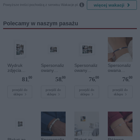

więcej wakacji
Powyższe treści pochodzą z serwisu Wakacje.pl.
Polecamy w naszym pasażu
Wydruk
Spersonaliz
Spersonaliz
Spersonaliz
zdjęcia
owany
owany
owana
plakatu - 50
plakat - 30 x
plakat - 60 x
bransoletka
00
00
00
00
81
58
76
76
x 70 cm
20 cm
40 cm
sznurkowa -
,
,
,
,
Niebieska -
Srebrne
przejdź do
przejdź do
przejdź do
przejdź do
sklepu
sklepu
sklepu
sklepu
serce
Plakat ze
Spersonaliz
Plakat ze
Różowa