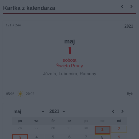
Kartka z kalendarza
121 + 244
2021
maj
1
sobota
Święto Pracy
Józefa, Lubomira, Ramony
☀
05:03
20:02
Byk
pn
wt
śr
cz
pt
so
nd
26
27
28
29
30
2
1
4
5
6
7
9
8
3