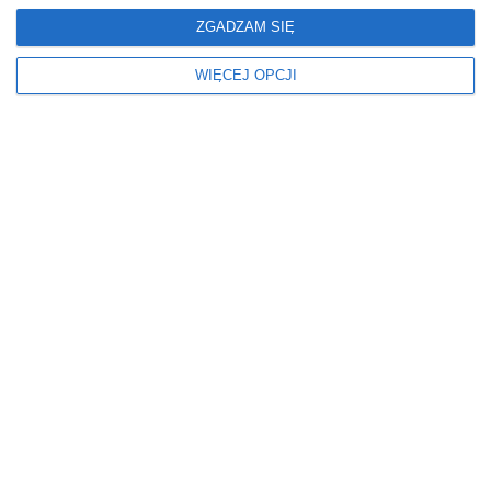
ZGADZAM SIĘ
WIĘCEJ OPCJI
Misz@masz
R
J
anking zaufania
aką pogodę przyniesie
polityków: Karol
nam maj?
Nawrocki na czele,
Po wyjątkowo chłodnym i suchym
Donald Tusk wyprzedza
kwietniu, maj może zaskoczyć