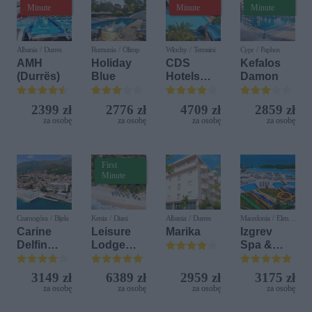
Minute
Minute
Minute
Albania / Durres
Rumunia / Olimp
Włochy / Terrasini
Cypr / Paphos
AMH
Holiday
CDS
Kefalos
(Durrës)
Blue
Hotels
Damon
Terrasini
(ex. Citta
2399 zł
2776 zł
4709 zł
2859 zł
del Mare)
za osobę
za osobę
za osobę
za osobę
First
Minute
Czarnogóra / Bijela
Kenia / Diani
Albania / Durres
Macedonia / Elen
Kamen
Carine
Leisure
Marika
Izgrev
Delfin
Lodge
Spa &
Bijela (ex.
Beach &
Aquapark
Iberostar
Golf
3149 zł
6389 zł
2959 zł
3175 zł
Bijela
Resort by
za osobę
za osobę
za osobę
za osobę
Delfin)
Diamonds