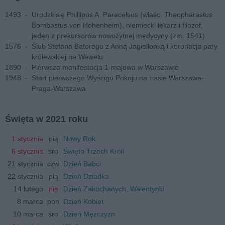
1493
-
Urodził się Phillipus A. Paracelsus (właśc. Theopharastus
Bombastus von Hohenheim), niemiecki lekarz i filozof,
jeden z prekursorów nowożytnej medycyny (zm. 1541)
1576
-
Ślub Stefana Batorego z Anną Jagiellonką i koronacja pary
królewskiej na Wawelu
1890
-
Pierwsza manifestacja 1-majowa w Warszawie
1948
-
Start pierwszego Wyścigu Pokoju na trasie Warszawa-
Praga-Warszawa
Święta w 2021 roku
1 stycznia
pią
Nowy Rok
6 stycznia
śro
Święto Trzech Króli
21 stycznia
czw
Dzień Babci
22 stycznia
pią
Dzień Dziadka
14 lutego
nie
Dzień Zakochanych, Walentynki
8 marca
pon
Dzień Kobiet
10 marca
śro
Dzień Mężczyzn