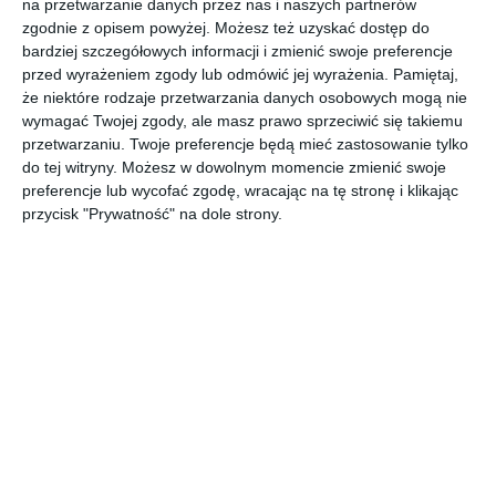
na przetwarzanie danych przez nas i naszych partnerów
zgodnie z opisem powyżej. Możesz też uzyskać dostęp do
bardziej szczegółowych informacji i zmienić swoje preferencje
przed wyrażeniem zgody lub odmówić jej wyrażenia.
Pamiętaj,
że niektóre rodzaje przetwarzania danych osobowych mogą nie
wymagać Twojej zgody, ale masz prawo sprzeciwić się takiemu
przetwarzaniu. Twoje preferencje będą mieć zastosowanie tylko
do tej witryny. Możesz w dowolnym momencie zmienić swoje
W obliczu zmieniającego się klimatu i coraz
preferencje lub wycofać zgodę, wracając na tę stronę i klikając
częstszych zjawisk ekstremalnych, takich jak
przycisk "Prywatność" na dole strony.
powodzie i susze, gospodarowanie wodami
staje się priorytetem na całym świecie. Jednym
z kluczowych aspektów zrównoważonego
zarządzania wodami jest mała retencja, czyli
zbieranie, przechowywanie i wykorzystywanie
wód opadowych na lokalnym poziomie.
Rozwiązania retencyjne w małej retencji