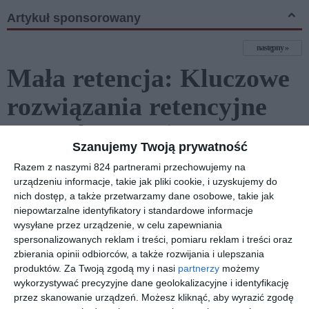
Artykuł sponsorowany
następny
Mała retencja: Kluczowe
rozwiązania retencyjne
dla zrównoważonego
Szanujemy Twoją prywatność
gospodarowania wodami
Razem z naszymi 824 partnerami przechowujemy na
urządzeniu informacje, takie jak pliki cookie, i uzyskujemy do
nich dostęp, a także przetwarzamy dane osobowe, takie jak
niepowtarzalne identyfikatory i standardowe informacje
wysyłane przez urządzenie, w celu zapewniania
spersonalizowanych reklam i treści, pomiaru reklam i treści oraz
zbierania opinii odbiorców, a także rozwijania i ulepszania
produktów.
Za Twoją zgodą my i nasi
partnerzy
możemy
wykorzystywać precyzyjne dane geolokalizacyjne i identyfikację
przez skanowanie urządzeń. Możesz kliknąć, aby wyrazić zgodę