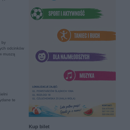
 by
nych odcinków
ów muszą
elni
ydane te
Kup bilet