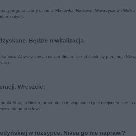
ypacyjnego to cztery osiedla: Placówka, Radiowo, Wawrzyszew i Wólk
iona złotych.
zyskane. Będzie rewitalizacja
kańców Wawrzyszewa i całych Bielan. Urząd dzielnicy przejmuje Sta
zacja.
eracji. Wreszcie!
y punkt Starych Bielan, prezentuje się wspaniale i jest miejscem częst
szcie staną tam ławki.
edyńskiej w rozsypce. Nivea go nie naprawi?