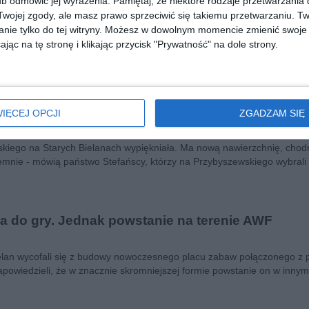
b odmówić jej wyrażenia.
Pamiętaj, że niektóre rodzaje przetwarzani
 między kurniki i domki Kaliszówki
ojej zgody, ale masz prawo sprzeciwić się takiemu przetwarzaniu. Tw
nie tylko do tej witryny. Możesz w dowolnym momencie zmienić swoje 
 mieszkańców kolonii Kaliszówka. Stołeczne wodociągi wybudują w ul
jąc na tę stronę i klikając przycisk "Prywatność" na dole strony.
ję. Oznacza to, że nareszcie zakończy się tu epoka szamb i wylewania 
ę tu jak za króla Ćwieczka.
iego wypiękniała
IĘCEJ OPCJI
ZGADZAM SIĘ
kiego na Starych Bielanach wypiękniała. Ma nową nawierzchnię, chodnik
emnie - mówią państwo Stefańscy, którzy na Przybyszewskiego wybrali 
a do gry. Jednak powstanie na terenie AWF
ielan wycofali się z budowy nowoczesnego placu zabaw połączonego z 
apowiedzieli, że w znacznie skromniejszej formie powstanie on w innym