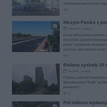
rekompensowane przez wspa
1
Niczym Feniks z pop
13 lipca 2015 › inwestycje
Coraz bliżej końca remontu 
dotrzymać październikowego 
jezdni i ustawianie ekranów
zacisnąć zęby jeszcze przez 
1
Bielany zyskały 10 
7 lipca 2015 › inwestycje
Potężny zastrzyk finansowy d
Mieszkaniowej "Ruda" na Ma
pieniądze?
32
Pół miliona wydamy