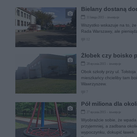
Bielany dostaną do
11 lutego 2015 › inwestycje
Wszystko wskazuje na to, że 
Rada Warszawy, ale pieniądze
12
Żłobek czy boisko p
28 stycznia 2015 › inwestycje
Obok szkoły przy ul. Tołsto
mieszkańcy chcieliby tam bo
Wawrzyszew.
7
Pół miliona dla okol
27 stycznia 2015 › inwestycje
Wyobraźcie sobie, że wpada w
przyjemniej, a zadbana okoli
wypoczynku, dokupić ławek, 