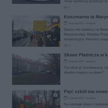
Teraz wystarczy przełożyć to
lutego.
5
Koszmarna ta Mary
16 stycznia 2015 › inwestycje
Dawno nie mieliśmy na Bielan
Marymonckiej. Miejskie Przed
kanalizacyjny. Kierowcy mają
13
Skwer Płatnicza w 
18 grudnia 2014 › inwestycje
Tuż obok pl. Konfederacji, n
idealne miejsce na skwer?
Pięć szkół ma nowe
11 grudnia 2014 › inwestycje
Na mikołajki dzieci z bielań