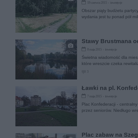
19 czerwca 2015 › inwestycje
Obszar piąty budżetu partyc
wydania jest tu ponad pół mil
Stawy Brustmana od
8 maja 2015 › inwestycje
Świetna wiadomość dla miesz
które wreszcie czeka rewitali
3
Ławki na pl. Konfed
7 maja 2015 › inwestycje
Plac Konfederacji - centraln
przez seniorów. Niedługo wre
Plac zabaw na Szeg