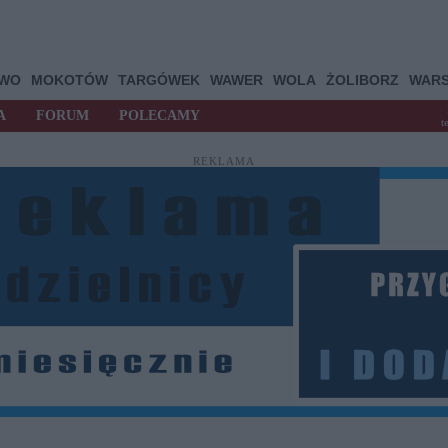
OWO
MOKOTÓW
TARGÓWEK
WAWER
WOLA
ŻOLIBORZ
WAR
A
FORUM
POLECAMY
t
REKLAMA