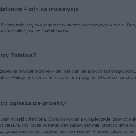
datkowe 4 mln na inwestycje
Bielany zwiększą swój tegoroczny budżet inwestycyjny o 4 mln zł. Dec
 dla dzielnicy są już niemal pewne.
rzy Tołstoja?
ja zapewne powstanie żłobek - taki jest plan bielańskich samorządowc
isko. - Walczymy o nie od lat - upomina się Zygmunt Morawski ze Stow
icy, zgłaszajcie projekty!
am do ręki pół miliona. Ot tak do wydania w sąsiedztwie, żeby żyło si
ca cieszyła oko. Może postawić plac zabaw, siłownię, urządzić skwerek
zorganizować koncert, zajęcia, kino sąsiedzkie? A nawet położyć chodn