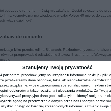
ej potrzebuje remontu - mówią mieszkańcy. - Został zgłoszony do pr
to firma kosmetyczna ma zbudować w całej Polsce 40 miejsc do zabaw
stii władz dzielnicy?
e zabaw do remontu
rnizacja kilku przedszkoli na Bielanach. Rozbudowany zostanie także 
my również przeprowadzić odświeżenie Stawów Brustmana na Wawrzysz
ruczuk.
Szanujemy Twoją prywatność
 urośnie dziecięce centrum zabaw
 partnerami przechowujemy na urządzeniu informacje, takie jak pliki c
kże przetwarzamy dane osobowe, takie jak niepowtarzalne identyfikato
przez urządzenie, w celu zapewniania spersonalizowanych reklam i tre
wać nowy plac zabaw na Młocinach. To inwestycja, o której zdecydowali
 opinii odbiorców, a także rozwijania i ulepszania produktów.
Za Twoją z
orzystywać precyzyjne dane geolokalizacyjne i identyfikację przez s
 wyrazić zgodę na przetwarzanie danych przez nas i naszych partneró
uzyskać dostęp do bardziej szczegółowych informacji i zmienić swoje 