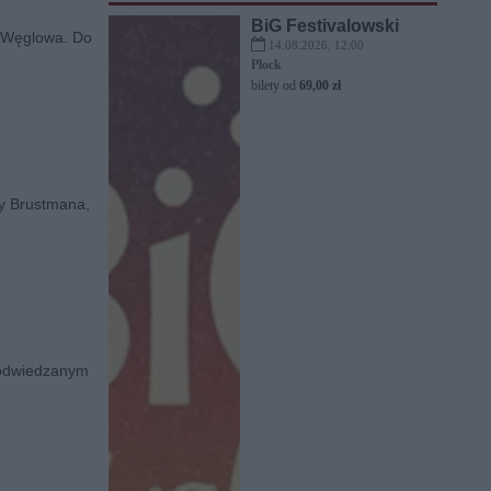
BiG Festivalowski
a Węglowa. Do
14.08.2026, 12:00
Płock
bilety od
69,00 zł
wy Brustmana,
o odwiedzanym