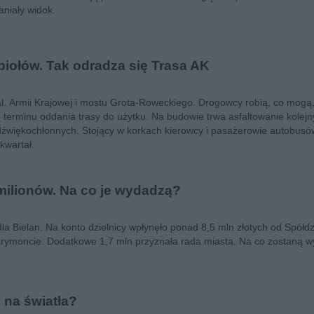
niały widok.
iołów. Tak odradza się Trasa AK
al. Armii Krajowej i mostu Grota-Roweckiego. Drogowcy robią, co mogą,
terminu oddania trasy do użytku. Na budowie trwa asfaltowanie kolej
 dźwiękochłonnych. Stojący w korkach kierowcy i pasażerowie autobus
kwartał.
milionów. Na co je wydadzą?
la Bielan. Na konto dzielnicy wpłynęło ponad 8,5 mln złotych od Spółdzi
rymoncie. Dodatkowe 1,7 mln przyznała rada miasta. Na co zostaną w
 na światła?