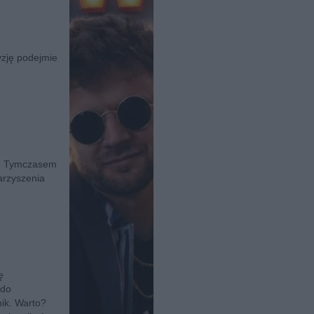
yzję podejmie
ów. Tymczasem
arzyszenia
ę
 do
ik. Warto?