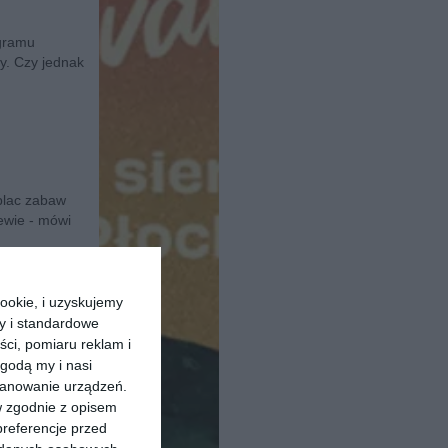
ogramu
y. Czy jednak
plac zabaw
ewie - mówi
ookie, i uzyskujemy
ry i standardowe
ści, pomiaru reklam i
 sami
godą my i nasi
kanowanie urządzeń.
w zgodnie z opisem
preferencje przed