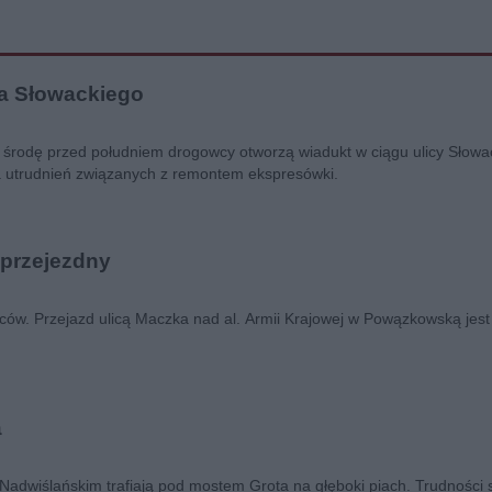
na Słowackiego
środę przed południem drogowcy otworzą wiadukt w ciągu ulicy Słowa
a utrudnień związanych z remontem ekspresówki.
przejezdny
ów. Przejazd ulicą Maczka nad al. Armii Krajowej w Powązkowską jest 
a
Nadwiślańskim trafiają pod mostem Grota na głęboki piach. Trudności 