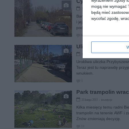
wyrażeniem zgody lu
Cywilizacja wkracza
mogą nie wymagać Tw
30 marca 2015 › inwestycje
będą mieć zastosowa
Bardzo dobre wiadomości dla
wycofać zgodę, wraca
i jej przecznicach kanalizac
podwórko, bo obecnie żyje si
6
Ulica Przybyszewsk
W
11 marca 2015 › inwestycje
Urokliwa uliczka Przybyszews
Teraz jest tu naprawdę przyj
wnukiem.
1
Park trampolin wrac
23 lutego 2015 › inwestycje
Kilka miesięcy temu radni B
trampolin na terenie AWF i z
Znów zmieniają decyzję.
11