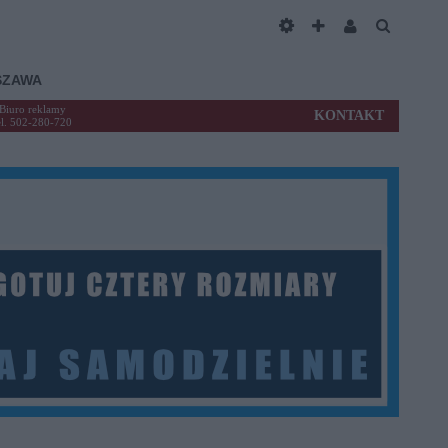
SZAWA
Biuro reklamy
KONTAKT
el. 502-280-720