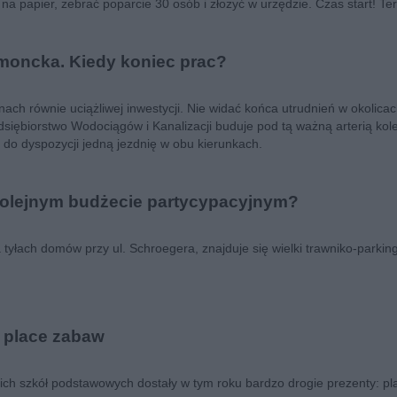
 na papier, zebrać poparcie 30 osób i złożyć w urzędzie. Czas start! Te
moncka. Kiedy koniec prac?
ach równie uciążliwej inwestycji. Nie widać końca utrudnień w okolica
siębiorstwo Wodociągów i Kanalizacji buduje pod tą ważną arterią kole
 do dyspozycji jedną jezdnię w obu kierunkach.
kolejnym budżecie partycypacyjnym?
a tyłach domów przy ul. Schroegera, znajduje się wielki trawniko-parkin
 place zabaw
skich szkół podstawowych dostały w tym roku bardzo drogie prezenty: p