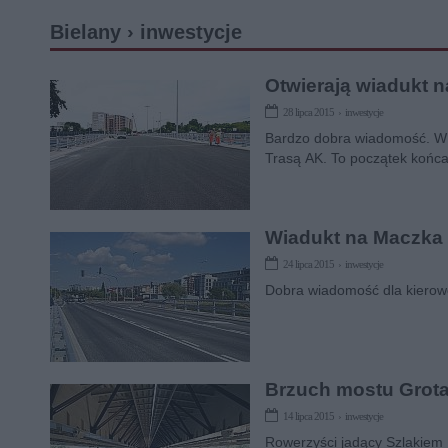
Bielany › inwestycje
Otwierają wiadukt 
28 lipca 2015 › inwestycje
Bardzo dobra wiadomość. W 
Trasą AK. To początek końc
Wiadukt na Maczka 
24 lipca 2015 › inwestycje
Dobra wiadomość dla kierowc
Brzuch mostu Grot
14 lipca 2015 › inwestycje
Rowerzyści jadący Szlakiem 