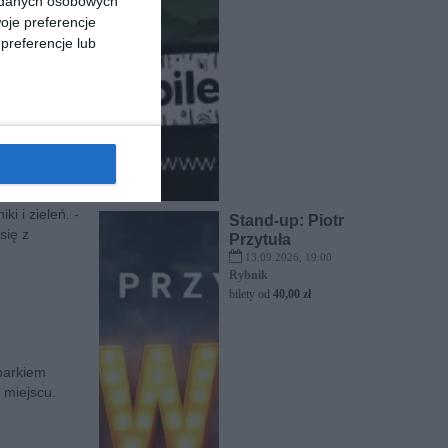
a danych osobowych
oje preferencje
preferencje lub
icy Rokokowej
pomyj na
i i zieleń. -
Stand-up: Piotr
się z
Przytuła
13.09.2026, 19:00
Rybnik
bilety od
40,00 zł
parkiem
 miejscu.