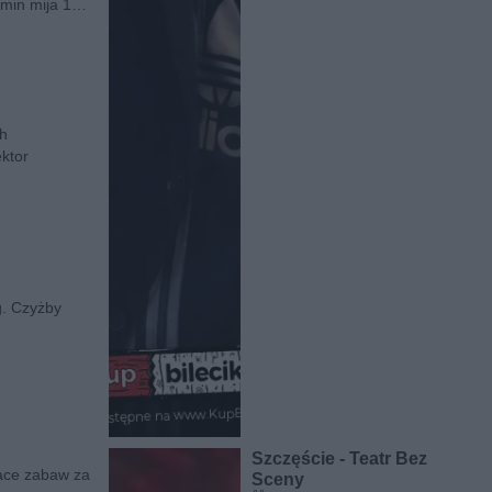
rmin mija 17
ch
ktor
g. Czyżby
Szczęście - Teatr Bez
lace zabaw za
Sceny