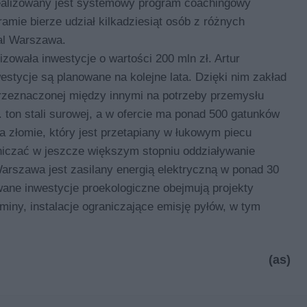
realizowany jest systemowy program coachingowy
mie bierze udział kilkadziesiąt osób z różnych
al Warszawa.
izowała inwestycje o wartości 200 mln zł. Artur
stycje są planowane na kolejne lata. Dzięki nim zakład
 przeznaczonej między innymi na potrzeby przemysłu
. ton stali surowej, a w ofercie ma ponad 500 gatunków
a złomie, który jest przetapiany w łukowym piecu
niczać w jeszcze większym stopniu oddziaływanie
Warszawa jest zasilany energią elektryczną w ponad 30
wane inwestycje proekologiczne obejmują projekty
miny, instalacje ograniczające emisję pyłów, w tym
(as)