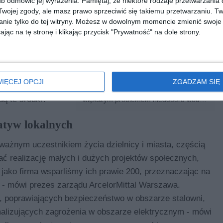
b odmówić jej wyrażenia.
Pamiętaj, że niektóre rodzaje przetwarzani
dzeń, mamy do
ojej zgody, ale masz prawo sprzeciwić się takiemu przetwarzaniu. Tw
ektryczny zużywa
nie tylko do tej witryny. Możesz w dowolnym momencie zmienić swoje 
dna trzecia całego
jąc na tę stronę i klikając przycisk "Prywatność" na dole strony.
ykle
Potok Bielański przejdzie do
historii? Mieszkańcy alarmują:
wa - dodaje nowy
wody prawie nie ma
kwoty w
Potok Bielański, jeden z
IĘCEJ OPCJI
ZGADZAM SIĘ
charakterystycznych cieków wodnych
11 mln zł, z czego
północnej Warszawy, zmaga się z coraz
ą te środki?
większym problemem niedoboru wody.
Mieszkańcy i radni alarmują, że na
wielu odcinkach koryto niemal
atyw lokalnych
całkowicie wyschło, a przyczyną są
przede wszystkim susze i zmiany
klimatyczne.
 ważnym uczestnikiem życia dzielnicy i miasta, częścią
ać realizację małych i dużych projektów społecznych,
ako firma wsparliśmy ich prawie 200, przeznaczając na
ne - mówi prezes zarządu ArcelorMittal Warszawa.
, poprawiających bezpieczeństwo w obszarze stalowni,
malizujących zagrożenia w obszarze elektrycznym - mówi