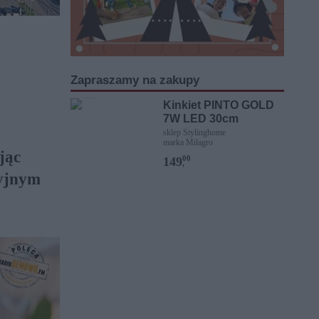
Zapraszamy na zakupy
Kinkiet PINTO GOLD
7W LED 30cm
sklep Stylinghome
marka Milagro
jąc
00
149
,
cyjnym