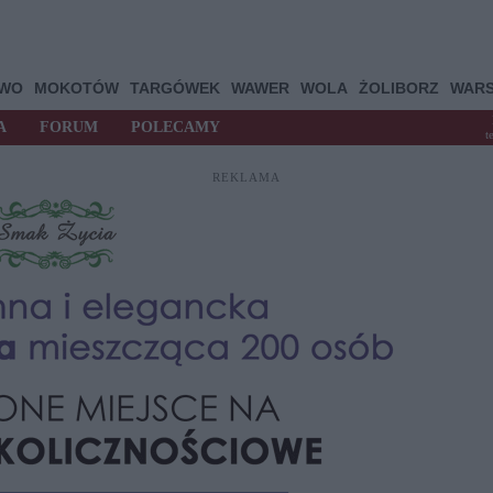
OWO
MOKOTÓW
TARGÓWEK
WAWER
WOLA
ŻOLIBORZ
WAR
A
FORUM
POLECAMY
t
REKLAMA