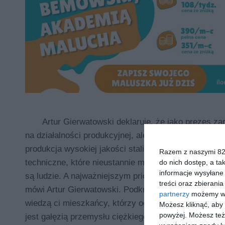
Artur Gierwatowski deklaruje, że jako prezes zar
na działalności produkcyjnej, ale także na innych kl
produkcja wysokiej jakości stali jest podstawą nas
Razem z naszymi 824
techniczne, które nieustannie modernizujemy, ale s
do nich dostęp, a ta
informacje wysyłane 
są ludzie. A najważniejszym priorytetem jest ich bez
treści oraz zbierania
mówi Artur Gierwatowski. Podkreśla, że produkcja st
partnerzy
możemy wyk
wiedzą ci mieszkańcy, którzy odwiedzają hutę w czas
Możesz kliknąć, aby
powyżej. Możesz też 
jest gałęzią przemysłu ciężkiego.