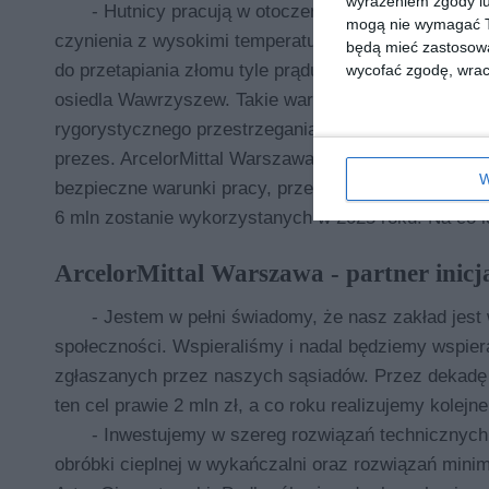
wyrażeniem zgody lu
- Hutnicy pracują w otoczeniu ogromnych urzą
mogą nie wymagać Tw
czynienia z wysokimi temperaturami, a nasz piec el
będą mieć zastosowa
do przetapiania złomu tyle prądu, ile wykorzystuje je
wycofać zgodę, wraca
osiedla Wawrzyszew. Takie warunki wymagają niezw
rygorystycznego przestrzegania zasad bezpieczeńst
prezes. ArcelorMittal Warszawa inwestuje znaczne 
W
bezpieczne warunki pracy, przeznaczając na ten cel 
6 mln zostanie wykorzystanych w 2025 roku. Na co id
ArcelorMittal Warszawa - partner inicj
- Jestem w pełni świadomy, że nasz zakład jest
społeczności. Wspieraliśmy i nadal będziemy wspier
zgłaszanych przez naszych sąsiadów. Przez dekadę j
ten cel prawie 2 mln zł, a co roku realizujemy kolej
- Inwestujemy w szereg rozwiązań technicznych
obróbki cieplnej w wykańczalni oraz rozwiązań mini