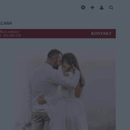
SZAWA
Biuro reklamy
KONTAKT
el. 502-280-720