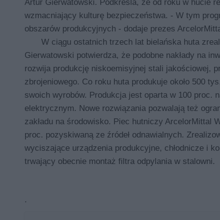
Artur Gierwatowski. Podkreśla, że od roku w hucie 
wzmacniający kulturę bezpieczeństwa. - W tym progra
obszarów produkcyjnych - dodaje prezes ArcelorMitt
W ciągu ostatnich trzech lat bielańska huta zreal
Gierwatowski potwierdza, że podobne nakłady na inwe
rozwija produkcję niskoemisyjnej stali jakościowej,
zbrojeniowego. Co roku huta produkuje około 500 tys
swoich wyrobów. Produkcja jest oparta w 100 proc. n
elektrycznym. Nowe rozwiązania pozwalają też ogra
zakładu na środowisko. Piec hutniczy ArcelorMittal 
proc. pozyskiwaną ze źródeł odnawialnych. Zrealizo
wyciszające urządzenia produkcyjne, chłodnicze i ko
trwający obecnie montaż filtra odpylania w stalowni.
.