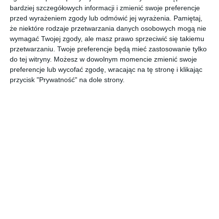
bardziej szczegółowych informacji i zmienić swoje preferencje
przed wyrażeniem zgody lub odmówić jej wyrażenia.
Pamiętaj,
źródło: Facebook/Eteria Consulting
że niektóre rodzaje przetwarzania danych osobowych mogą nie
wymagać Twojej zgody, ale masz prawo sprzeciwić się takiemu
Planujesz sprzedaż nieruchomości na
przetwarzaniu. Twoje preferencje będą mieć zastosowanie tylko
do tej witryny. Możesz w dowolnym momencie zmienić swoje
Wilanowie a może szukasz wymarzonego
preferencje lub wycofać zgodę, wracając na tę stronę i klikając
mieszkania? Przyjrzyjmy się zatem cenom
przycisk "Prywatność" na dole strony.
mieszkań z rynku pierwotnego i wtórnego i
zastanówmy się jak przebrnąć przez często
niełatwy oraz żmudny proces posiadania
własnego kąta w tej prestiżowej warszawskiej
dzielnicy.
Jak podała niedawno vivainvest.pl w lipcu średnia cena metra
kwadratowego mieszkania na warszawskim Wilanowie wyniosła
20 126 złotych. W porównaniu do czerwca wzrosła ona o 142
złote (0,71%). Dzielnica jednak już od dawna cieszy się
niesłabnącym prestiżem i perspektywami komunikacyjnymi jak