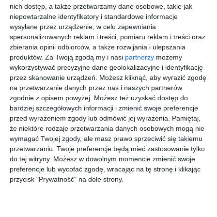
pracy, ciągle się uczę i wiele jeszcze przede mną.
nich dostęp, a także przetwarzamy dane osobowe, takie jak
niepowtarzalne identyfikatory i standardowe informacje
Dostawy elektrycznych autobusów dla Miejskich Zakładów
wysyłane przez urządzenie, w celu zapewniania
Autobusowych wciąż trwają. Do końca 2022 roku ma być 160
spersonalizowanych reklam i treści, pomiaru reklam i treści oraz
pojazdów napędzanych prądem.
zbierania opinii odbiorców, a także rozwijania i ulepszania
produktów.
Za Twoją zgodą my i nasi
partnerzy
możemy
(dg)
wykorzystywać precyzyjne dane geolokalizacyjne i identyfikację
.
przez skanowanie urządzeń. Możesz kliknąć, aby wyrazić zgodę
na przetwarzanie danych przez nas i naszych partnerów
podziel się
tweetnij
wyślij link
zgodnie z opisem powyżej. Możesz też uzyskać dostęp do
bardziej szczegółowych informacji i zmienić swoje preferencje
Dziękujemy, że czytasz nasze artykuły. Chcesz na bieżąco
przed wyrażeniem zgody lub odmówić jej wyrażenia.
Pamiętaj,
że niektóre rodzaje przetwarzania danych osobowych mogą nie
śledzić ważne sprawy w Twojej dzielnicy i w Warszawie?
wymagać Twojej zgody, ale masz prawo sprzeciwić się takiemu
Zapisz się do naszego newslettera
przetwarzaniu. Twoje preferencje będą mieć zastosowanie tylko
do tej witryny. Możesz w dowolnym momencie zmienić swoje
skonfiguruj
preferencje lub wycofać zgodę, wracając na tę stronę i klikając
przycisk "Prywatność" na dole strony.
Obserwuj nas na Google News
obserwuj