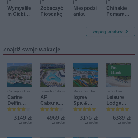
12 września 2026
15 września 2026
17 września 2026
4 października 2026
Wymyśliłe
Zobaczyć
Niespodzi
Chińskie
m Ciebie -
Piosenkę
anka
Pomarańc
Koncert
ze
Pamięci
Andrzeja
więcej biletów
Zauchy
Znajdź swoje wakacje
First
Minute
Czarnogóra / Bijela
Portugalia / Cabanas
Macedonia / Elen
Kenia / Diani
Kamen
Carine
AP
Izgrev
Leisure
Delfin
Cabanas
Spa &
Lodge
Bijela (ex.
Beach &
Aquapark
Beach &
Iberostar
Nature
Golf
3149 zł
4969 zł
3175 zł
6389 zł
Bijela
Resort by
za osobę
za osobę
za osobę
za osobę
Delfin)
Diamonds