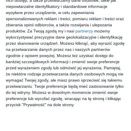
nich dostęp, a także przetwarzamy dane osobowe, takie jak
niepowtarzalne identyfikatory i standardowe informacje
wysyłane przez urządzenie, w celu zapewniania
spersonalizowanych reklam i treści, pomiaru reklam i treści oraz
zbierania opinii odbiorców, a także rozwijania i ulepszania
D BY D
PRADA 0PR
RALPH
JIMMY
produktów.
Za Twoją zgodą my i nasi
partnerzy
możemy
DYH11 C02
02ZV
0RA7187U
CHOO
1AB1O1
6117
0JC3043J
wykorzystywać precyzyjne dane geolokalizacyjne i identyfikację
40
00
00
30
179
1.049
356
993
5035
,
,
,
,
przez skanowanie urządzeń. Możesz kliknąć, aby wyrazić zgodę
na przetwarzanie danych przez nas i naszych partnerów
przejdź do
przejdź do
przejdź do
przejdź do
sklepu
sklepu
sklepu
sklepu
zgodnie z opisem powyżej. Możesz też uzyskać dostęp do
bardziej szczegółowych informacji i zmienić swoje preferencje
przed wyrażeniem zgody lub odmówić jej wyrażenia.
Pamiętaj,
że niektóre rodzaje przetwarzania danych osobowych mogą nie
wymagać Twojej zgody, ale masz prawo sprzeciwić się takiemu
przetwarzaniu. Twoje preferencje będą mieć zastosowanie tylko
do tej witryny. Możesz w dowolnym momencie zmienić swoje
D BY D
RAY-BAN
D BY D
COACH
preferencje lub wycofać zgodę, wracając na tę stronę i klikając
DBOF7002
0RX4362V
DYH01 C01
0HC5185
przycisk "Prywatność" na dole strony.
DD00
2034 CORE
9005
40
00
00
20
179
599
99
559
,
,
,
,
przejdź do
przejdź do
przejdź do
przejdź do
sklepu
sklepu
sklepu
sklepu