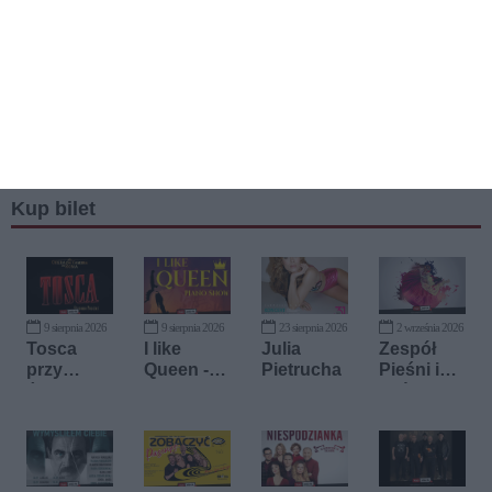
Kup bilet
9 sierpnia 2026
9 sierpnia 2026
23 sierpnia 2026
2 września 2026
Tosca
I like
Julia
Zespół
przy
Queen -
Pietrucha
Pieśni i
świecach
Piano
Tańca
Show
"Śląsk"