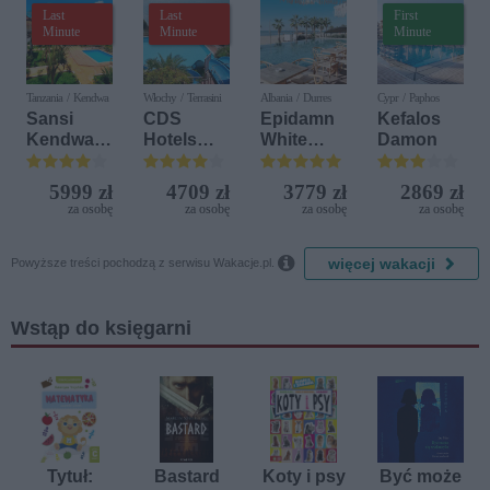
Last
Last
First
Minute
Minute
Minute
Tanzania / Kendwa
Włochy / Terrasini
Albania / Durres
Cypr / Paphos
Sansi
CDS
Epidamn
Kefalos
Kendwa
Hotels
White
Damon
Beach
Terrasini
Sensation
Resort
(ex. Citta
5999 zł
4709 zł
3779 zł
2869 zł
del Mare)
za osobę
za osobę
za osobę
za osobę

więcej wakacji
Powyższe treści pochodzą z serwisu Wakacje.pl.
Wstąp do księgarni
Tytuł:
Bastard
Koty i psy
Być może