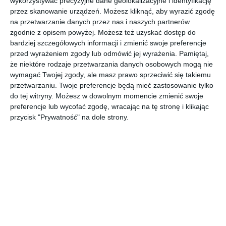
wykorzystywać precyzyjne dane geolokalizacyjne i identyfikację
przez skanowanie urządzeń. Możesz kliknąć, aby wyrazić zgodę
na przetwarzanie danych przez nas i naszych partnerów
zgodnie z opisem powyżej. Możesz też uzyskać dostęp do
bardziej szczegółowych informacji i zmienić swoje preferencje
przed wyrażeniem zgody lub odmówić jej wyrażenia.
Pamiętaj,
że niektóre rodzaje przetwarzania danych osobowych mogą nie
wymagać Twojej zgody, ale masz prawo sprzeciwić się takiemu
Brak wody w kranie potrafi całkowicie
przetwarzaniu. Twoje preferencje będą mieć zastosowanie tylko
sparaliżować codzienne życie - zarówno w
do tej witryny. Możesz w dowolnym momencie zmienić swoje
preferencje lub wycofać zgodę, wracając na tę stronę i klikając
domu, jak i w firmie. Zdarza się zarówno w
przycisk "Prywatność" na dole strony.
budynkach podłączonych do sieci
wodociągowej, jak i w obiektach
korzystających z własnych ujęć. Sprawdź, jak
uporać się z tą sytuacją i zapewnić dostęp do
wody mimo występujących problemów.
Co może być przyczyną braku wody w kranie?