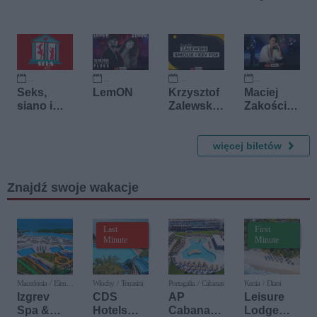
Dziani
12 września 2026
20 września 2026
20 września 2026
22 listopada 2026
Seks,
LemON
Krzysztof
Maciej
siano i
Zalewski,
Zakościel
sekrety
Smolik //
ny
Kev Fox
więcej biletów
Znajdź swoje wakacje
Last
First
Minute
Minute
Macedonia / Elen
Włochy / Terrasini
Portugalia / Cabanas
Kenia / Diani
Kamen
Izgrev
CDS
AP
Leisure
Spa &
Hotels
Cabanas
Lodge