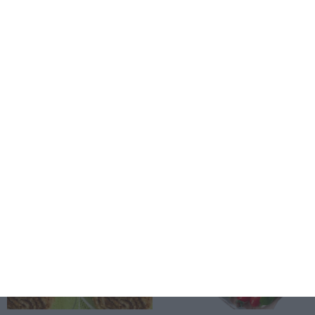
Co dziś zagraża stołecznym
Wynajem miejsca
klubom sportowym?
parkingowego w bloku lub
apartamentowcu - jak
bezpiecznie wynająć miejsce
sąsiadowi lub osobie z
zewnątrz?
więcej