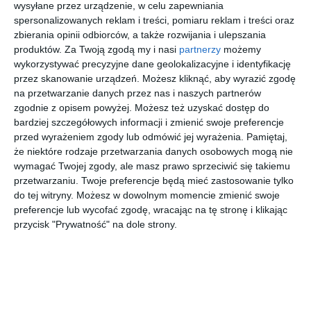
przejdź do
przejdź do
przejdź do
przejdź do
wysyłane przez urządzenie, w celu zapewniania
sklepu
sklepu
sklepu
sklepu
spersonalizowanych reklam i treści, pomiaru reklam i treści oraz
zbierania opinii odbiorców, a także rozwijania i ulepszania
produktów.
Za Twoją zgodą my i nasi
partnerzy
możemy
wykorzystywać precyzyjne dane geolokalizacyjne i identyfikację
przez skanowanie urządzeń. Możesz kliknąć, aby wyrazić zgodę
na przetwarzanie danych przez nas i naszych partnerów
zgodnie z opisem powyżej. Możesz też uzyskać dostęp do
SAINT
RAY-BAN
VERSACE
RAY-BAN
bardziej szczegółowych informacji i zmienić swoje preferencje
LAURENT
0RX3447V
0VE1304
0RX7046
SL 663 004
2861 ICON
1433
8140 ICON
przed wyrażeniem zgody lub odmówić jej wyrażenia.
Pamiętaj,
00
00
00
00
1.364
564
756
476
,
,
,
,
że niektóre rodzaje przetwarzania danych osobowych mogą nie
wymagać Twojej zgody, ale masz prawo sprzeciwić się takiemu
przejdź do
przejdź do
przejdź do
przejdź do
sklepu
sklepu
sklepu
sklepu
przetwarzaniu. Twoje preferencje będą mieć zastosowanie tylko
do tej witryny. Możesz w dowolnym momencie zmienić swoje
preferencje lub wycofać zgodę, wracając na tę stronę i klikając
przycisk "Prywatność" na dole strony.
PRADA 0PS
PRADA 0PR
COACH
RAY-BAN
50GV
A03V
HC6279D
0RX3447V
DG01O1
14P1O1
00SB
2503 ICON
00
00
30
00
1.019
1.369
664
564