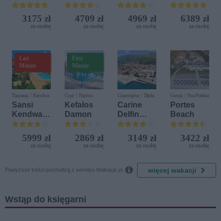
Aquapark
Terrasini
Beach &
Beach &
(ex. Citta
Nature
Golf
3175 zł
4709 zł
4969 zł
6389 zł
del Mare)
Resort by
za osobę
za osobę
za osobę
za osobę
Diamonds
Last
First
Minute
Minute
Tanzania / Kendwa
Cypr / Paphos
Czarnogóra / Bijela
Grecja / Nea Potidea
Sansi
Kefalos
Carine
Portes
Kendwa
Damon
Delfin
Beach
Beach
Bijela (ex.
Resort
Iberostar
5999 zł
2869 zł
3149 zł
3422 zł
Bijela
za osobę
za osobę
za osobę
za osobę
Delfin)

więcej wakacji
Powyższe treści pochodzą z serwisu Wakacje.pl.
Wstąp do księgarni