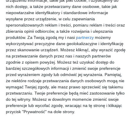
urządzeniu informacje, takie jak pliki cookie, i uzyskujemy do
0MK3032
UNOM0183
5305
2872
00
30
20
00
809
279
823
359
3417
GH00
nich dostęp, a także przetwarzamy dane osobowe, takie jak
,
,
,
,
niepowtarzalne identyfikatory i standardowe informacje
przejdź do
przejdź do
przejdź do
przejdź do
wysyłane przez urządzenie, w celu zapewniania
sklepu
sklepu
sklepu
sklepu
spersonalizowanych reklam i treści, pomiaru reklam i treści oraz
zbierania opinii odbiorców, a także rozwijania i ulepszania
produktów.
Za Twoją zgodą my i nasi
partnerzy
możemy
wykorzystywać precyzyjne dane geolokalizacyjne i identyfikację
przez skanowanie urządzeń. Możesz kliknąć, aby wyrazić zgodę
na przetwarzanie danych przez nas i naszych partnerów
zgodnie z opisem powyżej. Możesz też uzyskać dostęp do
COACH
SEEN
MICHAEL
BURBERRY
0HC6260U
SNJT01
KORS
0BE2406U
bardziej szczegółowych informacji i zmienić swoje preferencje
5612
RR00
0MK4149U
4115
20
20
20
30
przed wyrażeniem zgody lub odmówić jej wyrażenia.
Pamiętaj,
559
79
559
699
3006
,
,
,
,
że niektóre rodzaje przetwarzania danych osobowych mogą nie
przejdź do
przejdź do
przejdź do
przejdź do
wymagać Twojej zgody, ale masz prawo sprzeciwić się takiemu
sklepu
sklepu
sklepu
sklepu
przetwarzaniu. Twoje preferencje będą mieć zastosowanie tylko
do tej witryny. Możesz w dowolnym momencie zmienić swoje
preferencje lub wycofać zgodę, wracając na tę stronę i klikając
przycisk "Prywatność" na dole strony.