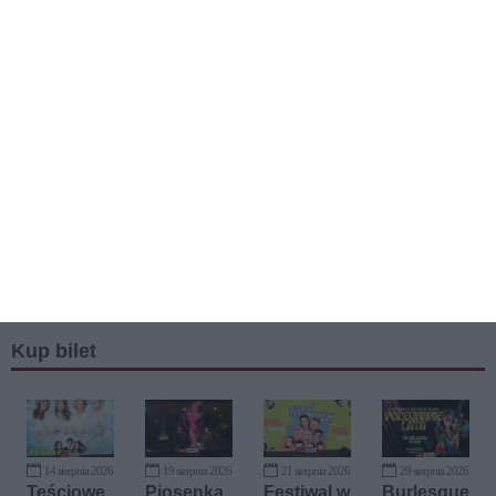
Kup bilet
14 sierpnia 2026
19 sierpnia 2026
21 sierpnia 2026
29 sierpnia 2026
Teściowe
Piosenka
Festiwal w
Burlesque