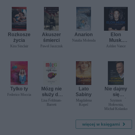
Rozkosze
Akuszer
Anarion
Elon
życia
śmierci
Musk.
Natalia Molenda
Biografia
Kira Sinclair
Paweł Jaszczuk
Ashlee Vance
twórcy
PayPala,
Tesli i
SpaceX
Tylko ty
Mózg nie
Lato
Nie dajmy
służy do
Sabiny
się
Federico Moccia
myślenia
podzielić
Lisa Feldman-
Magdalena
Szymon
Barrett
Kopeć
Hołownia,
Michał Kolanko
więcej w księgarni