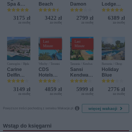
Spa &
Beach
Damon
Lodge
Aquapark
Beach &
Golf
3175 zł
3422 zł
2799 zł
6389 zł
Resort by
za osobę
za osobę
za osobę
za osobę
Diamonds
Last
Last
Minute
Minute
Czarnogóra / Bijela
Włochy / Terrasini
Tanzania / Kendwa
Rumunia / Olimp
Carine
CDS
Sansi
Holiday
Delfin
Hotels
Kendwa
Blue
Bijela (ex.
Terrasini
Beach
Iberostar
(ex. Citta
Resort
3149 zł
4859 zł
5999 zł
2776 zł
Bijela
del Mare)
za osobę
za osobę
za osobę
za osobę
Delfin)

więcej wakacji
Powyższe treści pochodzą z serwisu Wakacje.pl.
Wstąp do księgarni