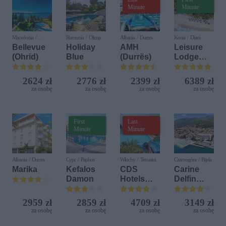
Minute
Minute
Macedonia /
Rumunia / Olimp
Albania / Durres
Kenia / Diani
Ochryda
Bellevue
Holiday
AMH
Leisure
(Ohrid)
Blue
(Durrës)
Lodge
Beach &
Golf
2624 zł
2776 zł
2399 zł
6389 zł
Resort by
za osobę
za osobę
za osobę
za osobę
Diamonds
First
Last
Minute
Minute
Albania / Durres
Cypr / Paphos
Włochy / Terrasini
Czarnogóra / Bijela
Marika
Kefalos
CDS
Carine
Damon
Hotels
Delfin
Terrasini
Bijela (ex.
(ex. Citta
Iberostar
2959 zł
2859 zł
4709 zł
3149 zł
del Mare)
Bijela
za osobę
za osobę
za osobę
za osobę
Delfin)