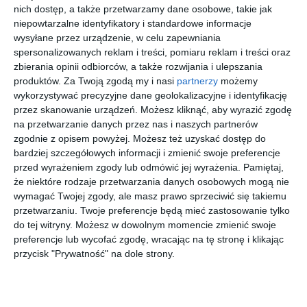
nich dostęp, a także przetwarzamy dane osobowe, takie jak
Substancję zabezpieczono i poddano badaniom. Wyniki
niepowtarzalne identyfikatory i standardowe informacje
rozwiały wszelkie wątpliwości - susz okazał się marihuaną.
wysyłane przez urządzenie, w celu zapewniania
Można powiedzieć, że był to zielnik, którego nawet Pan Kleks nie
spersonalizowanych reklam i treści, pomiaru reklam i treści oraz
chciałby trzymać w swojej akademii.
zbierania opinii odbiorców, a także rozwijania i ulepszania
produktów.
Za Twoją zgodą my i nasi
partnerzy
możemy
wykorzystywać precyzyjne dane geolokalizacyjne i identyfikację
przez skanowanie urządzeń. Możesz kliknąć, aby wyrazić zgodę
Zapraszamy na zakupy
na przetwarzanie danych przez nas i naszych partnerów
zgodnie z opisem powyżej. Możesz też uzyskać dostęp do
bardziej szczegółowych informacji i zmienić swoje preferencje
przed wyrażeniem zgody lub odmówić jej wyrażenia.
Pamiętaj,
że niektóre rodzaje przetwarzania danych osobowych mogą nie
wymagać Twojej zgody, ale masz prawo sprzeciwić się takiemu
Uchwyt na
Spersonaliz
Lowepro
SAINT
przetwarzaniu. Twoje preferencje będą mieć zastosowanie tylko
papier
owana
PhotoSport
LAURENT
toaletowy,
bransoletka
PRO 55L
SL M3 002
do tej witryny. Możesz w dowolnym momencie zmienić swoje
29
00
00
00
24
76
1.519
1.599
biały
sznurkowa -
AW IV (M-L)
,
,
,
,
preferencje lub wycofać zgodę, wracając na tę stronę i klikając
Różowa -
zielony
przycisk "Prywatność" na dole strony.
Złote kółko
przejdź do
przejdź do
przejdź do
przejdź do
sklepu
sklepu
sklepu
sklepu
więcej w pasażu