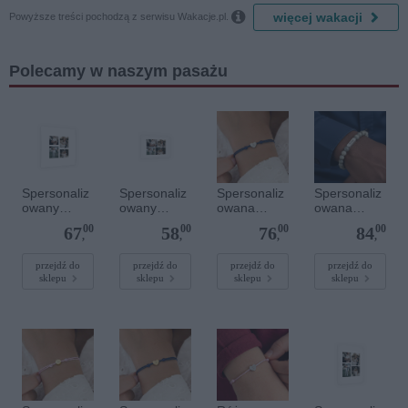

więcej wakacji
Powyższe treści pochodzą z serwisu Wakacje.pl.
Polecamy w naszym pasażu
Spersonaliz
Spersonaliz
Spersonaliz
Spersonaliz
owany
owany
owana
owana
plakat - 40 x
plakat - 30 x
bransoletka
bransoletka
00
00
00
00
67
58
76
84
40 cm
20 cm
sznurkowa -
z
,
,
,
,
Niebieska -
kamieniami
Srebrne
szlachetnym
przejdź do
przejdź do
przejdź do
przejdź do
sklepu
sklepu
sklepu
sklepu
serce
i - Szary - M
- 6 mm