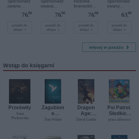
Spersonaliz
Spersonaliz
Różowa
Spersonaliz
owana
owana
bransoletka
owany
bransoletka
bransoletka
sznurkowa
plakat - 30 x
00
00
00
00
76
76
76
63
sznurkowa -
sznurkowa -
dla dzieci -
40 cm
,
,
,
,
Różowa -
Niebieska -
Spersonaliz
Złote kółko
Złote serce
owana -
przejdź do
przejdź do
przejdź do
przejdź do
sklepu
sklepu
sklepu
sklepu
Srebrne
serce
więcej w pasażu
Wstąp do księgarni
Prześwity
Zagubion
Dragon
Psi Patrol.
e
Age:
Słodkich
Anna
Piwkowska
szczęście
Powołanie
snów
Tom Winter
David Gaider
praca zbiorowa