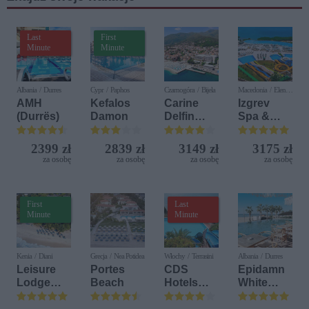
Last
First
Minute
Minute
Albania / Durres
Cypr / Paphos
Czarnogóra / Bijela
Macedonia / Elen
Kamen
AMH
Kefalos
Carine
Izgrev
(Durrës)
Damon
Delfin
Spa &
Bijela (ex.
Aquapark
Iberostar
2399 zł
2839 zł
3149 zł
3175 zł
Bijela
za osobę
za osobę
za osobę
za osobę
Delfin)
First
Last
Minute
Minute
Kenia / Diani
Grecja / Nea Potidea
Włochy / Terrasini
Albania / Durres
Leisure
Portes
CDS
Epidamn
Lodge
Beach
Hotels
White
Beach &
Terrasini
Sensation
Golf
(ex. Citta