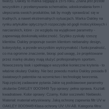
twarzy. Oakley to marka sięgająca 1975 roku. Znana jest przede
wszystkim z przełamywania schematów, udoskonalania form i
ulepszania swoich produktów, tak by mogły sprawdzać się w
trudnych, a nawet ekstremalnych sytuacjach. Marka Oakley na
rynku artykułów optycznych rozpoczęła od gogli motocyklowych i
narciarskich, które - ze względu na wyjątkowe parametry -
zapewniają doskonałą widoczność. Szybko zyskały rzeszę
klientów. Oakley proponuje swoim klientom niebanalny design,
kolorystykę, a przede wszystkim wytrzymałość i funkcjonalność,
co ma ogromne znaczenie, biorąc pod uwagę, że projektowane
przez markę okulary mają służyć profesjonalnym sportom.
Nowoczesny look i spełniające wszystkie konieczne kryteria - to
właśnie okulary Oakley. Nie bez powodu marka Oakley posiada 8
światowych patentów na wzornictwo i technologię tworzenia.
Najczęściej zadawane pytania Jakie są podstawowe parametry
okularów OAKLEY 0OO9449 Typ oprawy: pełna oprawa. Kształt:
kwadratowe. Kolor oprawy: Czarny. Kolor soczewki: Niebieski.
Materiał: materiał wtryskiwany. Jaką ochronę zapewnia filtr UV w
OAKLEY 0OO9449 Klasa ochrony UV: UV-AB. Kategoria filtra: