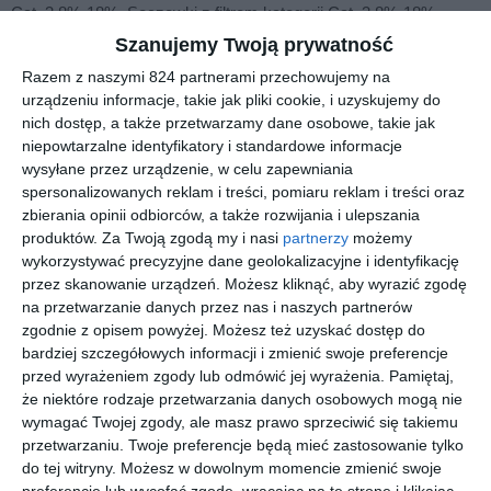
Cat. 3 8%-18%. Soczewki z filtrem kategorii Cat. 3 8%-18%
ograniczają ilość światła docierającego do oka i sprawdzają się w
Szanujemy Twoją prywatność
warunkach silnego nasłonecznienia. Czy OAKLEY 0OO9449
Razem z naszymi 824 partnerami przechowujemy na
posiada polaryzację Tak, model posiada soczewki polaryzacyjne.
urządzeniu informacje, takie jak pliki cookie, i uzyskujemy do
Czy soczewka w OAKLEY 0OO9449 ma dodatkowe powłoki
nich dostęp, a także przetwarzamy dane osobowe, takie jak
Lustrzanka: TAK (kolor: Niebieski). Dla kogo są przeznaczone
niepowtarzalne identyfikatory i standardowe informacje
wysyłane przez urządzenie, w celu zapewniania
oprawki OAKLEY 0OO9449 Oprawki należą do kolekcji Active i
spersonalizowanych reklam i treści, pomiaru reklam i treści oraz
są dostępne w wersji męskiej, co pozwala dopasować je do
zbierania opinii odbiorców, a także rozwijania i ulepszania
różnych preferencji oraz stylu użytkownika. Co wyróżnia oprawki
produktów.
Za Twoją zgodą my i nasi
partnerzy
możemy
OAKLEY 0OO9449 na tle innych modeli Oprawki wyróżniają się
wykorzystywać precyzyjne dane geolokalizacyjne i identyfikację
konstrukcją typu pełna oprawa, kształtem kwadratowe oraz
przez skanowanie urządzeń. Możesz kliknąć, aby wyrazić zgodę
wykonaniem z materiału materiał wtryskiwany. Takie połączenie
na przetwarzanie danych przez nas i naszych partnerów
wpływa na ich trwałość, stabilność oraz komfort dopasowania do
zgodnie z opisem powyżej. Możesz też uzyskać dostęp do
bardziej szczegółowych informacji i zmienić swoje preferencje
twarzy podczas codziennego noszenia.
przed wyrażeniem zgody lub odmówić jej wyrażenia.
Pamiętaj,
że niektóre rodzaje przetwarzania danych osobowych mogą nie
wymagać Twojej zgody, ale masz prawo sprzeciwić się takiemu
Podobne w tej kategorii
przetwarzaniu. Twoje preferencje będą mieć zastosowanie tylko
do tej witryny. Możesz w dowolnym momencie zmienić swoje