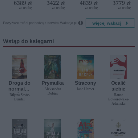
6389 zł
3422 zł
4839 zł
3779 zł
Resort by
del Mare)
za osobę
za osobę
za osobę
za osobę
Diamonds

więcej wakacji
Powyższe treści pochodzą z serwisu Wakacje.pl.
Wstąp do księgarni
Droga do
Prymulka
Stracony
Ocalić
normalno
siebie
Aleksandra
Jane Harper
Dobies
ści
Biljana Savic-
Hanna
Lundell
Goworowska-
Adamska