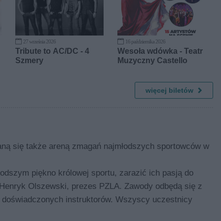
27 września 2026
16 października 2026
Tribute to AC/DC - 4
Wesoła wdówka - Teatr
Szmery
Muzyczny Castello
więcej biletów
 staną się także areną zmagań najmłodszych sportowców w
odszym piękno królowej sportu, zarazić ich pasją do
 Henryk Olszewski, prezes PZLA. Zawody odbędą się z
m doświadczonych instruktorów. Wszyscy uczestnicy