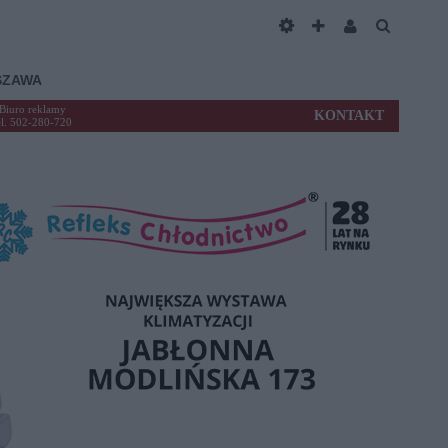
SZAWA
Biuro reklamy
KONTAKT
el. 502-280-720