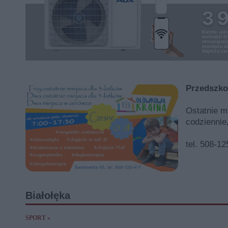
Przedszko
Ostatnie mi
codziennie
tel. 508-1
Białołęka
SPORT »