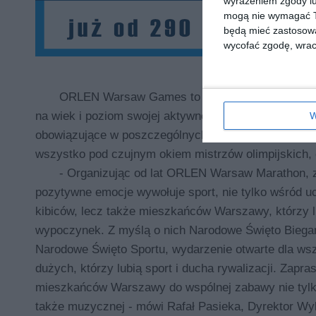
wyrażeniem zgody lu
mogą nie wymagać Tw
będą mieć zastosowa
wycofać zgodę, wraca
ORLEN Warsaw Games to wydarzenie sportowe, 
na wiek i poziom swojej aktywności sportowej. Atra
W
obowiązujące w poszczególnych konkurencjach i spra
wszystko pod czujnym okiem mistrzów olimpijskich
- Organizując od lat ORLEN Warsaw Marathon, 
pozytywne emocje wywołuje sport, nie tylko wśród uc
kibiców, lecz także mieszkańców Warszawy, którzy 
wypoczynek. Z myślą o nich Narodowe Święto Biegan
Narodowe Święto Sportu, wydarzenie otwarte dla wsz
dużych, którzy lubią sport i ducha rywalizacji. Zapr
mieszkańców Warszawy do wspólnej zabawy nie tylko
także muzycznej - mówi Rafał Pasieka, Dyrektor W