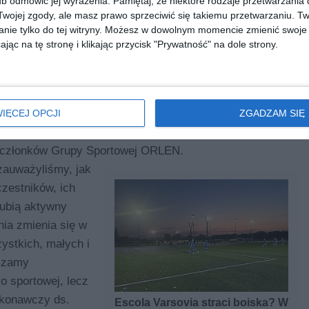
b odmówić jej wyrażenia.
Pamiętaj, że niektóre rodzaje przetwarzani
ojej zgody, ale masz prawo sprzeciwić się takiemu przetwarzaniu. Tw
nie tylko do tej witryny. Możesz w dowolnym momencie zmienić swoje 
jąc na tę stronę i klikając przycisk "Prywatność" na dole strony.
w którym uczestniczyć będzie mógł każdy, bez względu
kcje pozwolą przybliżyć warszawiakom zasady
IĘCEJ OPCJI
ZGADZAM SIĘ
wdzić swoje predyspozycje do ich uprawiania. To
, członków Grupy Sportowej ORLEN.
zauważyliśmy, jak
zestników, ich
lubią aktywny
ia zmienia się w
ystkich, małych i
aszamy
 sportowej, lecz
ykonawczy ds.
Escola Varsovia straci boiska? W