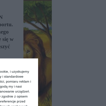
EN
ortu.
nego
 się w
szyć
ookie, i uzyskujemy
ry i standardowe
ści, pomiaru reklam i
godą my i nasi
kanowanie urządzeń.
w zgodnie z opisem
preferencje przed