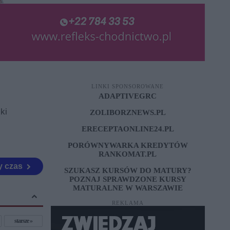
LINKI SPONSOROWANE
ADAPTIVEGRC
ki
ZOLIBORZNEWS.PL
ERECEPTAONLINE24.PL
PORÓWNYWARKA KREDYTÓW
RANKOMAT.PL
my czas
SZUKASZ KURSÓW DO MATURY?
POZNAJ SPRAWDZONE
KURSY
MATURALNE W WARSZAWIE
REKLAMA
starsze