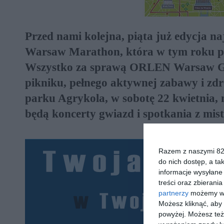
Przed nami kolejna, piąta już edycja n
Warsaw Marathon, która w tym roku p
Wszystko za sprawą ORLEN Warsaw Game
pikniku, pełnego aktywnej zabawy i zdr
parku Agrykola, w sobotę 22 kwietnia, 
będą koncerty gwiazd i spotkania z mist
Razem z naszymi 824
do nich dostęp, a ta
informacje wysyłane 
treści oraz zbierania
partnerzy
możemy wyk
Możesz kliknąć, aby
powyżej. Możesz też 