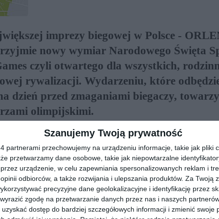
ajwiększej imprezy biegowej w Polsce - ORL
rzyjmie nowy wymiar Narodowego Święta Sp
s czyli otwartego dla wszystkich, rodzin
owej rywalizacji. Wydarzeniu, które odbędzie
na dzień przed zmaganiami biegaczy, towarzy
rzami olimpijskimi.
Szanujemy Twoją prywatność
REKLAMA
 partnerami przechowujemy na urządzeniu informacje, takie jak pliki c
kże przetwarzamy dane osobowe, takie jak niepowtarzalne identyfikato
przez urządzenie, w celu zapewniania spersonalizowanych reklam i tre
 opinii odbiorców, a także rozwijania i ulepszania produktów.
Za Twoją z
orzystywać precyzyjne dane geolokalizacyjne i identyfikację przez s
 wyrazić zgodę na przetwarzanie danych przez nas i naszych partneró
uzyskać dostęp do bardziej szczegółowych informacji i zmienić swoje 