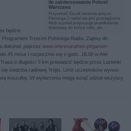
tle zainteresowanie Polonii
Warszawa
Przyszłość Escoli Varsovia przy ul.
Fleminga 2 nadal nie jest przesądzona.
Klub uzyskał propozycję przedłużenia
dzierżawy do końca roku, ale
es będzie
jednocześnie pojawiają się informacje o
zainteresowaniu tym terenem ze strony
 Programem Trzecim Polskiego Radia. Zapisy do
Polonii Warszawa.
żna dokonać poprzez
www.orlenmarathon.pl/games-
ło 45 minut i rozpocznie się o godz. 16.00 w Alei
asa o długości 3 km prowadzić będzie przez Łazienki
 się siedziba radiowej Trójki. Limit uczestników wynosi
ową koszulkę. W wydarzeniu mogą wziąć udział wszyscy