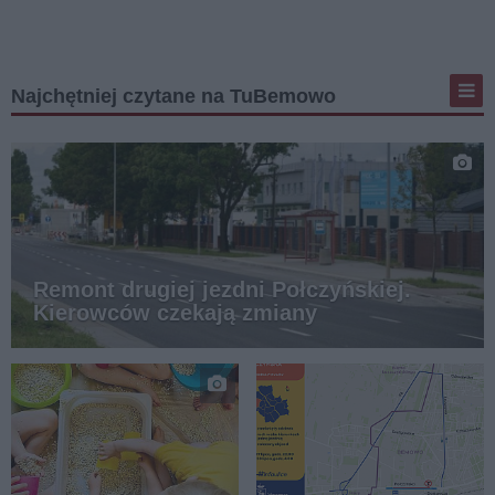
Najchętniej czytane na TuBemowo
Remont drugiej jezdni Połczyńskiej.
Kierowców czekają zmiany