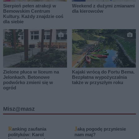
Sierpień pełen atrakcji w
Weekend z dużymi zmianami
Bemowskim Centrum
dla kierowców
Kultury. Każdy znajdzie coś
dla siebie
Zielone płuca w liceum na
Kajaki wrócą do Fortu Bema.
Jelonkach. Betonowe
Bezpłatna wypożyczalnia
podwórko zmieni się w
także w przyszłym roku
ogród
Misz@masz
R
J
anking zaufania
aką pogodę przyniesie
polityków: Karol
nam maj?