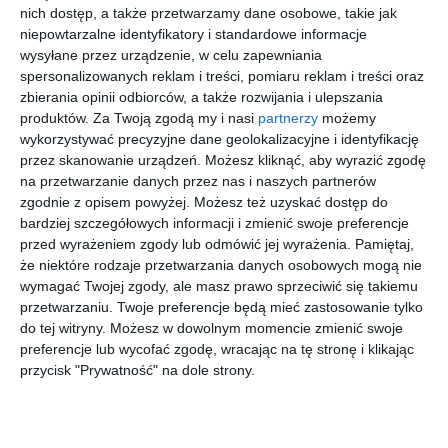
nich dostęp, a także przetwarzamy dane osobowe, takie jak
Wojewódzkiego Konserwatora Zabytków.
niepowtarzalne identyfikatory i standardowe informacje
wysyłane przez urządzenie, w celu zapewniania
spersonalizowanych reklam i treści, pomiaru reklam i treści oraz
Zapraszamy na zakupy
zbierania opinii odbiorców, a także rozwijania i ulepszania
produktów.
Za Twoją zgodą my i nasi
partnerzy
możemy
wykorzystywać precyzyjne dane geolokalizacyjne i identyfikację
przez skanowanie urządzeń. Możesz kliknąć, aby wyrazić zgodę
na przetwarzanie danych przez nas i naszych partnerów
zgodnie z opisem powyżej. Możesz też uzyskać dostęp do
ZIOŁOSEKA
MONTANA
Viva
Canon EOS
bardziej szczegółowych informacji i zmienić swoje preferencje
TOR
SUN CLIP-
Długopis -
R100 + RF-
przed wyrażeniem zgody lub odmówić jej wyrażenia.
Pamiętaj,
nożyczki do
ON 2748 C4
Tess -
S 18-45 mm
90
00
00
00
27
49
58
3.279
że niektóre rodzaje przetwarzania danych osobowych mogą nie
ziół z 5
grawerowan
f/4.5-6.3 IS
,
,
,
,
ostrzami, +
y długopis
STM + RF-S
wymagać Twojej zgody, ale masz prawo sprzeciwić się takiemu
CZYŚCIK +
55-210 mm
przejdź do
przejdź do
przejdź do
przejdź do
przetwarzaniu. Twoje preferencje będą mieć zastosowanie tylko
sklepu
sklepu
sklepu
sklepu
NAKŁADKA
f/5-7.1 IS
do tej witryny. Możesz w dowolnym momencie zmienić swoje
OCHRONN
STM 20 rat
A 2w1
0%
preferencje lub wycofać zgodę, wracając na tę stronę i klikając
więcej w pasażu
przycisk "Prywatność" na dole strony.
Czy Fort Chrzanów kupi miasto?