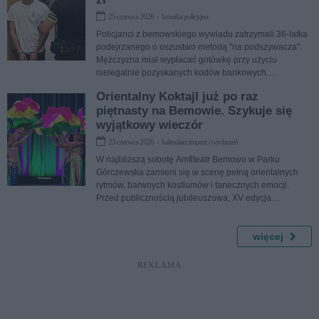
25 czerwca 2026 › kronika policyjna
Policjanci z bemowskiego wywiadu zatrzymali 36-latka
podejrzanego o oszustwo metodą "na podszywacza".
Mężczyzna miał wypłacać gotówkę przy użyciu
nielegalnie pozyskanych kodów bankowych.
Funkcjonariusze zabezpieczyli przy nim ponad 16 tys.
Orientalny Koktajl już po raz
zł.
piętnasty na Bemowie. Szykuje się
wyjątkowy wieczór
23 czerwca 2026 › kalendarz imprez i wydarzeń
W najbliższą sobotę Amfiteatr Bemowo w Parku
Górczewska zamieni się w scenę pełną orientalnych
rytmów, barwnych kostiumów i tanecznych emocji.
Przed publicznością jubileuszowa, XV edycja
Orientalnego Koktajlu - najstarszego festiwalu tańca
orientalnego w Polsce.
więcej
REKLAMA