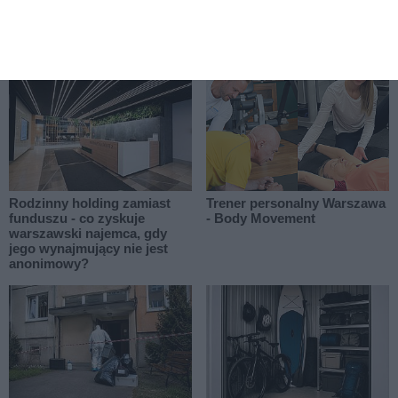
Odkurzacz piorący w
Co mówić u psychiatry?
warszawskim mieszkaniu -
Pierwsza wizyta krok po
kiedy naprawdę się opłaca?
kroku
Rodzinny holding zamiast
Trener personalny Warszawa
funduszu - co zyskuje
- Body Movement
warszawski najemca, gdy
jego wynajmujący nie jest
anonimowy?