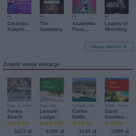
4 października 2026
4 października 2026
24 października 2026
24 października 2026
Orkiestra
The
Akademia
Legacy of
Księżnicz
Gameplay
Pana
Wrestling
ek -
Kleksa -
Koncert
Teatr
Wiedeński
Capitol
więcej biletów
3 (część
3.)
Znajdź swoje wakacje
First
Last
Minute
Minute
Grecja / Nea Potidea
Kenia / Diani
Czarnogóra / Bijela
Tanzania / Kendwa
Portes
Leisure
Carine
Sansi
Beach
Lodge
Delfin
Kendwa
Beach &
Bijela (ex.
Beach
Golf
Iberostar
Resort
3422 zł
6389 zł
3149 zł
5999 zł
Resort by
Bijela