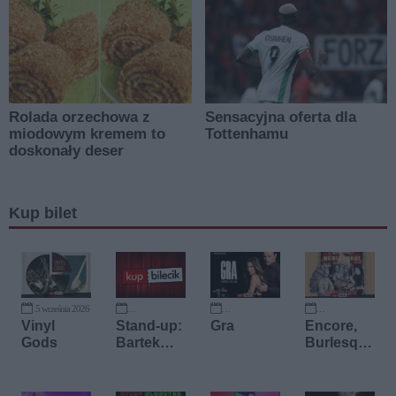
Kup bilet
5 września 2026
13 września 2026
18 września 2026
19 września 2026
Vinyl
Stand-up:
Gra
Encore,
Gods
Bartek
Burlesque
Toczek i
!
Paweł
Kassyk