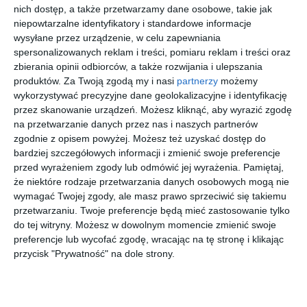
nich dostęp, a także przetwarzamy dane osobowe, takie jak
Najważniejsze uwagi do projektu Tempo 30
niepowtarzalne identyfikatory i standardowe informacje
Mieszkańcy zgłosili szereg uwag dotyczących konkretnych
wysyłane przez urządzenie, w celu zapewniania
spersonalizowanych reklam i treści, pomiaru reklam i treści oraz
ulic. Wśród nich znalazły się m.in. wnioski o montaż słupków i
zbierania opinii odbiorców, a także rozwijania i ulepszania
progów zwalniających przy ul. Błotnej, zmianę kierunku ruchu na
produktów.
Za Twoją zgodą my i nasi
partnerzy
możemy
ul. Fioletowej i Uranowej czy wprowadzenie ruchu
wykorzystywać precyzyjne dane geolokalizacyjne i identyfikację
dwukierunkowego na ul. Pastelowej.
przez skanowanie urządzeń. Możesz kliknąć, aby wyrazić zgodę
Kontrowersje budzą także propozycje dotyczące ulic
na przetwarzanie danych przez nas i naszych partnerów
Karminowej i Seledynowej, gdzie mieszkańcy sprzeciwiają się
zgodnie z opisem powyżej. Możesz też uzyskać dostęp do
wprowadzeniu ruchu jednokierunkowego oraz ograniczeniu
bardziej szczegółowych informacji i zmienić swoje preferencje
przed wyrażeniem zgody lub odmówić jej wyrażenia.
Pamiętaj,
możliwości parkowania. Pojawiły się również postulaty budowy
że niektóre rodzaje przetwarzania danych osobowych mogą nie
mini ronda na skrzyżowaniu ul. Gilarskiej i Samarytanki oraz
wymagać Twojej zgody, ale masz prawo sprzeciwić się takiemu
wyznaczenia kontrapasa rowerowego na ul. Samarytanka.
przetwarzaniu. Twoje preferencje będą mieć zastosowanie tylko
do tej witryny. Możesz w dowolnym momencie zmienić swoje
preferencje lub wycofać zgodę, wracając na tę stronę i klikając
Wstąp do księgarni
przycisk "Prywatność" na dole strony.