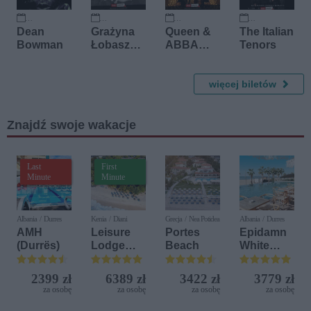
8 października 2026
9 października 2026
29 października 2026
24 listopada 2026
Dean
Grażyna
Queen &
The Italian
Bowman
Łobaszew
ABBA
Tenors
ska
przy
świecach
więcej biletów
Znajdź swoje wakacje
Last
First
Minute
Minute
Albania / Durres
Kenia / Diani
Grecja / Nea Potidea
Albania / Durres
AMH
Leisure
Portes
Epidamn
(Durrës)
Lodge
Beach
White
Beach &
Sensation
Golf
2399 zł
6389 zł
3422 zł
3779 zł
Resort by
za osobę
za osobę
za osobę
za osobę
Diamonds