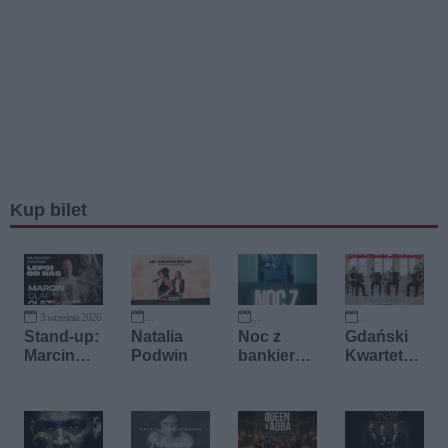
Kup bilet
3 września 2026
13 września 2026
18 września 2026
27 września 2026
Stand-up:
Natalia
Noc z
Gdański
Marcin
Podwin
bankiere
Kwartet
Olaf
m
Akordeon
Olszewski
owy