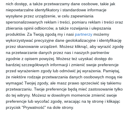
nich dostęp, a także przetwarzamy dane osobowe, takie jak
niepowtarzalne identyfikatory i standardowe informacje
wysyłane przez urządzenie, w celu zapewniania
spersonalizowanych reklam i treści, pomiaru reklam i treści oraz
zbierania opinii odbiorców, a także rozwijania i ulepszania
Marimonte na Bielanach
produktów.
Za Twoją zgodą my i nasi
partnerzy
możemy
redefiniuje standard miejskiego życia, oferując luksus
wykorzystywać precyzyjne dane geolokalizacyjne i identyfikację
zanurzony w naturze przy Marymonckiej 4. Inwestycja ta
przez skanowanie urządzeń. Możesz kliknąć, aby wyrazić zgodę
stanowi precyzyjną odpowiedź na ewolucję potrzeb
na przetwarzanie danych przez nas i naszych partnerów
warszawskiego rynku premium, gdzie bliskość Lasu
zgodnie z opisem powyżej. Możesz też uzyskać dostęp do
Bielańskiego staje się obecnie równie istotnym atrybutem, co
bardziej szczegółowych informacji i zmienić swoje preferencje
nowoczesna infrastruktura apartamentowca.
przed wyrażeniem zgody lub odmówić jej wyrażenia.
Pamiętaj,
że niektóre rodzaje przetwarzania danych osobowych mogą nie
wymagać Twojej zgody, ale masz prawo sprzeciwić się takiemu
Michał Żmuda podwójnym mistrzem Polski
przetwarzaniu. Twoje preferencje będą mieć zastosowanie tylko
do tej witryny. Możesz w dowolnym momencie zmienić swoje
Największy sukces odniósł Michał Żmuda, który został
preferencje lub wycofać zgodę, wracając na tę stronę i klikając
podwójnym mistrzem Polski w konkurencji Frame Running.
przycisk "Prywatność" na dole strony.
Zawodnik wywalczył złote medale na dystansach 100 i 400
metrów.
To kolejny dowód na jego sportowy rozwój oraz efekty