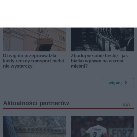
domu
Dźwig do przeprowadzki -
Zbuduj w sobie bestię - jak
kiedy ręczny transport mebli
białko wpływa na wzrost
nie wystarczy
mięśni?
więcej