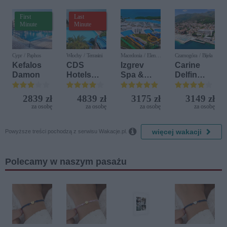
First
Last
Minute
Minute
Cypr / Paphos
Włochy / Terrasini
Macedonia / Elen
Czarnogóra / Bijela
Kamen
Kefalos
CDS
Izgrev
Carine
Damon
Hotels
Spa &
Delfin
Terrasini
Aquapark
Bijela (ex.
(ex. Citta
Iberostar
2839 zł
4839 zł
3175 zł
3149 zł
del Mare)
Bijela
za osobę
za osobę
za osobę
za osobę
Delfin)

więcej wakacji
Powyższe treści pochodzą z serwisu Wakacje.pl.
Polecamy w naszym pasażu