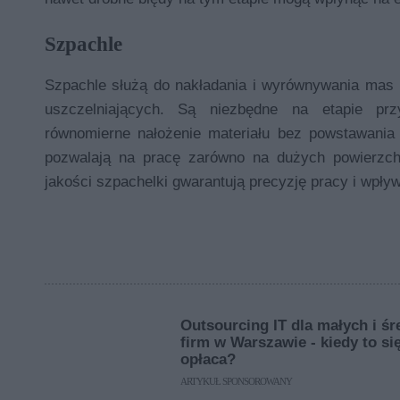
Szpachle
Szpachle służą do nakładania i wyrównywania mas 
uszczelniających. Są niezbędne na etapie prz
równomierne nałożenie materiału bez powstawania 
pozwalają na pracę zarówno na dużych powierzchn
jakości szpachelki gwarantują precyzję pracy i wpły
Outsourcing IT dla małych i śr
firm w Warszawie - kiedy to si
opłaca?
ARTYKUŁ SPONSOROWANY