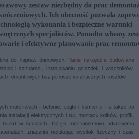
stawowy zestaw niezbędny do prac demonta
kończeniowych. Ich obecność pozwala zapew
echnologią wykonania i bezpieczne warunki
nętrznych specjalistów. Ponadto własny zes
 awarie i efektywne planowanie prac remonto
rzebne do napraw domowych.
Tanie narzędzia budowlane
alacji sanitarnej, instalowaniu gniazdek i włączników,
cach remontowych bez ponoszenia znacznych kosztów.
ch materiałach - betonie, cegle i kamieniu - a także do
 instalacji elektrycznych i rur, montażu kołków, profili,
a bruzd w ścianach. Dzięki mechanizmowi udarowemu
teriałach, znacznie redukując wysiłek fizyczny i czas