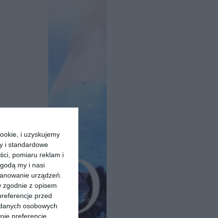
ookie, i uzyskujemy
ry i standardowe
ści, pomiaru reklam i
godą my i nasi
kanowanie urządzeń.
w zgodnie z opisem
preferencje przed
a danych osobowych
oje preferencje