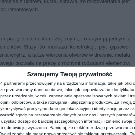
rcenie z udarem, kucie) sprawia, że ​​młotowiertarka jest
rac remontowych.
ia i pracy z elementami złącznymi, co czyni ją jednym z
emontów. Służy do montażu konstrukcji, płyt gipsowo-
ia wnętrz, a także wiercenia otworów w drewnie, metalu
owego pozwala na pracę z różnymi rodzajami elementów
ędkości obrotowej zapewnia precyzję podczas wiercenia.
Szanujemy Twoją prywatność
zwala wykonać od razu kilka kluczowych zadań w trakcie
 partnerami przechowujemy na urządzeniu informacje, takie jak pliki c
kże przetwarzamy dane osobowe, takie jak niepowtarzalne identyfikato
przez urządzenie, w celu zapewniania spersonalizowanych reklam i tre
 opinii odbiorców, a także rozwijania i ulepszania produktów.
Za Twoją z
orzystywać precyzyjne dane geolokalizacyjne i identyfikację przez s
 wyrazić zgodę na przetwarzanie danych przez nas i naszych partneró
lerowania różnych materiałów - metalu, płytek, betonu czy
uzyskać dostęp do bardziej szczegółowych informacji i zmienić swoje 
ęcia profili, demontażu starych konstrukcji lub obróbki
b odmówić jej wyrażenia.
Pamiętaj, że niektóre rodzaje przetwarzani
a na dostosowanie narzędzia do konkretnego zadania, co
ojej zgody, ale masz prawo sprzeciwić się takiemu przetwarzaniu. Tw