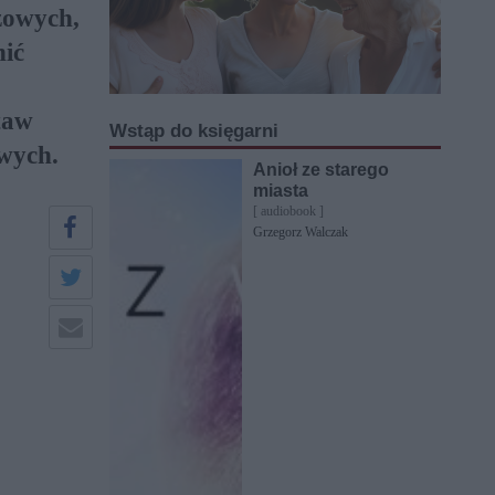
żowych,
nić
taw
Wstąp do księgarni
wych.
Anioł ze starego
miasta
[ audiobook ]
Grzegorz Walczak