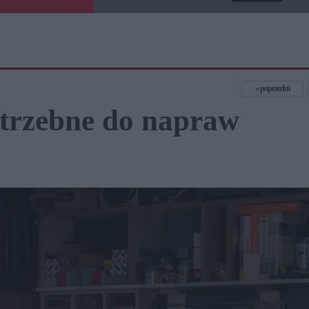
poprzedni
otrzebne do napraw