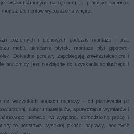
i je wszechstronnym narzędziem w procesie remontu.
i montaż elementów wyposażenia wnętrz.
zyzn poziomych i pionowych podczas montażu i prac
żu mebli, układania płytek, montażu płyt gipsowo-
łek. Dokładne pomiary zapobiegają zniekształceniom i
cie poziomicy jest niezbędne do uzyskania schludnego i
w na wszystkich etapach naprawy - od planowania po
powierzchni, doboru materiałów, sprawdzania wymiarów i
 taśmowego pozwala na wygodną, ​samodzielną pracę i
ary to podstawa wysokiej jakości naprawy, ponieważ
efekt końcowy.