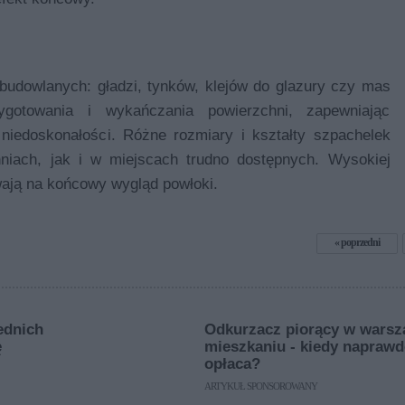
budowlanych: gładzi, tynków, klejów do glazury czy mas
ygotowania i wykańczania powierzchni, zapewniając
niedoskonałości. Różne rozmiary i kształty szpachelek
iach, jak i w miejscach trudno dostępnych. Wysokiej
wają na końcowy wygląd powłoki.
poprzedni
ednich
Odkurzacz piorący w wars
ę
mieszkaniu - kiedy naprawd
opłaca?
ARTYKUŁ SPONSOROWANY