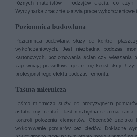
różnych materiałów i rodzajów cięcia, co czyn
Wyrzynarka znacznie ułatwia prace wykończeniowe 
Poziomnica budowlana
Poziomnica budowlana służy do kontroli płaszc
wykończeniowych. Jest niezbędna podczas monta
kartonowych, poziomowania ścian czy wieszania pó
zapewniają prawidłową geometrię konstrukcji. Uży
profesjonalnego efektu podczas remontu.
Taśma miernicza
Taśma miernicza służy do precyzyjnych pomiaró
ostateczny montaż. Jest niezbędna do oznaczania 
kontroli położenia elementów. Obecność zacisku
wykonywanie pomiarów bez błędów. Dokładne wymi
nawet drobne błędy na tym etapie mogą wpłynąć na 