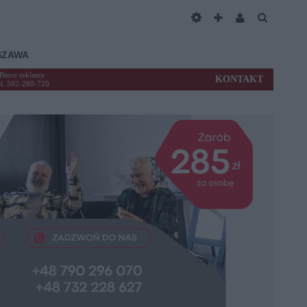
SZAWA
Biuro reklamy
KONTAKT
el. 502-280-720