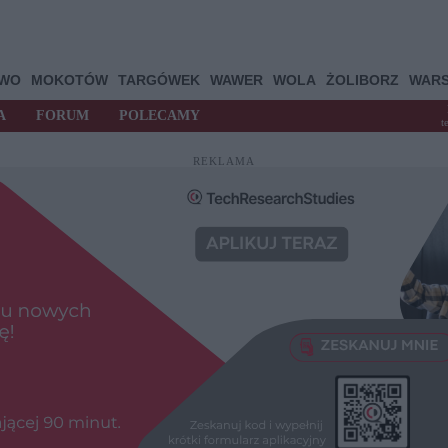
OWO
MOKOTÓW
TARGÓWEK
WAWER
WOLA
ŻOLIBORZ
WAR
A
FORUM
POLECAMY
t
REKLAMA