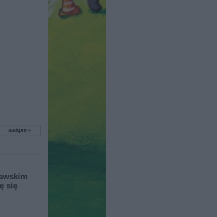
następny
zawskim
ę się