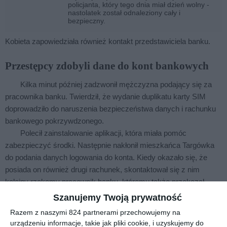
policjanta, który tego dnia miał dzień wolny -
nastolatek został odnaleziony cały i
bezpieczny.
Kobieta zapowiedziała również kontakt przedstawiciela banku.
Przestępcy zdobyli dane do kont bankowych
Kilka minut później zadzwonił mężczyzna podający się za
pracownika banku. Twierdził, że wydanie duplikatu karty SIM
doprowadziło do naruszenia bezpieczeństwa danych i rachunku
bankowego pokrzywdzonego.
Polecił zainstalowanie aplikacji, która miała pomóc
zabezpieczyć środki. Następnie nakłonił mieszkańca Targówka
do podania danych logowania do konta. Kiedy okazało się, że
posiada on również drugi rachunek, skontaktował się z nim
kolejny rzekomy pracownik banku, któremu także przekazał
wymagane informacje.
Szanujemy Twoją prywatność
Razem z naszymi 824 partnerami przechowujemy na
urządzeniu informacje, takie jak pliki cookie, i uzyskujemy do