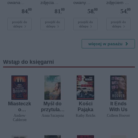
owana
zdjęcia
owany
zdjęciem 20
bransoletka
plakatu - 50
plakat - 30 x
x 20 cm
00
00
00
00
84
81
58
54
z
x 70 cm
20 cm
,
,
,
,
kamieniami
szlachetnym
przejdź do
przejdź do
przejdź do
przejdź do
sklepu
sklepu
sklepu
sklepu
i - Szary - M
- 6 mm
więcej w pasażu
Wstąp do księgarni
Miasteczk
Myśl do
Kości
It Ends
o
przytulani
Pająka
With Us
Rotherwei
a.
Andrew
Anna Szczęsna
Kathy Reichs
Colleen Hoover
Caldecott
rd
Baśniowa
opowieść
dla kobiet,