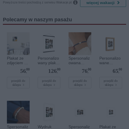

więcej wakacji
Powyższe treści pochodzą z serwisu Wakacje.pl.
Polecamy w naszym pasażu
Plakat ze
Personalizo
Spersonaliz
Personalizo
zdjęciem 30
wany plakat
owana
wane
x 30 cm
z
bransoletka
zdjęcie w
00
00
00
00
56
126
76
65
lakierowany
sznurkowa -
drewnianej
,
,
,
,
m
Niebieska -
ramce 10 x
magnetyczn
Srebrne
15 cm
przejdź do
przejdź do
przejdź do
przejdź do
sklepu
sklepu
sklepu
sklepu
ym
serce
wieszaczkie
m 50 x 70
cm
Spersonaliz
Wydruk
Spersonaliz
Plakat ze