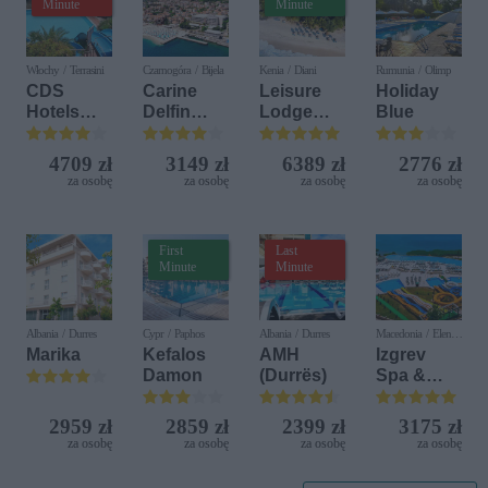
Minute
Minute
Włochy / Terrasini
Czarnogóra / Bijela
Kenia / Diani
Rumunia / Olimp
CDS
Carine
Leisure
Holiday
Hotels
Delfin
Lodge
Blue
Terrasini
Bijela (ex.
Beach &
(ex. Citta
Iberostar
Golf
4709 zł
3149 zł
6389 zł
2776 zł
del Mare)
Bijela
Resort by
za osobę
za osobę
za osobę
za osobę
Delfin)
Diamonds
First
Last
Minute
Minute
Albania / Durres
Cypr / Paphos
Albania / Durres
Macedonia / Elen
Kamen
Marika
Kefalos
AMH
Izgrev
Damon
(Durrës)
Spa &
Aquapark
2959 zł
2859 zł
2399 zł
3175 zł
za osobę
za osobę
za osobę
za osobę