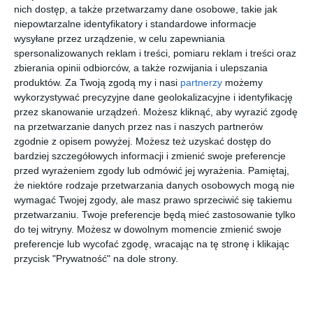
Wstąp do księgarni
nich dostęp, a także przetwarzamy dane osobowe, takie jak
niepowtarzalne identyfikatory i standardowe informacje
wysyłane przez urządzenie, w celu zapewniania
spersonalizowanych reklam i treści, pomiaru reklam i treści oraz
zbierania opinii odbiorców, a także rozwijania i ulepszania
produktów.
Za Twoją zgodą my i nasi
partnerzy
możemy
[ audiobook ]
[ książka ]
[ e-book ]
[ komiks ]
wykorzystywać precyzyjne dane geolokalizacyjne i identyfikację
Życie
Drugie
Ta, która
Ostatnie
przez skanowanie urządzeń. Możesz kliknąć, aby wyrazić zgodę
prywatne
Odkrycie
stała się
dzieciaki
na przetwarzanie danych przez nas i naszych partnerów
elit
Ludzkości
słońcem
na Ziemi i
Sławomir Koper
Cordwainer
Shelley Parker-
Max Brallier
zgodnie z opisem powyżej. Możesz też uzyskać dostęp do
Smith
Chan
Drugiej
/Norstrilia
coś
bardziej szczegółowych informacji i zmienić swoje preferencje
Rzeczypo
kosmiczn
przed wyrażeniem zgody lub odmówić jej wyrażenia.
Pamiętaj,
spolitej
ego. Tom
więcej w księgarni
że niektóre rodzaje przetwarzania danych osobowych mogą nie
4
wymagać Twojej zgody, ale masz prawo sprzeciwić się takiemu
przetwarzaniu. Twoje preferencje będą mieć zastosowanie tylko
Mężczyzna stracił 100 tysięcy złotych
do tej witryny. Możesz w dowolnym momencie zmienić swoje
preferencje lub wycofać zgodę, wracając na tę stronę i klikając
Przez cały czas pokrzywdzony wykonywał telefoniczne
przycisk "Prywatność" na dole strony.
instrukcje dotyczące rzekomego zabezpieczania pieniędzy.
Dopiero po pewnym czasie zorientował się, że zatwierdził
przelew na kwotę 100 tysięcy złotych.