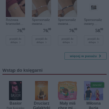
Różowa
Spersonaliz
Spersonaliz
Spersonaliz
bransoletka
owana
owana
owany
sznurkowa
bransoletka
bransoletka
plakat - 30 x
00
00
00
00
76
76
76
58
dla dzieci -
sznurkowa -
sznurkowa -
20 cm
,
,
,
,
Spersonaliz
Różowa -
Niebieska -
owana -
Srebrne
Srebrne
przejdź do
przejdź do
przejdź do
przejdź do
sklepu
sklepu
sklepu
sklepu
Srebrne
kółko
serce
serce
więcej w pasażu
Wstąp do księgarni
nowość
Basior
Druciarz
Mały miś
Miłosna
Galaktyki
chce mieć
iluzja
Piotr Kościelny