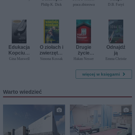
i już
Philip K. Dick
praca zbiorowa
D.B. Foryś
Edukacja
O ziołach i
Drugie
Odnajdź
Kopciusz
zwierzętac
życie
ją
ka
h
Pana
Gina Maxwell
Simona Kossak
Hakan Nesser
Emma Christie
Roosa
więcej w księgarni
Warto wiedzieć