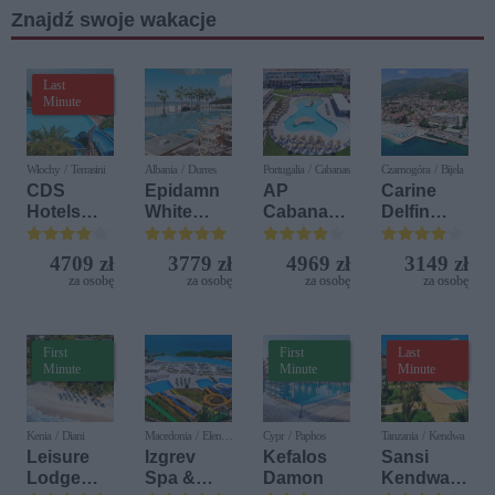
Znajdź swoje wakacje
U21
Last
Minute
Włochy / Terrasini
Albania / Durres
Portugalia / Cabanas
Czarnogóra / Bijela
CDS
Epidamn
AP
Carine
Hotels
White
Cabanas
Delfin
Terrasini
Sensation
Beach &
Bijela (ex.
(ex. Citta
Nature
Iberostar
4709 zł
3779 zł
4969 zł
3149 zł
del Mare)
Bijela
za osobę
za osobę
za osobę
za osobę
Delfin)
First
First
Last
Minute
Minute
Minute
Kenia / Diani
Macedonia / Elen
Cypr / Paphos
Tanzania / Kendwa
Kamen
Leisure
Izgrev
Kefalos
Sansi
Lodge
Spa &
Damon
Kendwa