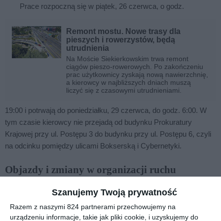
Prace rozpoczną się w piątek, 26 czerwca, o godz.
Remont mostu. Nowe trasy dla
pieszych i rowerzystów, będą
utrudnienia
Na Moście Siekierkowskim trwa remont
ciągów pieszo-rowerowych. Po zakończeniu
prac użytkownicy zyskają nową nawierzchnię,
a kierowcy w najbliższych dniach muszą
liczyć się z czasowymi utrudnieniami.
19:00 i potrwają do poniedziałku, 29 czerwca, do godz. 6:00. W
tym czasie kierowcy nie przejadą od budynku Prokuratury
Krajowej przy ul. Postępu 3 do budynku przy ul. Postępu 6, czyli
na odcinku pomiędzy ulicami Bokserską i Cybernetyki.
Objazdy i zmiany w organizacji ruchu
Na czas robót wyznaczono objazd ulicami Cybernetyki,
Szanujemy Twoją prywatność
Obrzeżną i Bokserską. Otwarty pozostanie wyjazd z parkingu
Razem z naszymi 824 partnerami przechowujemy na
przy budynku Postępu 6.
urządzeniu informacje, takie jak pliki cookie, i uzyskujemy do