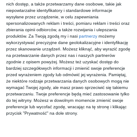
Na remontowanym odcinku obowiązywać będzie zakaz
nich dostęp, a także przetwarzamy dane osobowe, takie jak
parkowania, również na wyznaczonych miejscach postojowych.
niepowtarzalne identyfikatory i standardowe informacje
Pozostawione tam pojazdy powinny zostać wcześniej
wysyłane przez urządzenie, w celu zapewniania
przeparkowane.
spersonalizowanych reklam i treści, pomiaru reklam i treści oraz
zbierania opinii odbiorców, a także rozwijania i ulepszania
produktów.
Za Twoją zgodą my i nasi
partnerzy
możemy
wykorzystywać precyzyjne dane geolokalizacyjne i identyfikację
Wstąp do księgarni
przez skanowanie urządzeń. Możesz kliknąć, aby wyrazić zgodę
na przetwarzanie danych przez nas i naszych partnerów
zgodnie z opisem powyżej. Możesz też uzyskać dostęp do
bardziej szczegółowych informacji i zmienić swoje preferencje
przed wyrażeniem zgody lub odmówić jej wyrażenia.
Pamiętaj,
że niektóre rodzaje przetwarzania danych osobowych mogą nie
[ audiobook ]
[ książka ]
[ e-book ]
[ komiks ]
wymagać Twojej zgody, ale masz prawo sprzeciwić się takiemu
Matki
Pozwól,
Człowiek,
Diuna:
przetwarzaniu. Twoje preferencje będą mieć zastosowanie tylko
przodem.
że ci
który
Ród
do tej witryny. Możesz w dowolnym momencie zmienić swoje
Jak
opowiem..
spadł na
Atrydów,
Joanna Mokosa-
Jorge Bucay
Walter Tevis
Brian Herbert
preferencje lub wycofać zgodę, wracając na tę stronę i klikając
Rykalska
wylądował
. bajki,
ziemię
tom 2
przycisk "Prywatność" na dole strony.
yśmy w
które
ciemnej
nauczyły
więcej w księgarni
d***e
mnie, jak
żyć