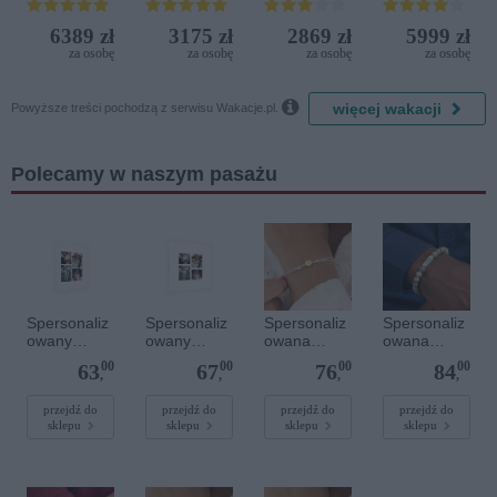
Beach &
Aquapark
Beach
Golf
Resort
6389 zł
3175 zł
2869 zł
5999 zł
Resort by
za osobę
za osobę
za osobę
za osobę
Diamonds

więcej wakacji
Powyższe treści pochodzą z serwisu Wakacje.pl.
Polecamy w naszym pasażu
Spersonaliz
Spersonaliz
Spersonaliz
Spersonaliz
owany
owany
owana
owana
plakat - 30 x
plakat - 40 x
bransoletka
bransoletka
00
00
00
00
63
67
76
84
40 cm
40 cm
sznurkowa -
z
,
,
,
,
Różowa -
kamieniami
Złote kółko
szlachetnym
przejdź do
przejdź do
przejdź do
przejdź do
sklepu
sklepu
sklepu
sklepu
i - Szary - M
- 6 mm