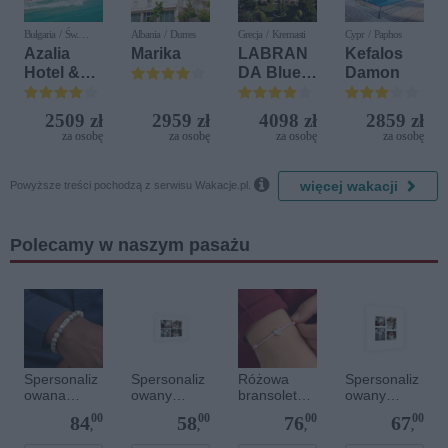
Bułgaria / Św.
Albania / Durres
Grecja / Kremasti
Cypr / Paphos
Konstantyn i Elena
Azalia
Marika
LABRAN
Kefalos
Hotel &
DA Blue
Damon
Spa
Bay
Resort
2509 zł
2959 zł
4098 zł
2859 zł
za osobę
za osobę
za osobę
za osobę

więcej wakacji
Powyższe treści pochodzą z serwisu Wakacje.pl.
Polecamy w naszym pasażu
Spersonaliz
Spersonaliz
Różowa
Spersonaliz
owana
owany
bransoletka
owany
bransoletka
plakat - 30 x
sznurkowa
plakat - 40 x
00
00
00
00
84
58
76
67
z
20 cm
dla dzieci -
40 cm
,
,
,
,
kamieniami
Spersonaliz