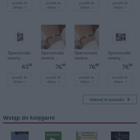
szlachetnym
owana -
przejdź do
przejdź do
przejdź do
przejdź do
sklepu
sklepu
sklepu
sklepu
i - Szary - M
Srebrne
- 6 mm
serce
Spersonaliz
Spersonaliz
Spersonaliz
Spersonaliz
owany
owana
owana
owany
plakat - 30 x
bransoletka
bransoletka
plakat - 60 x
00
00
00
00
63
76
76
76
40 cm
sznurkowa -
sznurkowa -
40 cm
,
,
,
,
Niebieska -
Niebieska -
Srebrne
Złote serce
przejdź do
przejdź do
przejdź do
przejdź do
sklepu
sklepu
sklepu
sklepu
serce
więcej w pasażu
Wstąp do księgarni