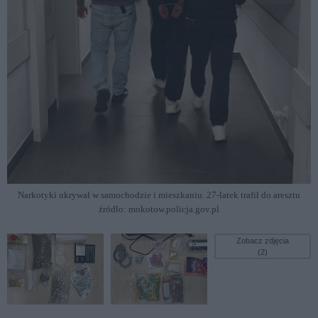
Narkotyki ukrywał w samochodzie i mieszkaniu. 27-latek trafił do aresztu
źródło: mokotow.policja.gov.pl
Zobacz zdjęcia
(2)