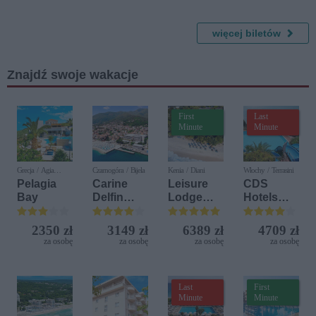
Broadway
u
więcej biletów
Znajdź swoje wakacje
First
Last
Minute
Minute
Grecja / Agia
Czarnogóra / Bijela
Kenia / Diani
Włochy / Terrasini
Pelagia
Pelagia
Carine
Leisure
CDS
Bay
Delfin
Lodge
Hotels
Bijela (ex.
Beach &
Terrasini
Iberostar
Golf
(ex. Citta
2350 zł
3149 zł
6389 zł
4709 zł
Bijela
Resort by
del Mare)
za osobę
za osobę
za osobę
za osobę
Delfin)
Diamonds
Last
First
Minute
Minute