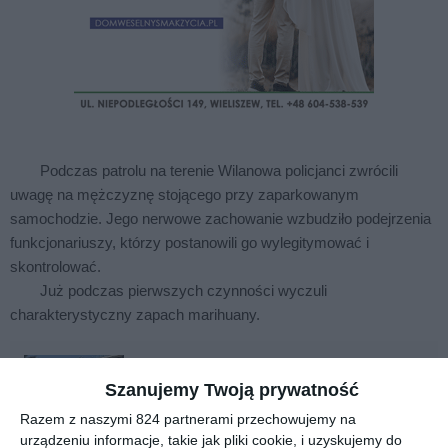
Podczas patrolu na terenie Wilanowa policjanci zwrócili
uwagę na mężczyznę stojącego przy zaparkowanym
samochodzie. Jego nerwowe zachowanie wzbudziło podejrzenia
funkcjonariuszy, którzy postanowili go wylegitymować i
skontrolować.
Już podczas pierwszych czynności wyczuli
charakterystyczny zapach marihuany.
Nowoczesne boisko zamiast
betonowego placu. Liceum Banacha
Szanujemy Twoją prywatność
zyskało nową przestrzeń
Razem z naszymi 824 partnerami przechowujemy na
Betonowy plac, który przez lata pełnił funkcję
parkingu, zamienił się w nowoczesne boisko
urządzeniu informacje, takie jak pliki cookie, i uzyskujemy do