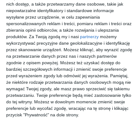
sportowe. Uczniowie Liceum
nich dostęp, a także przetwarzamy dane osobowe, takie jak
Ogólnokształcącego im. Stefana Banacha
niepowtarzalne identyfikatory i standardowe informacje
przy ul. Dolnej mogą już korzystać z nowego
obiektu przystosowanego do gry w piłkę
wysyłane przez urządzenie, w celu zapewniania
ręczną i koszykówkę.
spersonalizowanych reklam i treści, pomiaru reklam i treści oraz
zbierania opinii odbiorców, a także rozwijania i ulepszania
Przy 27-latku znaleziono susz roślinny, a przeszukanie
produktów.
Za Twoją zgodą my i nasi
partnerzy
możemy
samochodu doprowadziło do ujawnienia kolejnych środków
wykorzystywać precyzyjne dane geolokalizacyjne i identyfikację
odurzających i substancji psychotropowych.
przez skanowanie urządzeń. Możesz kliknąć, aby wyrazić zgodę
na przetwarzanie danych przez nas i naszych partnerów
zgodnie z opisem powyżej. Możesz też uzyskać dostęp do
Znaczne ilości narkotyków w samochodzie i
bardziej szczegółowych informacji i zmienić swoje preferencje
mieszkaniu
przed wyrażeniem zgody lub odmówić jej wyrażenia.
Pamiętaj,
że niektóre rodzaje przetwarzania danych osobowych mogą nie
Policjanci zabezpieczyli m.in. marihuanę, kokainę,
wymagać Twojej zgody, ale masz prawo sprzeciwić się takiemu
amfetaminę, metamfetaminę, LSD, MDMA, grzyby
przetwarzaniu. Twoje preferencje będą mieć zastosowanie tylko
halucynogenne oraz żelki i waporyzatory zawierające THC. W
do tej witryny. Możesz w dowolnym momencie zmienić swoje
toku dalszych czynności funkcjonariusze przeszukali również
preferencje lub wycofać zgodę, wracając na tę stronę i klikając
mieszkanie podejrzanego. Łącznie zabezpieczono ponad 146
przycisk "Prywatność" na dole strony.
gramów marihuany, ponad 51 gramów kokainy, blisko 35 gramów
metamfetaminy, ponad 65 gramów 4-CMC, niemal 36 gramów
haszyszu, ponad 24 gramy grzybów halucynogennych, LSD,