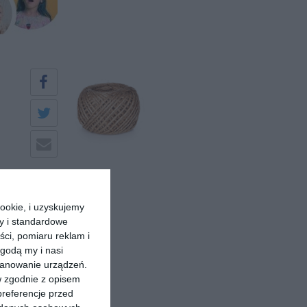
ookie, i uzyskujemy
ry i standardowe
ści, pomiaru reklam i
godą my i nasi
kanowanie urządzeń.
w zgodnie z opisem
preferencje przed