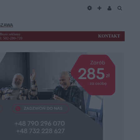
SZAWA
Biuro reklamy
KONTAKT
el. 502-280-720