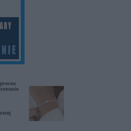
 proces
rzewanie
istej