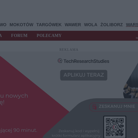
OWO
MOKOTÓW
TARGÓWEK
WAWER
WOLA
ŻOLIBORZ
WAR
A
FORUM
POLECAMY
t
REKLAMA