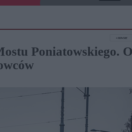
nowsze
ostu Poniatowskiego. O
rowców