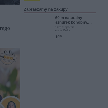
Zapraszamy na zakupy
60 m naturalny
sznurek konopny,
rego
grubość 1,5 mm
sklep Mojadedra
marka Dedra
90
10
,