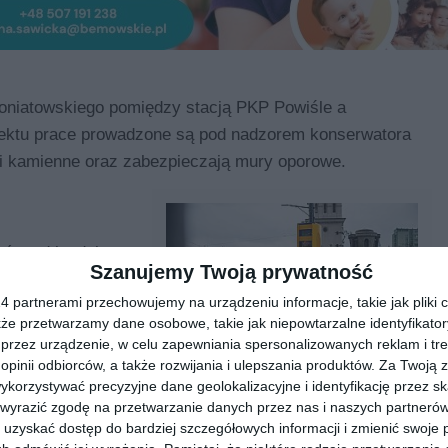
oniatowskiego pomiędzy stacją PKP Powiśle a
iektu prace prowadzone są pod nadzorem konserwatora
i kamienne oraz zabezpieczają mury oporowe.
bót nad jezdnią
Szanujemy Twoją prywatność
zmieni się
 partnerami przechowujemy na urządzeniu informacje, takie jak pliki c
kże przetwarzamy dane osobowe, takie jak niepowtarzalne identyfikato
się przy
przez urządzenie, w celu zapewniania spersonalizowanych reklam i tre
udynków. Ruch
 opinii odbiorców, a także rozwijania i ulepszania produktów.
Za Twoją z
Most Poniatowskiego z
erowany
orzystywać precyzyjne dane geolokalizacyjne i identyfikację przez s
odcinkowym pomiarem
 wyrazić zgodę na przetwarzanie danych przez nas i naszych partneró
prędkości. Pierwszy taki system
uzyskać dostęp do bardziej szczegółowych informacji i zmienić swoje 
w Polsce