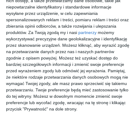
nich dostęp, a także przetwarzamy dane osobowe, takie jak
niepowtarzalne identyfikatory i standardowe informacje
wysyłane przez urządzenie, w celu zapewniania
spersonalizowanych reklam i treści, pomiaru reklam i treści oraz
zbierania opinii odbiorców, a także rozwijania i ulepszania
produktów.
Za Twoją zgodą my i nasi
partnerzy
możemy
D BY D
RALPH
SEEN
BROOKS
wykorzystywać precyzyjne dane geolokalizacyjne i identyfikację
DBOM0030
0RA7174U
0NE1056
BROTHERS
GG00
6059
002
0BB 487T
przez skanowanie urządzeń. Możesz kliknąć, aby wyrazić zgodę
40
20
20
20
179
367
79
607
1511T
,
,
,
,
na przetwarzanie danych przez nas i naszych partnerów
zgodnie z opisem powyżej. Możesz też uzyskać dostęp do
przejdź do
przejdź do
przejdź do
przejdź do
sklepu
sklepu
sklepu
sklepu
bardziej szczegółowych informacji i zmienić swoje preferencje
przed wyrażeniem zgody lub odmówić jej wyrażenia.
Pamiętaj,
że niektóre rodzaje przetwarzania danych osobowych mogą nie
wymagać Twojej zgody, ale masz prawo sprzeciwić się takiemu
przetwarzaniu. Twoje preferencje będą mieć zastosowanie tylko
do tej witryny. Możesz w dowolnym momencie zmienić swoje
preferencje lub wycofać zgodę, wracając na tę stronę i klikając
DBYD
ARNETTE
ARMANI
SEEN
przycisk "Prywatność" na dole strony.
0DB2104
0AN7283
EXCHANGE
SNOM5004
002
3007
0AX3104
GG00
40
00
00
20
59
359
459
159
8158
,
,
,
,
przejdź do
przejdź do
przejdź do
przejdź do
sklepu
sklepu
sklepu
sklepu