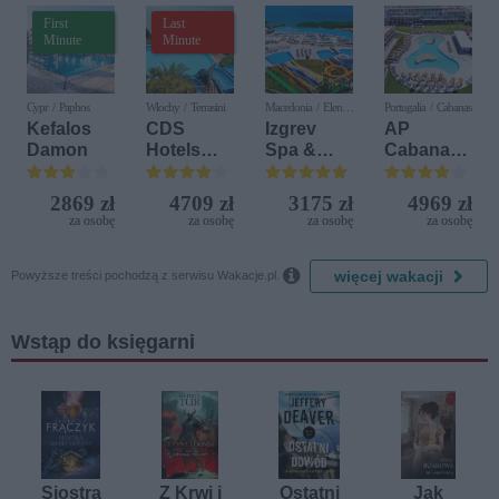
First
Last
Minute
Minute
Cypr / Paphos
Włochy / Terrasini
Macedonia / Elen
Portugalia / Cabanas
Kamen
Kefalos
CDS
Izgrev
AP
Damon
Hotels
Spa &
Cabanas
Terrasini
Aquapark
Beach &
(ex. Citta
Nature
2869 zł
4709 zł
3175 zł
4969 zł
del Mare)
za osobę
za osobę
za osobę
za osobę

więcej wakacji
Powyższe treści pochodzą z serwisu Wakacje.pl.
Wstąp do księgarni
Siostra
Z Krwi i
Ostatni
Jak