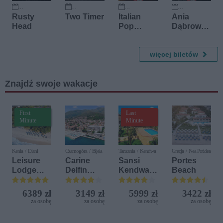
1 października 2026
1 października 2026
9 października 2026
26 listopada 2026
Rusty
Two Timer
Italian
Ania
Head
Pop
Dąbrowsk
Opera -
a
Cover
Andrea
więcej biletów
Bocelli
przy
Znajdź swoje wakacje
świecach
First
Last
Minute
Minute
Kenia / Diani
Czarnogóra / Bijela
Tanzania / Kendwa
Grecja / Nea Potidea
Leisure
Carine
Sansi
Portes
Lodge
Delfin
Kendwa
Beach
Beach &
Bijela (ex.
Beach
Golf
Iberostar
Resort
6389 zł
3149 zł
5999 zł
3422 zł
Resort by
Bijela
za osobę
za osobę
za osobę
za osobę
Diamonds
Delfin)