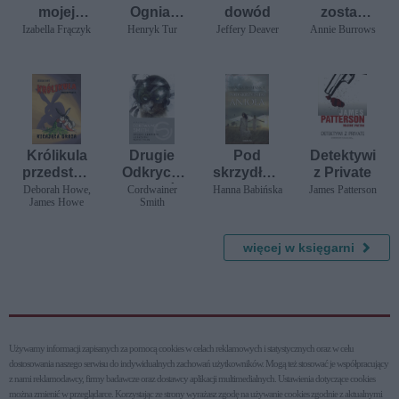
mojej
Ognia.
dowód
zostać
siostry
Tom 3.
hrabiną
Izabella Frączyk
Henryk Tur
Jeffery Deaver
Annie Burrows
Bitwy na
północy
Królikula
Drugie
Pod
Detektywi
przedstaw
Odkrycie
skrzydłem
z Private
ia tom I:
Ludzkości
anioła
Deborah Howe,
Cordwainer
Hanna Babińska
James Patterson
James Howe
Smith
Kicająca
/Norstrilia
groza
/Nowa
więcej w księgarni
Baśń/
Używamy informacji zapisanych za pomocą cookies w celach reklamowych i statystycznych oraz w celu
dostosowania naszego serwisu do indywidualnych zachowań użytkowni­ków. Mogą też stosować je współpracujący
z nami reklamodawcy, firmy badawcze oraz dostawcy aplikacji multimedialnych. Ustawienia dotyczące cookies
można zmienić w przeglądarce. Korzystając ze strony wyrażasz zgodę na używanie cookies zgodnie z aktualnymi