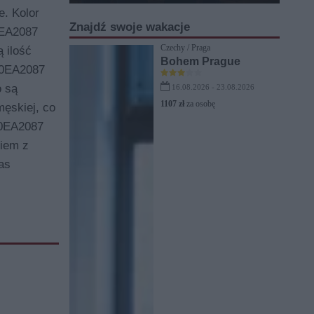
. Kolor
Znajdź swoje wakacje
0EA2087
Czechy / Praga
 ilość
Bohem Prague
 0EA2087
 są
16.08.2026 - 23.08.2026
1107 zł
za osobę
ęskiej, co
 0EA2087
niem z
as