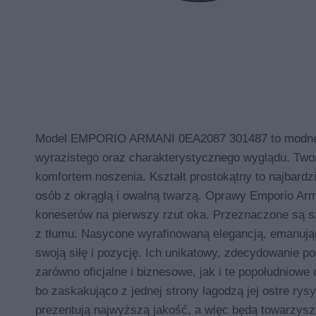
Model EMPORIO ARMANI 0EA2087 301487 to modne ok
wyrazistego oraz charakterystycznego wyglądu. Two
komfortem noszenia. Kształt prostokątny to najbardzi
osób z okrągłą i owalną twarzą. Oprawy Emporio Arm
koneserów na pierwszy rzut oka. Przeznaczone są s
z tłumu. Nasycone wyrafinowaną elegancją, emanuj
swoją siłę i pozycję. Ich unikatowy, zdecydowanie p
zarówno oficjalne i biznesowe, jak i te popołudniow
bo zaskakująco z jednej strony łagodzą jej ostre rys
prezentują najwyższą jakość, a więc będą towarzysz