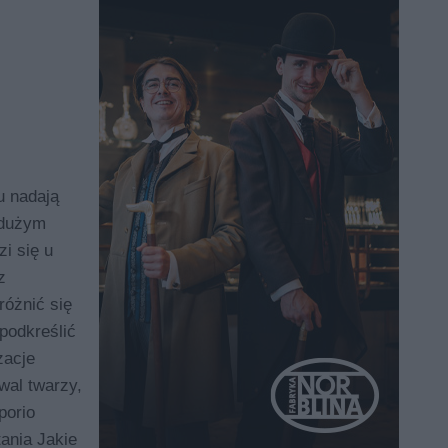
 nadają
 dużym
i się u
z
óżnić się
podkreślić
zacje
wal twarzy,
porio
ania Jakie