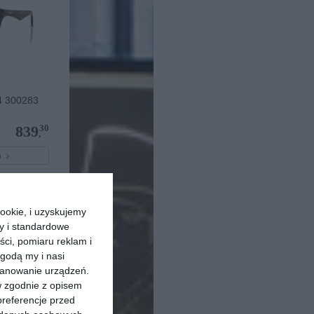
 300283
30
839
,
pu
ookie, i uzyskujemy
ry i standardowe
ści, pomiaru reklam i
godą my i nasi
kanowanie urządzeń.
w zgodnie z opisem
preferencje przed