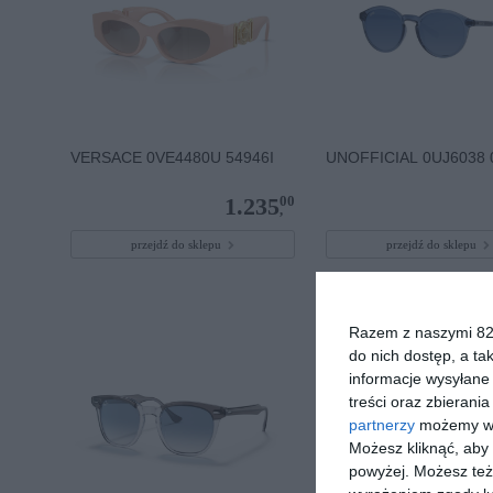
VERSACE 0VE4480U 54946I
UNOFFICIAL 0UJ6038 
00
1.235
,
przejdź do sklepu
przejdź do sklepu
Razem z naszymi 824
do nich dostęp, a ta
informacje wysyłane 
treści oraz zbierania
partnerzy
możemy wyk
Możesz kliknąć, aby
powyżej. Możesz też 