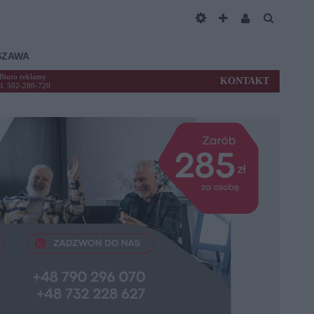
SZAWA
Biuro reklamy
KONTAKT
el. 502-280-720