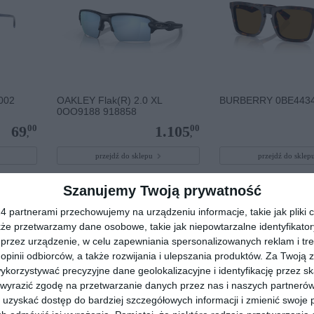
002
OAKLEY Flak(R) 2.0 XL
BURBERRY 0BE4434
0OO9188 918858
00
00
69
1.105
,
,
przejdź do sklepu
przejdź do skle
Szanujemy Twoją prywatność
 partnerami przechowujemy na urządzeniu informacje, takie jak pliki c
kże przetwarzamy dane osobowe, takie jak niepowtarzalne identyfikato
przez urządzenie, w celu zapewniania spersonalizowanych reklam i tre
 opinii odbiorców, a także rozwijania i ulepszania produktów.
Za Twoją z
orzystywać precyzyjne dane geolokalizacyjne i identyfikację przez s
 wyrazić zgodę na przetwarzanie danych przez nas i naszych partneró
uzyskać dostęp do bardziej szczegółowych informacji i zmienić swoje 