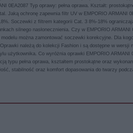
0EA2087 Typ oprawy: pełna oprawa. Kształt: prostokątne
metal. Jaką ochronę zapewnia filtr UV w EMPORIO ARMANI 
18%. Soczewki z filtrem kategorii Cat. 3 8%-18% ograniczają
warunkach silnego nasłonecznienia. Czy w EMPORIO ARMANI
 modelu można zamontować soczewki korekcyjne. Dla kogo
wki należą do kolekcji Fashion i są dostępne w wersji m
 stylu użytkownika. Co wyróżnia oprawki EMPORIO ARMANI
kcją typu pełna oprawa, kształtem prostokątne oraz wykona
ałość, stabilność oraz komfort dopasowania do twarzy podcz