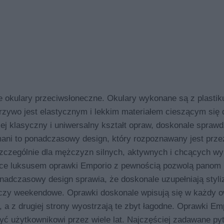
ulary przeciwsłoneczne. Okulary wykonane są z plastiku
rzywo jest elastycznym i lekkim materiałem cieszącym się
ej klasyczny i uniwersalny kształt opraw, doskonale sprawdz
ani to ponadczasowy design, który rozpoznawany jest prze
zczególnie dla mężczyzn silnych, aktywnych i chcących wyr
ące luksusem oprawki Emporio z pewnością pozwolą panom 
onadczasowy design sprawia, że doskonale uzupełniają styli
e czy weekendowe. Oprawki doskonale wpisują się w każdy o
y, a z drugiej strony wyostrzają te zbyt łagodne. Oprawki Em
yć użytkownikowi przez wiele lat. Najczęściej zadawane pyt