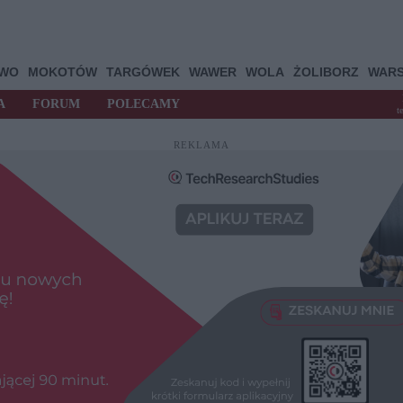
OWO
MOKOTÓW
TARGÓWEK
WAWER
WOLA
ŻOLIBORZ
WAR
A
FORUM
POLECAMY
t
REKLAMA