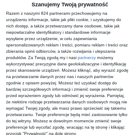
oraz stylu użytkownika. Co wyróżnia oprawki UNOFFICIAL
Szanujemy Twoją prywatność
0UO6179 na tle innych modeli Oprawki wyróżniają się
Razem z naszymi 824 partnerami przechowujemy na
konstrukcją typu pełna oprawa, kształtem prostokątne oraz
urządzeniu informacje, takie jak pliki cookie, i uzyskujemy do
wykonaniem z materiału materiał wtryskiwany. Takie połączenie
nich dostęp, a także przetwarzamy dane osobowe, takie jak
wpływa na ich trwałość, stabilność oraz komfort dopasowania do
niepowtarzalne identyfikatory i standardowe informacje
wysyłane przez urządzenie, w celu zapewniania
twarzy podczas codziennego noszenia.
spersonalizowanych reklam i treści, pomiaru reklam i treści oraz
zbierania opinii odbiorców, a także rozwijania i ulepszania
produktów.
Za Twoją zgodą my i nasi
partnerzy
możemy
Podobne w tej kategorii
wykorzystywać precyzyjne dane geolokalizacyjne i identyfikację
przez skanowanie urządzeń. Możesz kliknąć, aby wyrazić zgodę
na przetwarzanie danych przez nas i naszych partnerów
zgodnie z opisem powyżej. Możesz też uzyskać dostęp do
bardziej szczegółowych informacji i zmienić swoje preferencje
przed wyrażeniem zgody lub odmówić jej wyrażenia.
Pamiętaj,
UNOFFICIA
RAY BAN
UNOFFICIA
EMPORIO
że niektóre rodzaje przetwarzania danych osobowych mogą nie
L 0UO6186
0RB3945
L
ARMANI
wymagać Twojej zgody, ale masz prawo sprzeciwić się takiemu
002
919631
UNSK0040P
0EK4004
00
00
30
00
69
729
48
359
przetwarzaniu. Twoje preferencje będą mieć zastosowanie tylko
EGGS
613280
,
,
,
,
do tej witryny. Możesz w dowolnym momencie zmienić swoje
przejdź do
przejdź do
przejdź do
przejdź do
preferencje lub wycofać zgodę, wracając na tę stronę i klikając
sklepu
sklepu
sklepu
sklepu
przycisk "Prywatność" na dole strony.