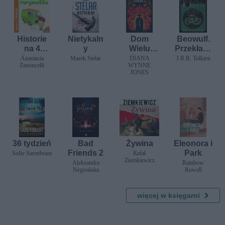
Historie
Nietykaln
Dom
Beowulf.
na 4
y
Wielu
Przekład i
kółkach.
Dróg /NB/
komentar
Anastasia
Marek Stelar
DIANA
J.R.R. Tolkien
Zanoncelli
WYNNE
Leoś i
z oraz
JONES
jego
Sellic
furgonetk
Spell pod
a
redakcją
Christoph
era
Tolkiena
36 tydzień
Bad
Żywina
Eleonora i
Friends 2
Park
Sofie Sarenbrant
Rafał
Ziemkiewicz
Aleksandra
Rainbow
Negrońska
Rowell
więcej w księgarni