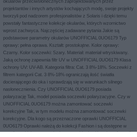
okularów przeciwsłonecznych zaprojektowanych przez
projektantów i innych artystów kochających modę, swoje projekty
tworzyli pod nadzorem profesjonalistów z Solaris i dzięki temu
powstały fantastyczne kolekcje okularów, których wzornictwo
wprost zachwyca. Najczęściej zadawane pytania Jakie są
podstawowe parametry okularów UNOFFICIAL 0UO6179 Typ
oprawy: pełna oprawa. Kształt: prostokątne. Kolor oprawy:
Czarny. Kolor soczewki: Szary. Materiał: materiał wtryskiwany.
Jaką ochronę zapewnia filtr UV w UNOFFICIAL 0UO6179 Klasa
ochrony UV: UV-AB. Kategoria filtra: Cat. 3 8%-18%. Soczewki z
filtrem kategorii Cat. 3 8%-18% ograniczają ilość światła
docierającego do oka i sprawdzają się w warunkach silnego
nasłonecznienia. Czy UNOFFICIAL 0UO6179 posiada
polaryzację Tak, model posiada soczewki polaryzacyjne. Czy w
UNOFFICIAL 0UO6179 można zamontować soczewki
korekcyjne Tak, w tym modelu można zamontować soczewki
korekcyjne. Dla kogo są przeznaczone oprawki UNOFFICIAL
0UO6179 Oprawki należą do kolekcji Fashion i są dostępne w
wersji męskiej, co pozwala dopasować je do różnych preferencji