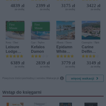
(ex. Citta
4839 zł
2399 zł
3175 zł
3422 zł
del Mare)
za osobę
za osobę
za osobę
za osobę
First
First
Minute
Minute
Kenia / Diani
Cypr / Paphos
Albania / Durres
Czarnogóra / Bijela
Leisure
Kefalos
Epidamn
Carine
Lodge
Damon
White
Delfin
Beach &
Sensation
Bijela (ex.
Golf
Iberostar
6389 zł
2839 zł
3779 zł
3149 zł
Resort by
Bijela
za osobę
za osobę
za osobę
za osobę
Diamonds
Delfin)

więcej wakacji
Powyższe treści pochodzą z serwisu Wakacje.pl.
Wstąp do księgarni