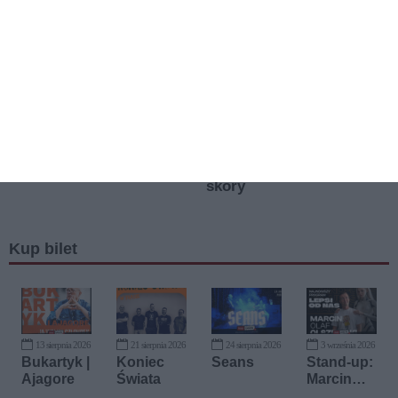
Kup bilet
13 sierpnia 2026
21 sierpnia 2026
24 sierpnia 2026
3 września 2026
Bukartyk |
Koniec
Seans
Stand-up:
Ajagore
Świata
Marcin
Olaf