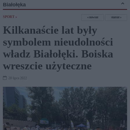
Białołęka
SPORT »
nowsze
starsze
Kilkanaście lat były
symbolem nieudolności
władz Białołęki. Boiska
wreszcie użyteczne
28 lipca 2022