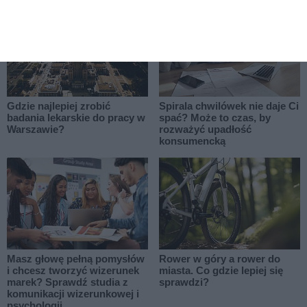
Gdzie najlepiej zrobić
Spirala chwilówek nie daje Ci
badania lekarskie do pracy w
spać? Może to czas, by
Warszawie?
rozważyć upadłość
konsumencką
Masz głowę pełną pomysłów
Rower w góry a rower do
i chcesz tworzyć wizerunek
miasta. Co gdzie lepiej się
marek? Sprawdź studia z
sprawdzi?
komunikacji wizerunkowej i
psychologii