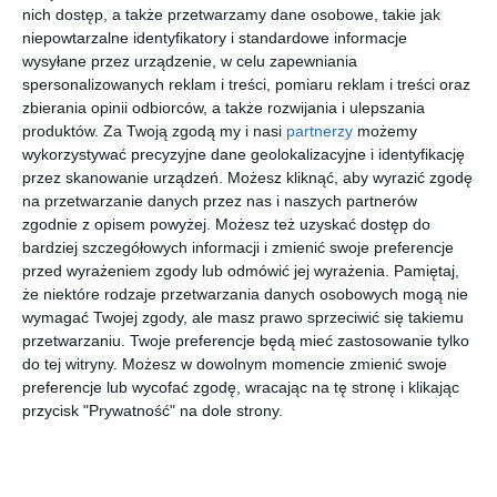
nich dostęp, a także przetwarzamy dane osobowe, takie jak
W tym sezonie korty tenisowe na Picassa były
niepowtarzalne identyfikatory i standardowe informacje
nieczynne. Wymagają gruntownej
modernizacji. Sytuację pogorszyła fala
wysyłane przez urządzenie, w celu zapewniania
powodziowa i podniesione wody gruntowe.
spersonalizowanych reklam i treści, pomiaru reklam i treści oraz
zbierania opinii odbiorców, a także rozwijania i ulepszania
Oddaliśmy w ręce mieszkańców w każdym wieku i o różnych
produktów.
Za Twoją zgodą my i nasi
partnerzy
możemy
umiejętnościach zmodernizowane boiska do pięciu dyscyplin.
wykorzystywać precyzyjne dane geolokalizacyjne i identyfikację
Dzieciaki i dorośli mają alternatywę dla wirtualnego świata. Ja
przez skanowanie urządzeń. Możesz kliknąć, aby wyrazić zgodę
zawsze rekomenduję sport.
na przetwarzanie danych przez nas i naszych partnerów
zgodnie z opisem powyżej. Możesz też uzyskać dostęp do
bardziej szczegółowych informacji i zmienić swoje preferencje
Teren kortów niszczał kilkanaście lat
przed wyrażeniem zgody lub odmówić jej wyrażenia.
Pamiętaj,
Teren kortów i boisk był zamknięty na kłódkę i niszczał od
że niektóre rodzaje przetwarzania danych osobowych mogą nie
wymagać Twojej zgody, ale masz prawo sprzeciwić się takiemu
kilkunastu lat. Był tarchomińskim symbolem nieudolności władz
przetwarzaniu. Twoje preferencje będą mieć zastosowanie tylko
dzielnicy. W 2015 roku
radny Marcin Korowaj proponował Plac
do tej witryny. Możesz w dowolnym momencie zmienić swoje
Sportów Miejskich
na wzór bemowskiej Alei Sportów przy
preferencje lub wycofać zgodę, wracając na tę stronę i klikając
Pełczyńskiego. Opisywał swój pomysł do budżetu
przycisk "Prywatność" na dole strony.
obywatelskiego jako "wielofunkcyjną przestrzeń sportową, na
której spotkają się wszystkie pokolenia", ale nie przekonał
mieszkańców. Projekt nie przeszedł w głosowaniu. Kolejne