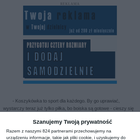
REKLAMA
- Koszykówka to sport dla każdego. By go uprawiać,
wystarczy teraz już tylko piłka, bo boiska są gotowe - cieszy się
burmistrz dzielnicy Grzegorz Kuca. - Ale królować tu będzie nie
Szanujemy Twoją prywatność
tylko basket.
Razem z naszymi 824 partnerami przechowujemy na
urządzeniu informacje, takie jak pliki cookie, i uzyskujemy do
Korty do remontu