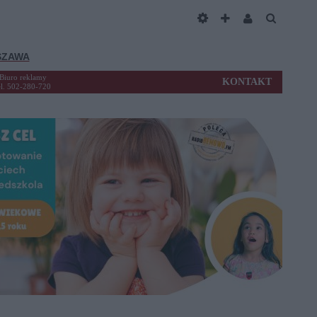
SZAWA
Biuro reklamy
KONTAKT
el. 502-280-720