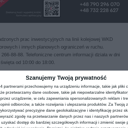
dzonych prac inwestycyjnych na linii kolejowej WKD
torowych i innych planowych ograniczeń w ruchu.
6-88-88. Telefoniczne centrum informacji działa w dni
święta od 10:00 do 18:00.
modernizacji
Szanujemy Twoją prywatność
 partnerami przechowujemy na urządzeniu informacje, takie jak pliki c
alizacją remontów
kże przetwarzamy dane osobowe, takie jak niepowtarzalne identyfikato
erskich
przez urządzenie, w celu zapewniania spersonalizowanych reklam i tre
uchomił
 opinii odbiorców, a także rozwijania i ulepszania produktów.
Za Twoją z
orzystywać precyzyjne dane geolokalizacyjne i identyfikację przez s
k punktów
 wyrazić zgodę na przetwarzanie danych przez nas i naszych partneró
j zadaniem było
uzyskać dostęp do bardziej szczegółowych informacji i zmienić swoje 
WKD montuje nowoczesny
chu pociągów.