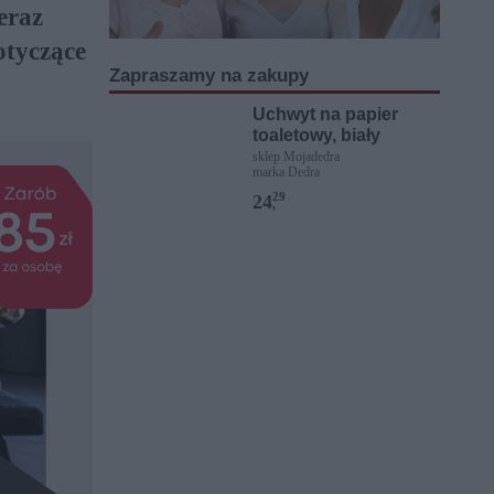
eraz
otyczące
Zapraszamy na zakupy
Uchwyt na papier
toaletowy, biały
sklep Mojadedra
marka Dedra
29
24
,