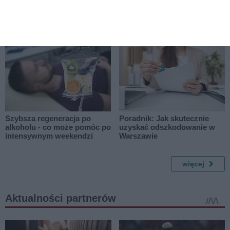
Jak zaplanować
Jak jeść zdrowo przy
przeprowadzkę na Bemowie
intensywnym trybie życia?
- praktyczny poradnik
Szybsza regeneracja po
Poradnik: Jak skutecznie
alkoholu - co może pomóc po
uzyskać odszkodowanie w
intensywnym weekendzi
Warszawie
więcej