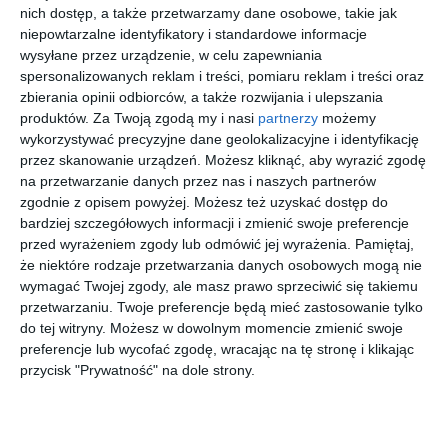
nich dostęp, a także przetwarzamy dane osobowe, takie jak
że ul. Ordona zostanie przebudowana na brukowanym odcinku
niepowtarzalne identyfikatory i standardowe informacje
między ul. Stańczyka a budynkiem o numerze 5B. Dziś ta
wysyłane przez urządzenie, w celu zapewniania
przestrzeń jest całkowicie zdegradowana i pozbawiona
spersonalizowanych reklam i treści, pomiaru reklam i treści oraz
jakiejkolwiek organizacji. Zabytkowy bruk, zgodnie z ustaleniami
zbierania opinii odbiorców, a także rozwijania i ulepszania
z konserwatorem, zostanie zabezpieczony i przykryty asfaltem.
produktów.
Za Twoją zgodą my i nasi
partnerzy
możemy
wykorzystywać precyzyjne dane geolokalizacyjne i identyfikację
Dzięki temu kierowcy będą poruszać się po równej i cichej
przez skanowanie urządzeń. Możesz kliknąć, aby wyrazić zgodę
nawierzchni. Zabytkowa nawierzchnia będzie jednak widoczna na
na przetwarzanie danych przez nas i naszych partnerów
pasach postojowych - wcześniej zostanie jednak naprawiona.
zgodnie z opisem powyżej. Możesz też uzyskać dostęp do
bardziej szczegółowych informacji i zmienić swoje preferencje
przed wyrażeniem zgody lub odmówić jej wyrażenia.
Pamiętaj,
Kup bilet
że niektóre rodzaje przetwarzania danych osobowych mogą nie
wymagać Twojej zgody, ale masz prawo sprzeciwić się takiemu
przetwarzaniu. Twoje preferencje będą mieć zastosowanie tylko
do tej witryny. Możesz w dowolnym momencie zmienić swoje
preferencje lub wycofać zgodę, wracając na tę stronę i klikając
przycisk "Prywatność" na dole strony.
4 października 2026
12 października 202
27 października 202
21 listopada 2026
Chińskie
Michał
Jarek
Anna
6
6
Pomarańc
Wiśniews
Żyliński
Sroka-
ze
ki
Stand-up
Hryń
Akustycz