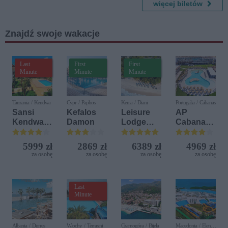
więcej biletów
Znajdź swoje wakacje
Last
First
First
Minute
Minute
Minute
Tanzania / Kendwa
Cypr / Paphos
Kenia / Diani
Portugalia / Cabanas
Sansi
Kefalos
Leisure
AP
Kendwa
Damon
Lodge
Cabanas
Beach
Beach &
Beach &
Resort
Golf
Nature
5999 zł
2869 zł
6389 zł
4969 zł
Resort by
za osobę
za osobę
za osobę
za osobę
Diamonds
Last
Minute
Albania / Durres
Włochy / Terrasini
Czarnogóra / Bijela
Macedonia / Elen