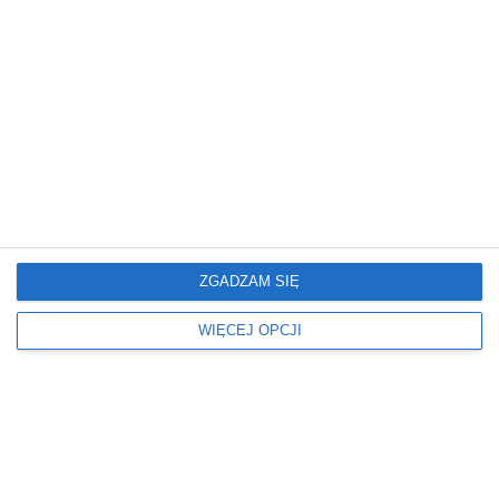
ERECEPTAONLINE24.PL
REKLAMA
ZGADZAM SIĘ
WIĘCEJ OPCJI
REKLAMA