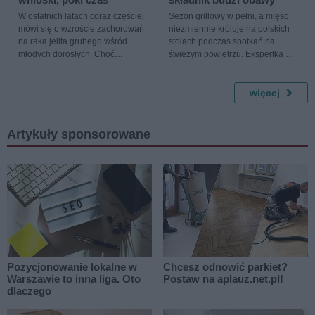
obsadzie - czytamy w Onecie.
grubą kreską. Tak po żołniersku,
W ostatnich latach coraz częściej
Sezon grillowy w pełni, a mięso
po prostu zostawić. I nie babrać
mówi się o wzroście zachorowań
niezmiennie króluje na polskich
się w tym już, bo blizna musi się
na raka jelita grubego wśród
stołach podczas spotkań na
zagoić, ta rana musi się zagoić" -
młodych dorosłych. Choć
świeżym powietrzu. Ekspertka ds.
przypomina jej słowa Onet.
nowotwór ten przez lata był
żywienia mgr Aleksandra Kureń z
kojarzony głównie z osobami
Centrum Respo podkreśla w
starszymi, obecnie coraz częściej
Medonecie, że wybierając
więcej
diagnozuje się go u osób poniżej
gotowe produkty na grilla, warto
50. roku życia. Eksperci
dokładnie czytać etykiety i
podkreślają, że zmiany w stylu
zwracać uwagę na skład. To
Artykuły sponsorowane
życia i diecie mają kluczowe
właśnie od jakości mięsa i
znaczenie dla tego
dodatków zależy, czy grillowane
niepokojącego trendu.
potrawy będą nie tylko smaczne,
ale i bezpieczne dla zdrowia.
Pozycjonowanie lokalne w
Chcesz odnowić parkiet?
Warszawie to inna liga. Oto
Postaw na aplauz.net.pl!
dlaczego