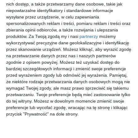
nich dostęp, a także przetwarzamy dane osobowe, takie jak
Nie milkną echa dyskusji dotyczącej przyszłości portu
niepowtarzalne identyfikatory i standardowe informacje
wysyłane przez urządzenie, w celu zapewniania
żerańskiego oraz działających od lat przy ul. Modlińskiej 16
spersonalizowanych reklam i treści, pomiaru reklam i treści oraz
klubów wioślarskich i kajakowych. Plany związane z budową
zbierania opinii odbiorców, a także rozwijania i ulepszania
Warszawskiego Centrum Sportów Wodnych budzą coraz
produktów.
Za Twoją zgodą my i nasi
partnerzy
możemy
większe emocje w środowisku sportowym.
wykorzystywać precyzyjne dane geolokalizacyjne i identyfikację
przez skanowanie urządzeń. Możesz kliknąć, aby wyrazić zgodę
Trakt Nadwiślański wykreślony z
na przetwarzanie danych przez nas i naszych partnerów
planów. Miasto nie widzi potrzeby
zgodnie z opisem powyżej. Możesz też uzyskać dostęp do
Budowa Traktu Nadwiślańskiego od lat była
bardziej szczegółowych informacji i zmienić swoje preferencje
wskazywana jako jedno z kluczowych
przed wyrażeniem zgody lub odmówić jej wyrażenia.
Pamiętaj,
rozwiązań dla odciążenia zakorkowanej
że niektóre rodzaje przetwarzania danych osobowych mogą nie
północnej części prawobrzeżnej Warszawy.
Najnowsze informacje z ratusza wskazują
wymagać Twojej zgody, ale masz prawo sprzeciwić się takiemu
jednak, że inwestycja może nigdy nie
przetwarzaniu. Twoje preferencje będą mieć zastosowanie tylko
powstać.
do tej witryny. Możesz w dowolnym momencie zmienić swoje
preferencje lub wycofać zgodę, wracając na tę stronę i klikając
Portal TuStolica.pl pisał o tej inwestycji już wiele lat temu. Na
przycisk "Prywatność" na dole strony.
początku 2017 roku miejscy radni z Komisji Sportu, Rekreacji i
Turystyki oficjalnie poparli powstanie Warszawskiego Centrum
Sportów Wodnych w porcie żerańskim. Od tego czasu projekt nie