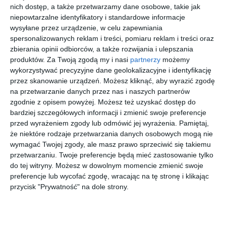
nich dostęp, a także przetwarzamy dane osobowe, takie jak
Poszukiwany trafił do zakładu karnego
niepowtarzalne identyfikatory i standardowe informacje
wysyłane przez urządzenie, w celu zapewniania
Po potwierdzeniu miejsca pobytu policjanci zorganizowali
spersonalizowanych reklam i treści, pomiaru reklam i treści oraz
działania i zatrzymali mężczyznę na terenie warszawskiej Woli.
zbierania opinii odbiorców, a także rozwijania i ulepszania
Po sporządzeniu wymaganej dokumentacji został doprowadzony
produktów.
Za Twoją zgodą my i nasi
partnerzy
możemy
do zakładu karnego, gdzie odbędzie orzeczoną przez sąd karę.
wykorzystywać precyzyjne dane geolokalizacyjne i identyfikację
przez skanowanie urządzeń. Możesz kliknąć, aby wyrazić zgodę
na przetwarzanie danych przez nas i naszych partnerów
Red
zgodnie z opisem powyżej. Możesz też uzyskać dostęp do
.
bardziej szczegółowych informacji i zmienić swoje preferencje
przed wyrażeniem zgody lub odmówić jej wyrażenia.
Pamiętaj,
podziel się
tweetnij
kanał RSS
wyślij link
że niektóre rodzaje przetwarzania danych osobowych mogą nie
wymagać Twojej zgody, ale masz prawo sprzeciwić się takiemu
Dziękujemy, że czytasz nasze artykuły. Chcesz na bieżąco
przetwarzaniu. Twoje preferencje będą mieć zastosowanie tylko
śledzić ważne sprawy w Twojej dzielnicy i w Warszawie?
do tej witryny. Możesz w dowolnym momencie zmienić swoje
preferencje lub wycofać zgodę, wracając na tę stronę i klikając
Zapisz się do naszego newslettera
przycisk "Prywatność" na dole strony.
skonfiguruj
Obserwuj nas na Google News