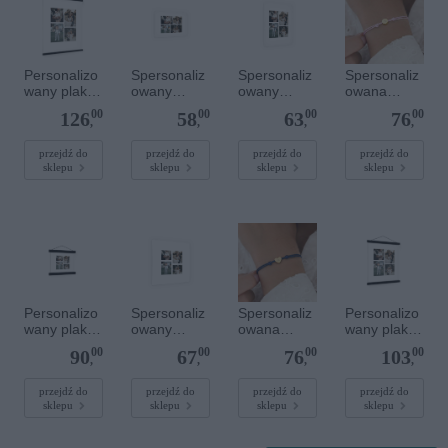
Personalizo
Spersonaliz
Spersonaliz
Spersonaliz
wany plakat
owany
owany
owana
z
plakat - 30 x
plakat - 30 x
bransoletka
00
00
00
00
126
58
63
76
lakierowany
20 cm
40 cm
sznurkowa -
,
,
,
,
m
Różowa -
magnetyczn
Złote kółko
przejdź do
przejdź do
przejdź do
przejdź do
sklepu
sklepu
sklepu
sklepu
ym
wieszaczkie
m 50 x 70
cm
Personalizo
Spersonaliz
Spersonaliz
Personalizo
wany plakat
owany
owana
wany plakat
z
plakat - 40 x
bransoletka
z
00
00
00
00
90
67
76
103
lakierowany
40 cm
sznurkowa -
lakierowany
,
,
,
,
m
Niebieska -
m
magnetyczn
Złote serce
magnetyczn
przejdź do
przejdź do
przejdź do
przejdź do
sklepu
sklepu
sklepu
sklepu
ym
ym
wieszaczkie
wieszaczkie
m 20 x 20
m 30 x 40