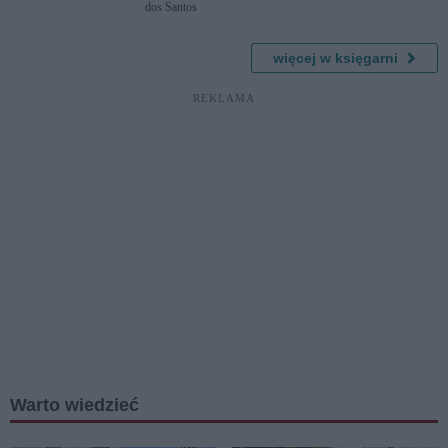
dos Santos
Poradnik
łowczyni
potworów.
więcej w księgarni
Tom 3
REKLAMA
Warto wiedzieć