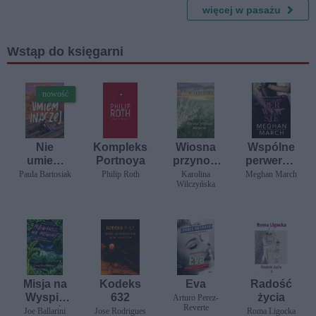
cm
cm
więcej w pasażu
Wstąp do księgarni
nowość
Nie
Kompleks
Wiosna
Wspólne
umiem
Portnoya
przynosi
perwersje
inaczej
ukojenie
(Kasa i
Paula Bartosiak
Philip Roth
Karolina
Meghan March
Wilczyńska
perwersje
#3)
Misja na
Kodeks
Eva
Radość
Wyspie
632
życia
Arturo Perez-
Reverte
Potworów.
Joe Ballarini
Jose Rodrigues
Roma Ligocka