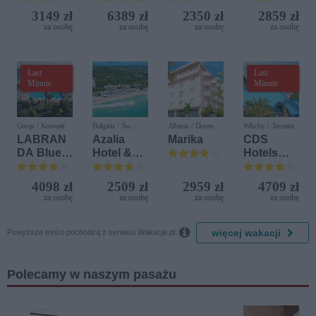
Iberostar
Golf
3149 zł
6389 zł
2350 zł
2859 zł
Bijela
Resort by
za osobę
za osobę
za osobę
za osobę
Delfin)
Diamonds
Last
Last
Minute
Minute
Grecja / Kremasti
Bułgaria / Św.
Albania / Durres
Włochy / Terrasini
Konstantyn i Elena
LABRAN
Azalia
Marika
CDS
DA Blue
Hotel &
Hotels
Bay
Spa
Terrasini
Resort
(ex. Citta
4098 zł
2509 zł
2959 zł
4709 zł
del Mare)
za osobę
za osobę
za osobę
za osobę

więcej wakacji
Powyższe treści pochodzą z serwisu Wakacje.pl.
Polecamy w naszym pasażu