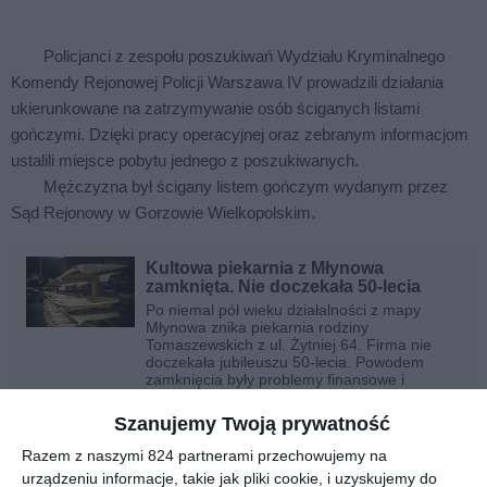
Policjanci z zespołu poszukiwań Wydziału Kryminalnego
Komendy Rejonowej Policji Warszawa IV prowadzili działania
ukierunkowane na zatrzymywanie osób ściganych listami
gończymi. Dzięki pracy operacyjnej oraz zebranym informacjom
ustalili miejsce pobytu jednego z poszukiwanych.
Mężczyzna był ścigany listem gończym wydanym przez
Sąd Rejonowy w Gorzowie Wielkopolskim.
Kultowa piekarnia z Młynowa
zamknięta. Nie doczekała 50-lecia
Po niemal pół wieku działalności z mapy
Młynowa znika piekarnia rodziny
Tomaszewskich z ul. Żytniej 64. Firma nie
doczekała jubileuszu 50-lecia. Powodem
zamknięcia były problemy finansowe i
rosnąca konkurencja.
Szanujemy Twoją prywatność
Poszukiwano go w celu doprowadzenia do odbycia kary trzech
Razem z naszymi 824 partnerami przechowujemy na
miesięcy pozbawienia wolności za przestępstwo oszustwa.
urządzeniu informacje, takie jak pliki cookie, i uzyskujemy do