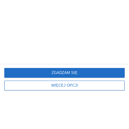
REKLAMA
ZGADZAM SIĘ
WIĘCEJ OPCJI
Najnowsze informacje w Pulsie Warszawy
Remont S8 postępuje. Nowa
nawierzchnia już gotowa na kolejnym
odcinku
wczoraj › drogi