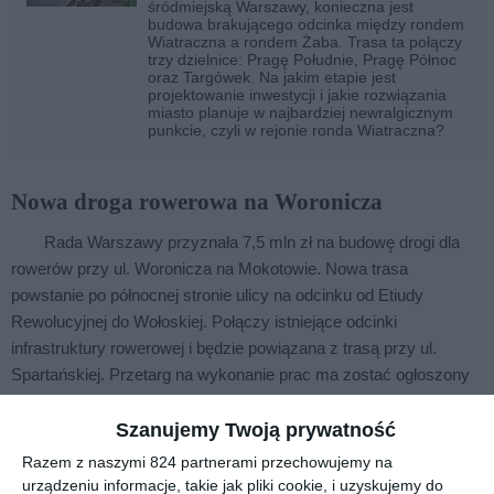
śródmiejską Warszawy, konieczna jest
budowa brakującego odcinka między rondem
Wiatraczna a rondem Żaba. Trasa ta połączy
trzy dzielnice: Pragę Południe, Pragę Północ
oraz Targówek. Na jakim etapie jest
projektowanie inwestycji i jakie rozwiązania
miasto planuje w najbardziej newralgicznym
punkcie, czyli w rejonie ronda Wiatraczna?
Nowa droga rowerowa na Woronicza
Rada Warszawy przyznała 7,5 mln zł na budowę drogi dla
rowerów przy ul. Woronicza na Mokotowie. Nowa trasa
powstanie po północnej stronie ulicy na odcinku od Etiudy
Rewolucyjnej do Wołoskiej. Połączy istniejące odcinki
infrastruktury rowerowej i będzie powiązana z trasą przy ul.
Spartańskiej. Przetarg na wykonanie prac ma zostać ogłoszony
w czerwcu, a zakończenie inwestycji planowane jest na przyszły
rok.
Szanujemy Twoją prywatność
Razem z naszymi 824 partnerami przechowujemy na
urządzeniu informacje, takie jak pliki cookie, i uzyskujemy do