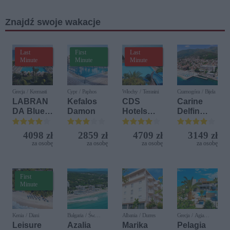
Koncert
Wiedeński
Znajdź swoje wakacje
Last
First
Last
Minute
Minute
Minute
Grecja / Kremasti
Cypr / Paphos
Włochy / Terrasini
Czarnogóra / Bijela
LABRAN
Kefalos
CDS
Carine
DA Blue
Damon
Hotels
Delfin
Bay
Terrasini
Bijela (ex.
Resort
(ex. Citta
Iberostar
4098 zł
2859 zł
4709 zł
3149 zł
del Mare)
Bijela
za osobę
za osobę
za osobę
za osobę
Delfin)
First
Minute
Kenia / Diani
Bułgaria / Św.
Albania / Durres
Grecja / Agia
Konstantyn i Elena
Pelagia
Leisure
Azalia
Marika
Pelagia