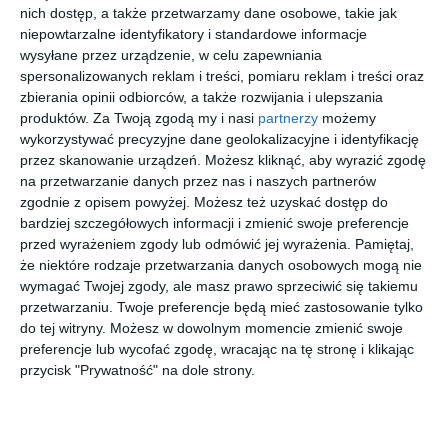
nich dostęp, a także przetwarzamy dane osobowe, takie jak
Wstąp do księgarni
niepowtarzalne identyfikatory i standardowe informacje
wysyłane przez urządzenie, w celu zapewniania
spersonalizowanych reklam i treści, pomiaru reklam i treści oraz
zbierania opinii odbiorców, a także rozwijania i ulepszania
produktów.
Za Twoją zgodą my i nasi
partnerzy
możemy
wykorzystywać precyzyjne dane geolokalizacyjne i identyfikację
[ audiobook ]
[ książka ]
[ e-book ]
[ komiks ]
Niepołomi
Operacja
Świat
117-
przez skanowanie urządzeń. Możesz kliknąć, aby wyrazić zgodę
ce.
Podmuch
według
piętrowy
na przetwarzanie danych przez nas i naszych partnerów
Zniewolen
Wiatru
Kiepskich
domek na
Edyta Swiętek
Jorn Lier Horst
Jakub Jabłonka,
Andy Griffiths,
zgodnie z opisem powyżej. Możesz też uzyskać dostęp do
Paweł Łęczuk
Terry Denton
i
.
drzewie
bardziej szczegółowych informacji i zmienić swoje preferencje
Zwariowa
przed wyrażeniem zgody lub odmówić jej wyrażenia.
Pamiętaj,
na
więcej w księgarni
że niektóre rodzaje przetwarzania danych osobowych mogą nie
historia
wymagać Twojej zgody, ale masz prawo sprzeciwić się takiemu
kultowego
przetwarzaniu. Twoje preferencje będą mieć zastosowanie tylko
serialu
do tej witryny. Możesz w dowolnym momencie zmienić swoje
Zmiany na Żeromskiego i kolejne inwestycje
Polsatu
preferencje lub wycofać zgodę, wracając na tę stronę i klikając
Miasto rozpoczyna także przygotowania do kompleksowej
przycisk "Prywatność" na dole strony.
przebudowy ul. Żeromskiego na Bielanach. Projekt obejmie
odcinek od al. Reymonta do ronda przy ul. Sacharowa.
W planach jest również budowa infrastruktury rowerowej na