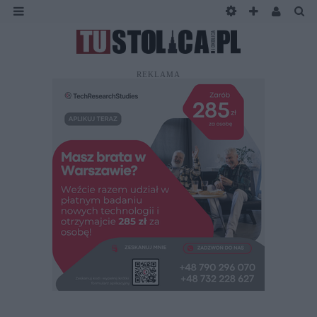
REKLAMA