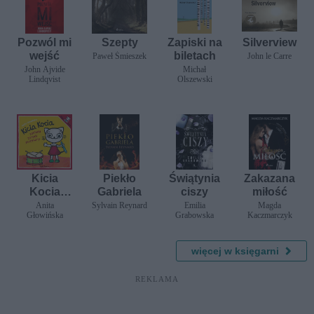
Pozwól mi
Szepty
Zapiski na
Silverview
wejść
biletach
Paweł Śmieszek
John le Carre
John Ajvide
Michał
Lindqvist
Olszewski
Kicia
Piekło
Świątynia
Zakazana
Kocia
Gabriela
ciszy
miłość
zakłada
Anita
Sylvain Reynard
Emilia
Magda
Głowińska
Grabowska
Kaczmarczyk
zespół
muzyczny
2019
więcej w księgarni
REKLAMA