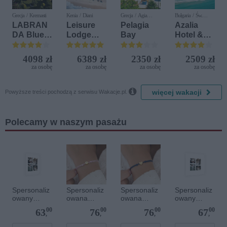
Grecja / Kremasti
Kenia / Diani
Grecja / Agia
Bułgaria / Św.
Pelagia
Konstantyn i Elena
LABRAN
Leisure
Pelagia
Azalia
DA Blue
Lodge
Bay
Hotel &
Bay
Beach &
Spa
Resort
Golf
4098 zł
6389 zł
2350 zł
2509 zł
Resort by
za osobę
za osobę
za osobę
za osobę
Diamonds

więcej wakacji
Powyższe treści pochodzą z serwisu Wakacje.pl.
Polecamy w naszym pasażu
Spersonaliz
Spersonaliz
Spersonaliz
Spersonaliz
owany
owana
owana
owany
plakat - 30 x
bransoletka
bransoletka
plakat - 40 x
00
00
00
00
63
76
76
67
40 cm
sznurkowa -
sznurkowa -
40 cm
,
,
,
,
Różowa -
Niebieska -