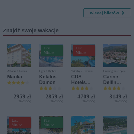
Floyd
Kobiet -
Tribute
Koncert
Band
więcej biletów
Znajdź swoje wakacje
First
Last
Minute
Minute
Albania / Durres
Cypr / Paphos
Włochy / Terrasini
Czarnogóra / Bijela
Marika
Kefalos
CDS
Carine
Damon
Hotels
Delfin
Terrasini
Bijela (ex.
(ex. Citta
Iberostar
2959 zł
2859 zł
4709 zł
3149 zł
del Mare)
Bijela
za osobę
za osobę
za osobę
za osobę
Delfin)
Last
First
Minute
Minute