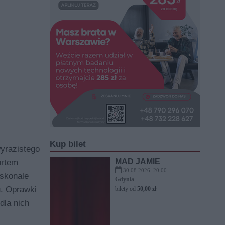
Kup bilet
yrazistego
MAD JAMIE
ortem
30.08.2026, 20:00
oskonale
Gdynia
u. Oprawki
bilety od
50,00 zł
dla nich