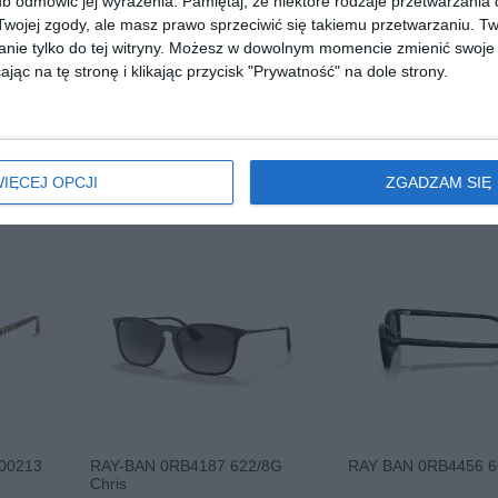
b odmówić jej wyrażenia.
Pamiętaj, że niektóre rodzaje przetwarzani
ojej zgody, ale masz prawo sprzeciwić się takiemu przetwarzaniu. Tw
nie tylko do tej witryny. Możesz w dowolnym momencie zmienić swoje 
jąc na tę stronę i klikając przycisk "Prywatność" na dole strony.
A4198
D BY D DBSM5003 GGG0
OAKLEY Sylas 0OO
944806
00
30
619
209
,
,
przejdź do sklepu
przejdź do skle
IĘCEJ OPCJI
ZGADZAM SIĘ
00213
RAY-BAN 0RB4187 622/8G
RAY BAN 0RB4456 6
Chris