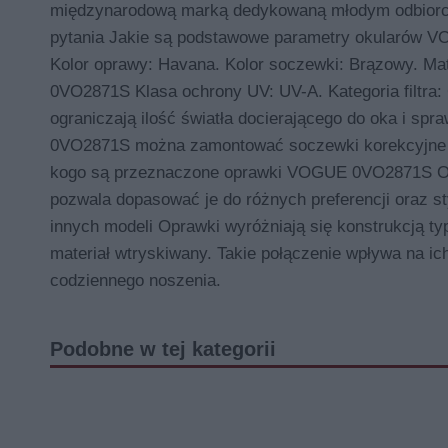
międzynarodową marką dedykowaną młodym odbiorc
pytania Jakie są podstawowe parametry okularów V
Kolor oprawy: Havana. Kolor soczewki: Brązowy. Mat
0VO2871S Klasa ochrony UV: UV-A. Kategoria filtra:
ograniczają ilość światła docierającego do oka i s
0VO2871S można zamontować soczewki korekcyjne 
kogo są przeznaczone oprawki VOGUE 0VO2871S Opraw
pozwala dopasować je do różnych preferencji oraz 
innych modeli Oprawki wyróżniają się konstrukcją t
materiał wtryskiwany. Takie połączenie wpływa na ic
codziennego noszenia.
Podobne w tej kategorii