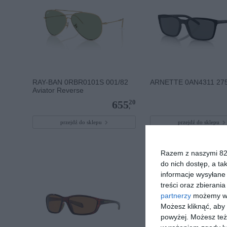
RAY-BAN 0RBR0101S 001/82
ARNETTE 0AN4311 27
Aviator Reverse
20
655
,
przejdź do sklepu
przejdź do sklepu
Razem z naszymi 824
do nich dostęp, a ta
informacje wysyłane 
treści oraz zbierania
partnerzy
możemy wyk
Możesz kliknąć, aby
powyżej. Możesz też 