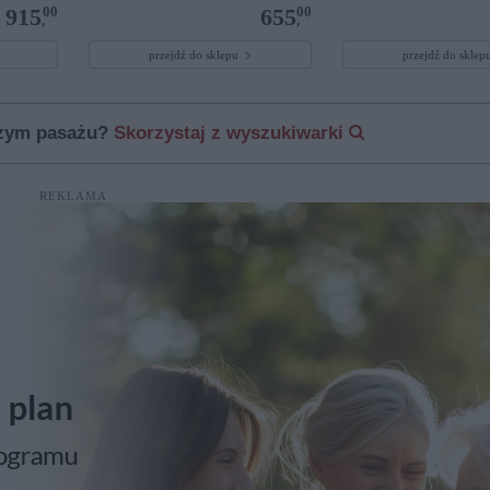
00
00
915
655
,
,
przejdź do sklepu
przejdź do skle
szym pasażu?
Skorzystaj z wyszukiwarki
REKLAMA