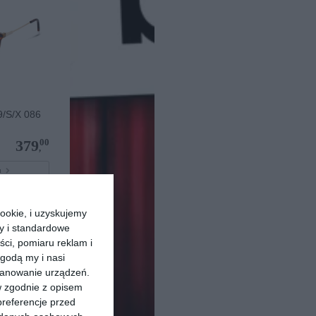
/S/X 086
00
379
,
pu
ookie, i uzyskujemy
ry i standardowe
ści, pomiaru reklam i
godą my i nasi
kanowanie urządzeń.
w zgodnie z opisem
preferencje przed