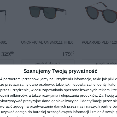
5881
UNOFFICIAL UNSM0111 HHE0
POLAROID PLD 4129
00
40
329
179
,
,
przejdź do sklepu
przejdź do skle
Szanujemy Twoją prywatność
 partnerami przechowujemy na urządzeniu informacje, takie jak pliki c
kże przetwarzamy dane osobowe, takie jak niepowtarzalne identyfikato
przez urządzenie, w celu zapewniania spersonalizowanych reklam i tre
 opinii odbiorców, a także rozwijania i ulepszania produktów.
Za Twoją z
orzystywać precyzyjne dane geolokalizacyjne i identyfikację przez s
 wyrazić zgodę na przetwarzanie danych przez nas i naszych partneró
uzyskać dostęp do bardziej szczegółowych informacji i zmienić swoje 