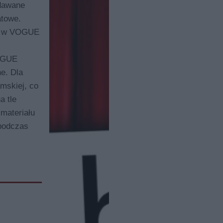
dawane
atowe.
UV w VOGUE
VOGUE
e. Dla
mskiej, co
a tle
materiału
 podczas