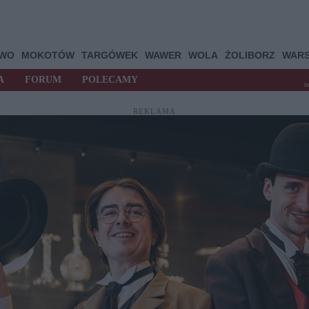
OWO
MOKOTÓW
TARGÓWEK
WAWER
WOLA
ŻOLIBORZ
WAR
A
FORUM
POLECAMY
t
REKLAMA