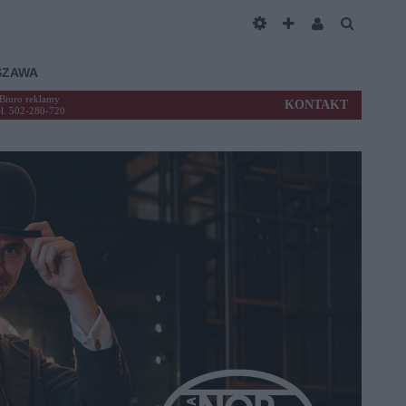
SZAWA
Biuro reklamy
KONTAKT
el. 502-280-720