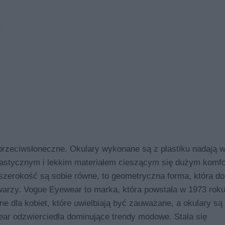
eciwsłoneczne. Okulary wykonane są z plastiku nadają w
lastycznym i lekkim materiałem cieszącym się dużym komf
szerokość są sobie równe, to geometryczna forma, która d
twarzy. Vogue Eyewear to marka, która powstała w 1973 rok
 dla kobiet, które uwielbiają być zauważane, a okulary są 
 odzwierciedla dominujące trendy modowe. Stała się