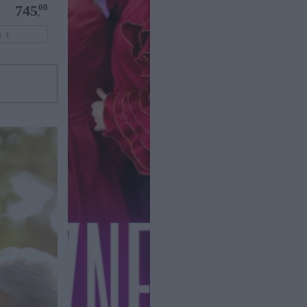
00
745
,
pu