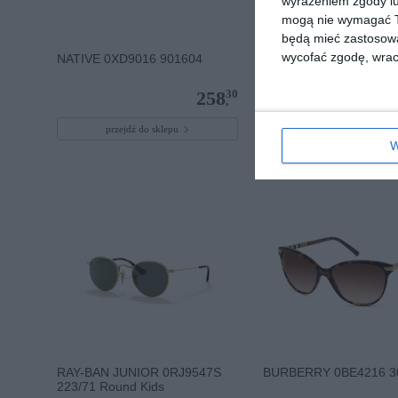
wyrażeniem zgody lu
mogą nie wymagać Tw
będą mieć zastosowa
wycofać zgodę, wraca
NATIVE 0XD9016 901604
EMPORIO ARMANI 0E
50178G
30
258
,
przejdź do sklepu
przejdź do sklepu
W
RAY-BAN JUNIOR 0RJ9547S
BURBERRY 0BE4216 3
223/71 Round Kids