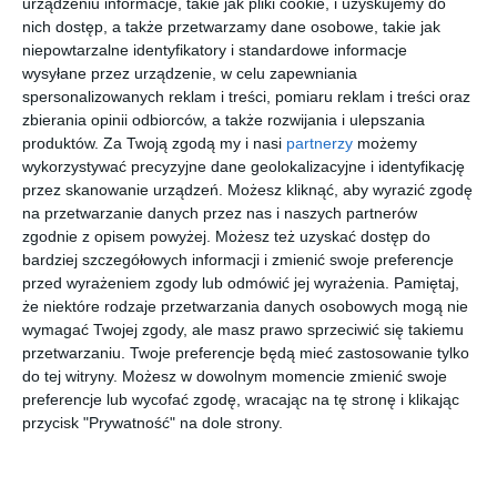
urządzeniu informacje, takie jak pliki cookie, i uzyskujemy do
nich dostęp, a także przetwarzamy dane osobowe, takie jak
niepowtarzalne identyfikatory i standardowe informacje
FENDI
BURBERRY
UNOFFICIA
DOLCE &
FE50002I
0BE2410
L 0UO2182
GABBANA
wysyłane przez urządzenie, w celu zapewniania
54052
4122
003
0DG3429
spersonalizowanych reklam i treści, pomiaru reklam i treści oraz
00
00
30
00
932
999
279
1.069
502
,
,
,
,
zbierania opinii odbiorców, a także rozwijania i ulepszania
przejdź do
przejdź do
przejdź do
przejdź do
produktów.
Za Twoją zgodą my i nasi
partnerzy
możemy
sklepu
sklepu
sklepu
sklepu
wykorzystywać precyzyjne dane geolokalizacyjne i identyfikację
przez skanowanie urządzeń. Możesz kliknąć, aby wyrazić zgodę
na przetwarzanie danych przez nas i naszych partnerów
zgodnie z opisem powyżej. Możesz też uzyskać dostęp do
bardziej szczegółowych informacji i zmienić swoje preferencje
przed wyrażeniem zgody lub odmówić jej wyrażenia.
Pamiętaj,
że niektóre rodzaje przetwarzania danych osobowych mogą nie
NIKE NIKE
UNOFFICIA
MAX MARA
RAY BAN
wymagać Twojej zgody, ale masz prawo sprzeciwić się takiemu
5038 6
L 0UJ3011
MM5185
0RX5442D
002
001
2012
przetwarzaniu. Twoje preferencje będą mieć zastosowanie tylko
00
30
30
00
515
139
790
556
,
,
,
,
do tej witryny. Możesz w dowolnym momencie zmienić swoje
preferencje lub wycofać zgodę, wracając na tę stronę i klikając
przejdź do
przejdź do
przejdź do
przejdź do
sklepu
sklepu
sklepu
sklepu
przycisk "Prywatność" na dole strony.