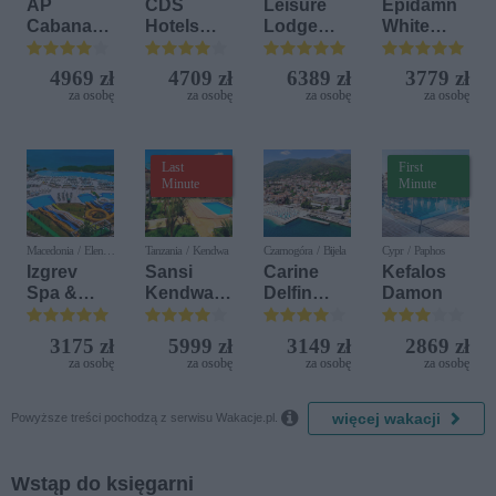
AP
CDS
Leisure
Epidamn
Cabanas
Hotels
Lodge
White
Beach &
Terrasini
Beach &
Sensation
Nature
(ex. Citta
Golf
4969 zł
4709 zł
6389 zł
3779 zł
del Mare)
Resort by
za osobę
za osobę
za osobę
za osobę
Diamonds
Last
First
Minute
Minute
Macedonia / Elen
Tanzania / Kendwa
Czarnogóra / Bijela
Cypr / Paphos
Kamen
Izgrev
Sansi
Carine
Kefalos
Spa &
Kendwa
Delfin
Damon
Aquapark
Beach
Bijela (ex.
Resort
Iberostar
3175 zł
5999 zł
3149 zł
2869 zł
Bijela
za osobę
za osobę
za osobę
za osobę
Delfin)

więcej wakacji
Powyższe treści pochodzą z serwisu Wakacje.pl.
Wstąp do księgarni