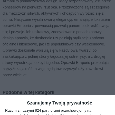
Armani to ponadczasowy design, który rozpoznawany jest przez
koneserów na pierwszy rzut oka. Przeznaczone są szczególnie
dla mężczyzn silnych, aktywnych i chcących wyróżnić się z
tłumu. Nasycone wyrafinowaną elegancją, emanujące luksusem
oprawki Emporio z pewnością pozwolą panom podkreślić swoją
siłę i pozycję. Ich unikatowy, zdecydowanie ponadczasowy
design sprawia, że doskonale uzupełniają stylizacje zarówno
oficjalne i biznesowe, jak i te popołudniowe czy weekendowe.
Oprawki doskonale wpisują się w każdy owal twarzy, bo
zaskakująco z jednej strony łagodzą jej ostre rysy, a z drugiej
strony wyostrzają te zbyt łagodne. Oprawki Emporio prezentują
najwyższą jakość, a więc będą towarzyszyć użytkownikowi
przez wiele lat.
Podobne w tej kategorii
Szanujemy Twoją prywatność
Razem z naszymi 824 partnerami przechowujemy na