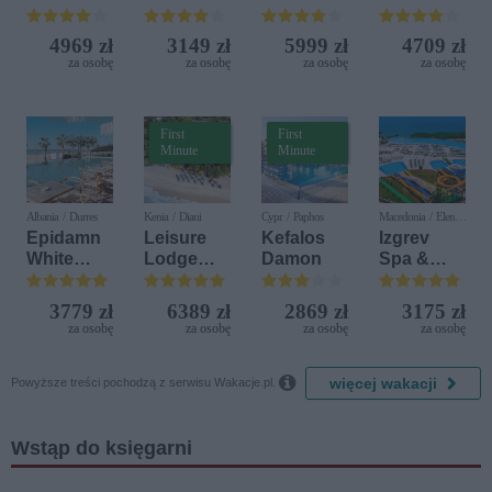
Beach &
Bijela (ex.
Beach
Terrasini
Nature
Iberostar
Resort
(ex. Citta
4969 zł
3149 zł
5999 zł
4709 zł
Bijela
del Mare)
za osobę
za osobę
za osobę
za osobę
Delfin)
First
First
Minute
Minute
Albania / Durres
Kenia / Diani
Cypr / Paphos
Macedonia / Elen
Kamen
Epidamn
Leisure
Kefalos
Izgrev
White
Lodge
Damon
Spa &
Sensation
Beach &
Aquapark
Golf
3779 zł
6389 zł
2869 zł
3175 zł
Resort by
za osobę
za osobę
za osobę
za osobę
Diamonds

więcej wakacji
Powyższe treści pochodzą z serwisu Wakacje.pl.
Wstąp do księgarni