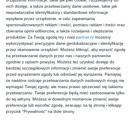
urządzeniu informacje, takie jak pliki cookie, i uzyskujemy do
ARMANI
0VE1314D
LAUREN
A57V
nich dostęp, a także przetwarzamy dane osobowe, takie jak
0EA1175
1412
0RL5099
5AK1O1
30
50
20
00
454
885
639
1.279
niepowtarzalne identyfikatory i standardowe informacje
3015
9395
,
,
,
,
wysyłane przez urządzenie, w celu zapewniania
przejdź do
przejdź do
przejdź do
przejdź do
spersonalizowanych reklam i treści, pomiaru reklam i treści oraz
sklepu
sklepu
sklepu
sklepu
zbierania opinii odbiorców, a także rozwijania i ulepszania
produktów.
Za Twoją zgodą my i nasi
partnerzy
możemy
wykorzystywać precyzyjne dane geolokalizacyjne i identyfikację
przez skanowanie urządzeń. Możesz kliknąć, aby wyrazić zgodę
na przetwarzanie danych przez nas i naszych partnerów
zgodnie z opisem powyżej. Możesz też uzyskać dostęp do
bardziej szczegółowych informacji i zmienić swoje preferencje
PRADA 0PR
COACH
RAY-BAN
UNOFFICIA
20ZV
0HC5111
0RX5422
L
przed wyrażeniem zgody lub odmówić jej wyrażenia.
Pamiętaj,
14L1O1
9346
5082 CORE
UNOM0325
że niektóre rodzaje przetwarzania danych osobowych mogą nie
00
20
00
00
1.459
591
556
399
LL00
,
,
,
,
wymagać Twojej zgody, ale masz prawo sprzeciwić się takiemu
przetwarzaniu. Twoje preferencje będą mieć zastosowanie tylko
przejdź do
przejdź do
przejdź do
przejdź do
sklepu
sklepu
sklepu
sklepu
do tej witryny. Możesz w dowolnym momencie zmienić swoje
preferencje lub wycofać zgodę, wracając na tę stronę i klikając
przycisk "Prywatność" na dole strony.