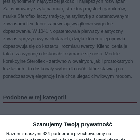
jest synonimem najwyższej jakości i najlepszych rozwiązań.
Zainspirowany szytą na miarę strukturą męskich garniturów,
marka Sferoflex łączy tradycyjną stylistykę z opatentowanymi
zawiasami flex, które zapewniają wyjątkowo wygodne
dopasowanie. W 1941 r. opatentowała pierwszy elastyczny
zawias sprężynowy w okularach, dzięki któremu jej oprawki
dopasowują się do kształtu i rozmiaru twarzy. Klienci cenią je
także za wygodę i doskonałe trzymanie się nosa. Modele
korekcyjne Sferoflex - zarówno w owalnych, jak i prostokątnych
kształtach - to doskonały wybór dla osób, które stawiają na
ponadczasową elegancję i nie chcą ulegać chwilowym modom.
Podobne w tej kategorii
Szanujemy Twoją prywatność
Razem z naszymi 824 partnerami przechowujemy na
EMPORIO
VERSACE
RALPH
PRADA 0PR