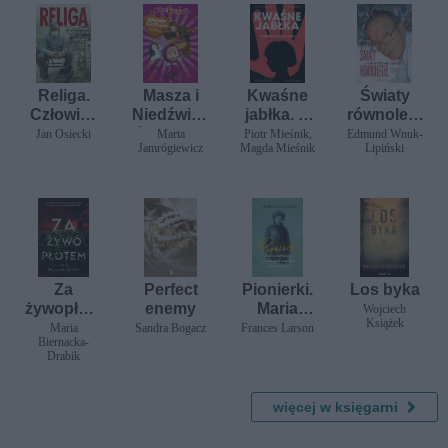
Religa.
Masza i
Kwaśne
Światy
Człowiek
Niedźwied
jabłka. O
równoległ
z sercem
ź. Wesołe
przemocy
e.
Jan Osiecki
Marta
Piotr Mieśnik,
Edmund Wnuk-
Jamrógiewicz
Magda Mieśnik
Lipiński
w dłoni
zadania z
wobec
Autobiogr
naklejkam
dzieci
afia
i
subiektyw
na w
sensie
ścisłym
Za
Perfect
Pionierki.
Los byka
żywopłote
enemy
Maria
Wojciech
Książek
m
Czaplicka
Maria
Sandra Bogacz
Frances Larson
Biernacka-
i nieznane
Drabik
bohaterki
antropolo
gii
więcej w księgarni