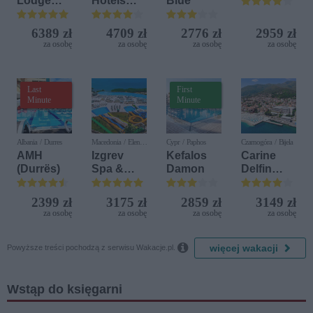
Lodge
Hotels
Blue
Beach &
Terrasini
Golf
(ex. Citta
6389 zł
4709 zł
2776 zł
2959 zł
Resort by
del Mare)
za osobę
za osobę
za osobę
za osobę
Diamonds
Last
First
Minute
Minute
Albania / Durres
Macedonia / Elen
Cypr / Paphos
Czarnogóra / Bijela
Kamen
AMH
Izgrev
Kefalos
Carine
(Durrës)
Spa &
Damon
Delfin
Aquapark
Bijela (ex.
Iberostar
2399 zł
3175 zł
2859 zł
3149 zł
Bijela
za osobę
za osobę
za osobę
za osobę
Delfin)

więcej wakacji
Powyższe treści pochodzą z serwisu Wakacje.pl.
Wstąp do księgarni