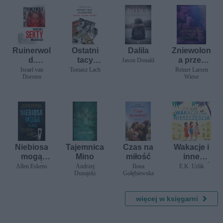
Ruinerwol
Ostatni
Dalila
Zniewolon
d.
tacy
a przez
Jason Donald
Uciekłem
przyjaciel
mojego
Israel van
Tomasz Lach
Reiner Larsen
Dorsten
Wiese
z sekty
e.
pana -
mojego
Komeda.
opowiada
ojca
Hłasko.
nie
Niziński
erotyczne
Niebiosa
Tajemnica
Czas na
Wakacje i
mogą
Mino
miłość
inne
runąć
nieszczęś
Allen Eskens
Andrzej
Ilona
E.K. Urlik
Dunajski
Gołębiewska
cia
więcej w księgarni