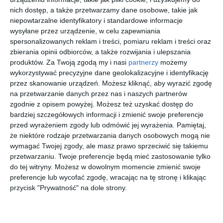
nich dostęp, a także przetwarzamy dane osobowe, takie jak
niepowtarzalne identyfikatory i standardowe informacje
wysyłane przez urządzenie, w celu zapewniania
spersonalizowanych reklam i treści, pomiaru reklam i treści oraz
BROOKS
UNOFFICIA
UNOFFICIA
COACH
zbierania opinii odbiorców, a także rozwijania i ulepszania
BROTHERS
L
L 0UJ3006
0HC6278U
produktów.
Za Twoją zgodą my i nasi
partnerzy
możemy
0BB2078U
UNOM0182
001
5111
00
30
30
20
420
279
139
535
6174
GH00
,
,
,
,
wykorzystywać precyzyjne dane geolokalizacyjne i identyfikację
przez skanowanie urządzeń. Możesz kliknąć, aby wyrazić zgodę
przejdź do
przejdź do
przejdź do
przejdź do
sklepu
sklepu
sklepu
sklepu
na przetwarzanie danych przez nas i naszych partnerów
zgodnie z opisem powyżej. Możesz też uzyskać dostęp do
bardziej szczegółowych informacji i zmienić swoje preferencje
przed wyrażeniem zgody lub odmówić jej wyrażenia.
Pamiętaj,
że niektóre rodzaje przetwarzania danych osobowych mogą nie
wymagać Twojej zgody, ale masz prawo sprzeciwić się takiemu
przetwarzaniu. Twoje preferencje będą mieć zastosowanie tylko
RAY-BAN
VERSACE
RALPH
FURLA
do tej witryny. Możesz w dowolnym momencie zmienić swoje
0RX5154
0VE3320U
LAUREN
VFU129
preferencje lub wycofać zgodę, wracając na tę stronę i klikając
2001 ICON
GB1
0RL6222
0700
20
20
00
00
559
823
1.039
729
przycisk "Prywatność" na dole strony.
5855
,
,
,
,
przejdź do
przejdź do
przejdź do
przejdź do
sklepu
sklepu
sklepu
sklepu