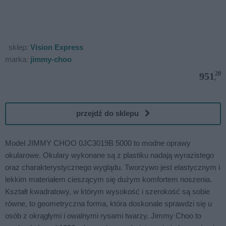
sklep:
Vision Express
marka:
jimmy-choo
20
951
,
przejdź do sklepu
Model JIMMY CHOO 0JC3019B 5000 to modne oprawy
okularowe. Okulary wykonane są z plastiku nadają wyrazistego
oraz charakterystycznego wyglądu. Tworzywo jest elastycznym i
lekkim materiałem cieszącym się dużym komfortem noszenia.
Kształt kwadratowy, w którym wysokość i szerokość są sobie
równe, to geometryczna forma, która doskonale sprawdzi się u
osób z okrągłymi i owalnymi rysami twarzy. Jimmy Choo to