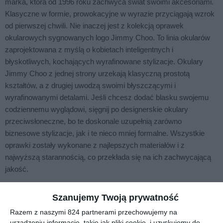
marka, która od 1996 roku zachwyca świat swoimi akcesoriami.
Klasyczne w formie, prowokacyjne w wyrazie przyciągają wzrok
od pierwszej chwili. Nie inaczej jest z kolekcją oprawek
okularowych sygnowanych logo Jimmy Choo. To linia okularów
zaprojektowana z myślą o kobietach inteligentnych i
błyskotliwych, kochających wyrafinowane stylizacje. Okulary
Jimmy Choo z jednej strony urzekają klasyczną prostotą
kształtów, a z drugiej uwodzą swoimi błyszczącymi i
wyrafinowanymi detalami. Jeśli chcesz dodać blasku swojemu
codziennemu wyglądowi, sięgnij po designerskie okulary
przeciwsłoneczne, bo te doskonale uzupełnią zarówno
biznesowe stylizacje, jak i te nieco mniej formalne. Wszystkie
oprawki zostały wykonane z najlepszych materiałów i z
najwyższą starannością, co przekłada się na ich zachwycającą
jakość.
Szanujemy Twoją prywatność
Podobne w tej kategorii
Razem z naszymi 824 partnerami przechowujemy na
urządzeniu informacje, takie jak pliki cookie, i uzyskujemy do