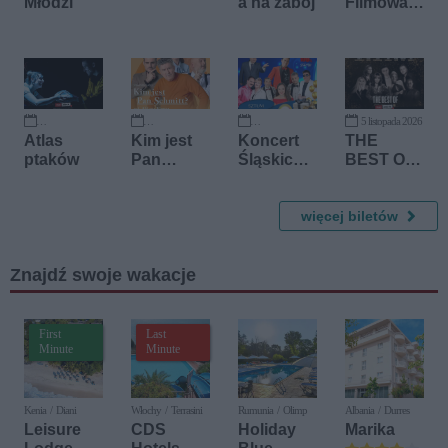
Młodzi
a na zabój
Filmowa
Przy
Świecach
5 listopada 2026
22 września 2026
11 października 2026
17 października 2026
Atlas
Kim jest
Koncert
THE
ptaków
Pan
Śląskich
BEST OF -
Schmitt? -
Gwiazd -
DUETY
to więcej
Szlagiero
WSZECH
niż
wo i z
więcej biletów
CZASÓW
komedia
Humorem
Znajdź swoje wakacje
First
Last
Minute
Minute
Kenia / Diani
Włochy / Terrasini
Rumunia / Olimp
Albania / Durres
Leisure
CDS
Holiday
Marika