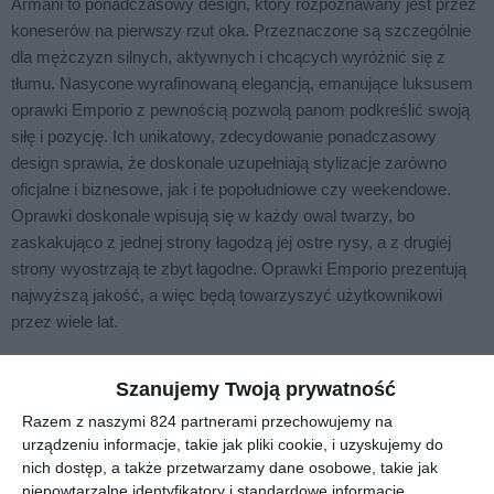
Armani to ponadczasowy design, który rozpoznawany jest przez
koneserów na pierwszy rzut oka. Przeznaczone są szczególnie
dla mężczyzn silnych, aktywnych i chcących wyróżnić się z
tłumu. Nasycone wyrafinowaną elegancją, emanujące luksusem
oprawki Emporio z pewnością pozwolą panom podkreślić swoją
siłę i pozycję. Ich unikatowy, zdecydowanie ponadczasowy
design sprawia, że doskonale uzupełniają stylizacje zarówno
oficjalne i biznesowe, jak i te popołudniowe czy weekendowe.
Oprawki doskonale wpisują się w każdy owal twarzy, bo
zaskakująco z jednej strony łagodzą jej ostre rysy, a z drugiej
strony wyostrzają te zbyt łagodne. Oprawki Emporio prezentują
najwyższą jakość, a więc będą towarzyszyć użytkownikowi
przez wiele lat.
Szanujemy Twoją prywatność
Podobne w tej kategorii
Razem z naszymi 824 partnerami przechowujemy na
urządzeniu informacje, takie jak pliki cookie, i uzyskujemy do
nich dostęp, a także przetwarzamy dane osobowe, takie jak
niepowtarzalne identyfikatory i standardowe informacje