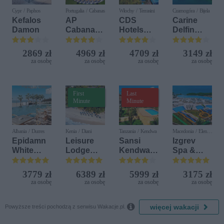
Cypr / Paphos
Portugalia / Cabanas
Włochy / Terrasini
Czarnogóra / Bijela
Kefalos
AP
CDS
Carine
Damon
Cabanas
Hotels
Delfin
Beach &
Terrasini
Bijela (ex.
Nature
(ex. Citta
Iberostar
2869 zł
4969 zł
4709 zł
3149 zł
del Mare)
Bijela
za osobę
za osobę
za osobę
za osobę
Delfin)
First
Last
Minute
Minute
Albania / Durres
Kenia / Diani
Tanzania / Kendwa
Macedonia / Elen
Kamen
Epidamn
Leisure
Sansi
Izgrev
White
Lodge
Kendwa
Spa &
Sensation
Beach &
Beach
Aquapark
Golf
Resort
3779 zł
6389 zł
5999 zł
3175 zł
Resort by
za osobę
za osobę
za osobę
za osobę
Diamonds

więcej wakacji
Powyższe treści pochodzą z serwisu Wakacje.pl.