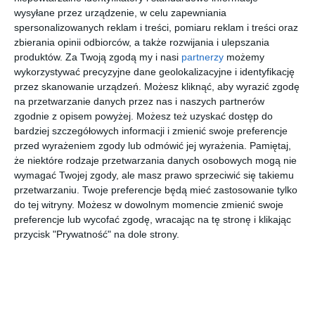
wysyłane przez urządzenie, w celu zapewniania
spersonalizowanych reklam i treści, pomiaru reklam i treści oraz
SAINT
BURBERRY
EMPORIO
SWAROVSK
zbierania opinii odbiorców, a także rozwijania i ulepszania
LAURENT
0BE2431
ARMANI
I 0SK2008
SL 555 OPT
4161
0EA3267U
1029
produktów.
Za Twoją zgodą my i nasi
partnerzy
możemy
00
00
30
00
1.599
780
517
572
003
5017
,
,
,
,
wykorzystywać precyzyjne dane geolokalizacyjne i identyfikację
przez skanowanie urządzeń. Możesz kliknąć, aby wyrazić zgodę
przejdź do
przejdź do
przejdź do
przejdź do
sklepu
sklepu
sklepu
sklepu
na przetwarzanie danych przez nas i naszych partnerów
zgodnie z opisem powyżej. Możesz też uzyskać dostęp do
bardziej szczegółowych informacji i zmienić swoje preferencje
przed wyrażeniem zgody lub odmówić jej wyrażenia.
Pamiętaj,
że niektóre rodzaje przetwarzania danych osobowych mogą nie
wymagać Twojej zgody, ale masz prawo sprzeciwić się takiemu
przetwarzaniu. Twoje preferencje będą mieć zastosowanie tylko
FERRARI
BURBERRY
FERRARI
RAY-BAN
do tej witryny. Możesz w dowolnym momencie zmienić swoje
SCUDERIA
0BE2443
SCUDERIA
0RX4340V
preferencje lub wycofać zgodę, wracając na tę stronę i klikając
0FZ8008U
3001
0FZ7002
2012 ICON
00
20
20
00
639
879
543
556
501
112
,
,
,
,
przycisk "Prywatność" na dole strony.
przejdź do
przejdź do
przejdź do
przejdź do
sklepu
sklepu
sklepu
sklepu