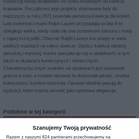
rozpoczął swoją działalność na rynku modowym od kolekcji
krawatów. Początkowo jego projekty skierowane były do
mężczyzn, w roku 1971 powstała pierwsza kolekcja dla kobiet.
Lata świetności marki Ralph Lauren przypadają na lata 8-te
ubiegłego wieku, kiedy stała się ona synonimem luksusu i mody
z najwyższej półki. Obecnie Ralph Lauren ma sklepy w wielu
wielkich miastach na całym świecie. Oprócz kolekcji odzieży
damskiej i męskiej, marka specjalizuje się w dodatkach, w tym
także w okularach korekcyjnych i słonecznych.
Charakterystycznym znakiem na oprawkach jest wizerunek
gracza w polo, a modele oprawek to doskonała jakość, modna
kolorystyka i komfort noszenia. Oprawki idealnie pasują do
stylizacji, które można określić jako sportowa elegancja.
Podobne w tej kategorii
Szanujemy Twoją prywatność
Razem z naszymi 824 partnerami przechowujemy na