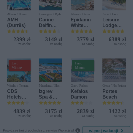
Albania / Durres
Czarnogóra / Bijela
Albania / Durres
Kenia / Diani
AMH
Carine
Epidamn
Leisure
(Durrës)
Delfin
White
Lodge
Bijela (ex.
Sensation
Beach &
Iberostar
Golf
2399 zł
3149 zł
3779 zł
6389 zł
Bijela
Resort by
za osobę
za osobę
za osobę
za osobę
Delfin)
Diamonds
Last
First
Minute
Minute
Włochy / Terrasini
Macedonia / Elen
Cypr / Paphos
Grecja / Nea Potidea
Kamen
CDS
Izgrev
Kefalos
Portes
Hotels
Spa &
Damon
Beach
Terrasini
Aquapark
(ex. Citta
4839 zł
3175 zł
2839 zł
3422 zł
del Mare)
za osobę
za osobę
za osobę
za osobę

więcej wakacji
Powyższe treści pochodzą z serwisu Wakacje.pl.