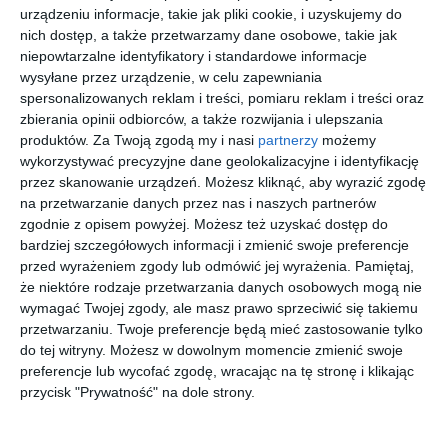
urządzeniu informacje, takie jak pliki cookie, i uzyskujemy do
nich dostęp, a także przetwarzamy dane osobowe, takie jak
ARNETTE
EMPORIO
DOLCE &
FENDI
niepowtarzalne identyfikatory i standardowe informacje
0AN7283
ARMANI
GABBANA
FE50127I
wysyłane przez urządzenie, w celu zapewniania
3007
0EK3004
0DG1349
54052
20
50
30
20
287
255
811
959
5072
02
,
,
,
,
spersonalizowanych reklam i treści, pomiaru reklam i treści oraz
zbierania opinii odbiorców, a także rozwijania i ulepszania
przejdź do
przejdź do
przejdź do
przejdź do
produktów.
Za Twoją zgodą my i nasi
partnerzy
możemy
sklepu
sklepu
sklepu
sklepu
wykorzystywać precyzyjne dane geolokalizacyjne i identyfikację
przez skanowanie urządzeń. Możesz kliknąć, aby wyrazić zgodę
na przetwarzanie danych przez nas i naszych partnerów
zgodnie z opisem powyżej. Możesz też uzyskać dostęp do
bardziej szczegółowych informacji i zmienić swoje preferencje
przed wyrażeniem zgody lub odmówić jej wyrażenia.
Pamiętaj,
D BY D
GIORGIO
VOGUE
VOGUE
że niektóre rodzaje przetwarzania danych osobowych mogą nie
DYH01 C01
ARMANI
0VO4304
0VO5622
wymagać Twojej zgody, ale masz prawo sprzeciwić się takiemu
0AR5161J
5170
2745
00
30
30
00
99
1.042
328
300
przetwarzaniu. Twoje preferencje będą mieć zastosowanie tylko
3002
,
,
,
,
do tej witryny. Możesz w dowolnym momencie zmienić swoje
przejdź do
przejdź do
przejdź do
przejdź do
preferencje lub wycofać zgodę, wracając na tę stronę i klikając
sklepu
sklepu
sklepu
sklepu
przycisk "Prywatność" na dole strony.