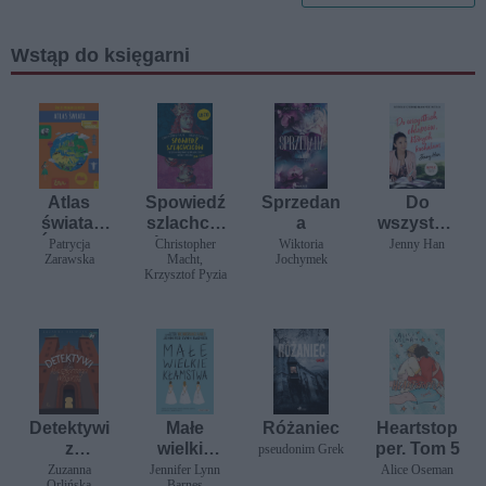
Wstąp do księgarni
Atlas
Spowiedź
Sprzedan
Do
świata.
szlachcic
a
wszystkic
Świat w
ów 1670.
h
Patrycja
Christopher
Wiktoria
Jenny Han
Zarawska
Macht,
Jochymek
naklejkac
Szczera
chłopców,
Krzysztof Pyzia
h
rozmowa
których
z
kochałam.
najgorszy
Chłopcy.
m królem
Tom 1
Polski
(tak, tym!)
Detektywi
Małe
Różaniec
Heartstop
z
wielkie
per. Tom 5
pseudonim Grek
klasztorne
kłamstwa
Zuzanna
Jennifer Lynn
Alice Oseman
Orlińska
Barnes