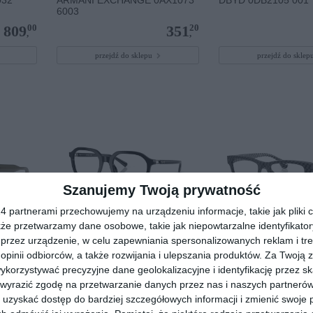
6003
00
20
809
351
,
,
przejdź do sklepu
przejdź do skle
Szanujemy Twoją prywatność
 partnerami przechowujemy na urządzeniu informacje, takie jak pliki c
kże przetwarzamy dane osobowe, takie jak niepowtarzalne identyfikato
przez urządzenie, w celu zapewniania spersonalizowanych reklam i tre
 002
MICHAEL KORS 0MK4129
ALAIN MIKLI 0A0351
 opinii odbiorców, a także rozwijania i ulepszania produktów.
Za Twoją z
3005
orzystywać precyzyjne dane geolokalizacyjne i identyfikację przez s
00
00
399
719
,
,
 wyrazić zgodę na przetwarzanie danych przez nas i naszych partneró
uzyskać dostęp do bardziej szczegółowych informacji i zmienić swoje 
przejdź do sklepu
przejdź do skle