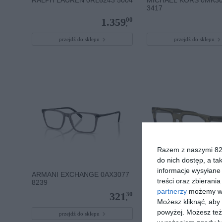
3417
00
1.359
,
przejdź do sklepu
przejdź do sklepu
Razem z naszymi 824
do nich dostęp, a ta
informacje wysyłane 
ARMANI EXCHANGE 0AX3077
UNOFFICIAL 0UO2159
treści oraz zbierania
8239
partnerzy
możemy wyk
30
321
,
Możesz kliknąć, aby
powyżej. Możesz też 
przejdź do sklepu
przejdź do sklepu