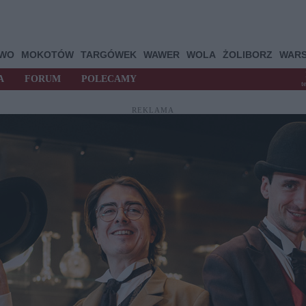
OWO
MOKOTÓW
TARGÓWEK
WAWER
WOLA
ŻOLIBORZ
WAR
A
FORUM
POLECAMY
t
REKLAMA