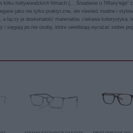
ilku hollywoodzkich filmach (, , Śniadanie u Tiffany'ego" c
gane jako nie tylko praktyczne, ale również modne i stylo
a łączy je doskonałość materiałów, ciekawa kolorystyka, l
 i sięgają po nie osoby, które uwielbiają wyrażać siebie po
032
ARMANI EXCHANGE 0AX1073
DBYD 0DB2105 001