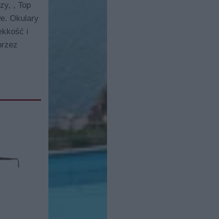
zy, , Top
we. Okulary
ekkość i
przez