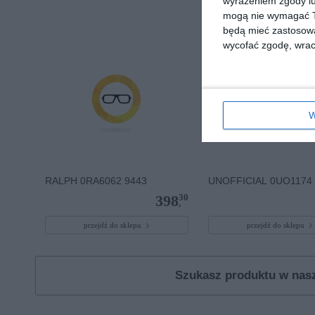
wyrażeniem zgody lu
mogą nie wymagać Tw
będą mieć zastosowa
wycofać zgodę, wraca
W
RALPH 0RA6062 9443
UNOFFICIAL 0UO1174 
30
398
,
przejdź do sklepu
przejdź do sklepu
Szukasz produktu w na