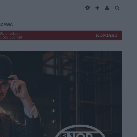
SZAWA
Biuro reklamy
KONTAKT
el. 502-280-720