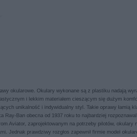
y okularowe. Okulary wykonane są z plastiku nadają wyr
lastycznym i lekkim materiałem cieszącym się dużym komf
iących unikalność i indywidualny styl. Takie oprawy łamią k
ka Ray-Ban obecna od 1937 roku to najbardziej rozpoznawa
m Aviator, zaprojektowanym na potrzeby pilotów, okulary n
ami. Jednak prawdziwy rozgłos zapewnił firmie model okula