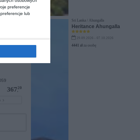
a danych osobowych
oje preferencje
preferencje lub
Sri Lanka / Ahungalla
Heritance Ahungalla
29.09.2026 - 07.10.2026
4441 zł
za osobę
059
20
367
,
pu