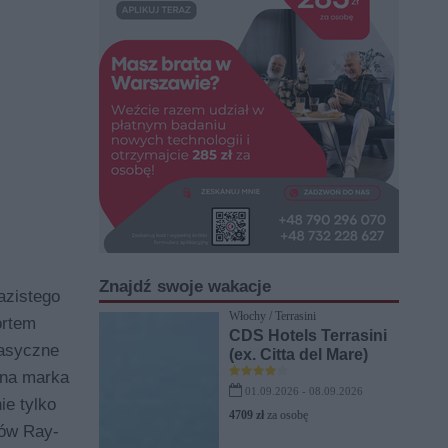
Znajdź swoje wakacje
azistego
Włochy / Terrasini
ortem
CDS Hotels Terrasini
lasyczne
(ex. Citta del Mare)
lna marka
01.09.2026 - 08.09.2026
ie tylko
4709 zł
za osobę
rów Ray-