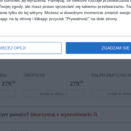
b odmówić jej wyrażenia.
Pamiętaj, że niektóre rodzaje przetwarzani
ojej zgody, ale masz prawo sprzeciwić się takiemu przetwarzaniu. Tw
nie tylko do tej witryny. Możesz w dowolnym momencie zmienić swoje 
jąc na tę stronę i klikając przycisk "Prywatność" na dole strony.
IĘCEJ OPCJI
ZGADZAM SIĘ
001
UNOF0189
RALPH 0RA7174U 6
30
30
279
279
,
,
przejdź do sklepu
przejdź do skle
szym pasażu?
Skorzystaj z wyszukiwarki