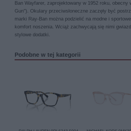
Ban Wayfarer, zaprojektowany w 1952 roku, obecny w k
Gun"). Okulary przeciwsłoneczne zaczęły być postrze
marki Ray-Ban można podzielić na modne i sportowe, 
komfort noszenia. Wciąż zachwycają się nimi gwiazdy
stylowe dodatki.
Podobne w tej kategorii
RALPH LAUREN 0RL6243 5004
MICHAEL KORS 0MK3