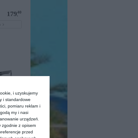
40
179
,
pu
ookie, i uzyskujemy
ry i standardowe
ści, pomiaru reklam i
5 002
godą my i nasi
kanowanie urządzeń.
00
2.215
,
w zgodnie z opisem
preferencje przed
pu