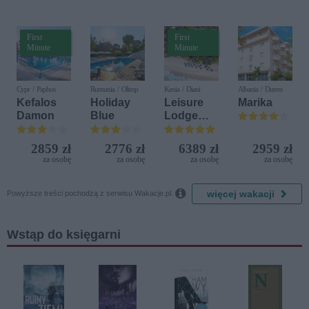
Delfin)
First
First
Minute
Minute
Cypr / Paphos
Rumunia / Olimp
Kenia / Diani
Albania / Durres
Kefalos
Holiday
Leisure
Marika
Damon
Blue
Lodge
Beach &
Golf
2859 zł
2776 zł
6389 zł
2959 zł
Resort by
za osobę
za osobę
za osobę
za osobę
Diamonds

więcej wakacji
Powyższe treści pochodzą z serwisu Wakacje.pl.
Wstąp do księgarni