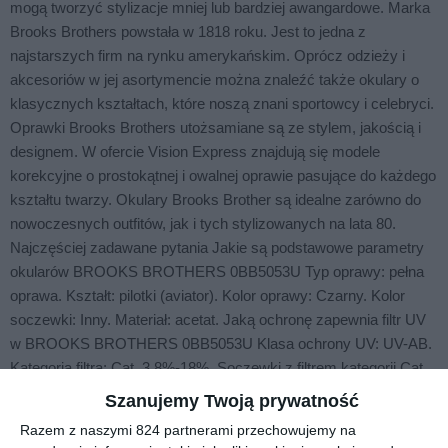
mogą tworzyć stylizacje mniej lub bardziej awangardowe. Marka
Brooks Brothers powstała w 1818 roku. Jest to jedna z
najstarszych firm na rynku amerykańskim. Oprócz odzieży i
akcesoriów w jej asortymencie można znaleźć także okulary o
klasycznych kształtach, które noszą znani sportowcy i celebryci.
Oprawki Brooks Brothers utożsamiane są ze stylem, jakością i
designem. W ofercie Vision Express znajdują się modele
korekcyjne o prostokątnej i owalnej oprawie pasujące do każdego
kształtu twarzy. Okulary Brooks Brother są idealne zarówno do
nowoczesnych outfitów, jak i tych stylizowanych na lata 80.
Najczęściej zadawane pytania Jakie są podstawowe parametry
okularów BROOKS BROTHERS 0BB5053U Typ oprawy: pełna
oprawa. Kształt: pilotki (aviator). Kolor oprawy: Czarny. Kolor
soczewki: Inny. Materiał: acetat. Jaką ochronę zapewnia filtr UV
w BROOKS BROTHERS 0BB5053U Klasa ochrony UV: UV-AB.
Kategoria filtra: Cat. 3 8%-18%. Soczewki z filtrem kategorii Cat.
3 8%-18% ograniczają ilość światła docierającego do oka i
Szanujemy Twoją prywatność
sprawdzają się w warunkach silnego nasłonecznienia. Czy w
Razem z naszymi 824 partnerami przechowujemy na
BROOKS BROTHERS 0BB5053U można zamontować