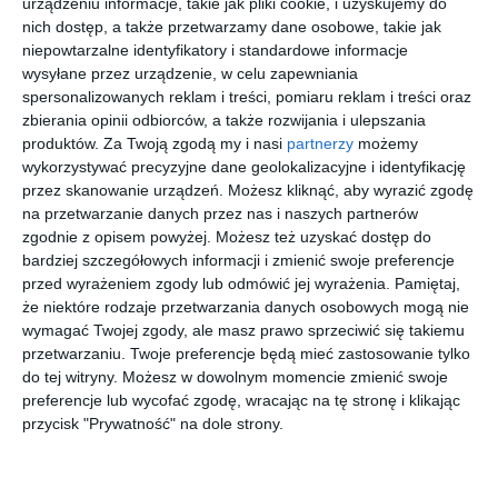
urządzeniu informacje, takie jak pliki cookie, i uzyskujemy do
soczewki korekcyjne Tak, w tym modelu można zamontować
nich dostęp, a także przetwarzamy dane osobowe, takie jak
soczewki korekcyjne. Dla kogo są przeznaczone oprawki
niepowtarzalne identyfikatory i standardowe informacje
BROOKS BROTHERS 0BB5053U Oprawki należą do kolekcji
wysyłane przez urządzenie, w celu zapewniania
spersonalizowanych reklam i treści, pomiaru reklam i treści oraz
Classic i są dostępne w wersji męskiej, co pozwala dopasować je
zbierania opinii odbiorców, a także rozwijania i ulepszania
do różnych preferencji oraz stylu użytkownika. Co wyróżnia
produktów.
Za Twoją zgodą my i nasi
partnerzy
możemy
oprawki BROOKS BROTHERS 0BB5053U na tle innych modeli
wykorzystywać precyzyjne dane geolokalizacyjne i identyfikację
Oprawki wyróżniają się konstrukcją typu pełna oprawa, kształtem
przez skanowanie urządzeń. Możesz kliknąć, aby wyrazić zgodę
pilotki (aviator) oraz wykonaniem z materiału acetat. Takie
na przetwarzanie danych przez nas i naszych partnerów
połączenie wpływa na ich trwałość, stabilność oraz komfort
zgodnie z opisem powyżej. Możesz też uzyskać dostęp do
dopasowania do twarzy podczas codziennego noszenia.
bardziej szczegółowych informacji i zmienić swoje preferencje
przed wyrażeniem zgody lub odmówić jej wyrażenia.
Pamiętaj,
że niektóre rodzaje przetwarzania danych osobowych mogą nie
wymagać Twojej zgody, ale masz prawo sprzeciwić się takiemu
Podobne w tej kategorii
przetwarzaniu. Twoje preferencje będą mieć zastosowanie tylko
do tej witryny. Możesz w dowolnym momencie zmienić swoje
preferencje lub wycofać zgodę, wracając na tę stronę i klikając
przycisk "Prywatność" na dole strony.
POLO
RAY BAN
ARNETTE
GUESS