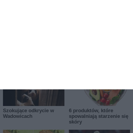
Jak szybciej zgromadzić
Systemy bezpieczeństwa we
wkład własny na mieszkanie?
wkładach gazowych, jak
działają czujniki i
zabezpieczenia
przeciwwypływowe
więcej