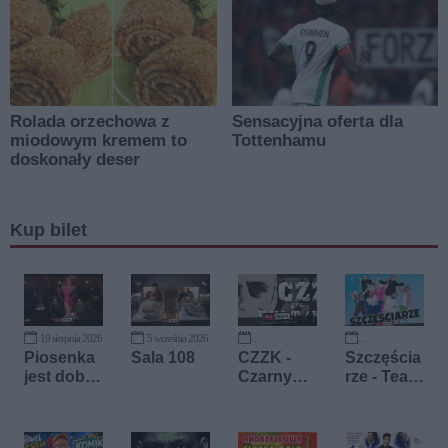
Kup bilet
19 sierpnia 2026
5 września 2026
11 września 2026
19 września 2026
Piosenka
Sala 108
CZZK -
Szczęścia
jest dobra
Czarny
rze - Teatr
na
Ziutek z
TeTaTeT
wszystko
Killerami
(covery