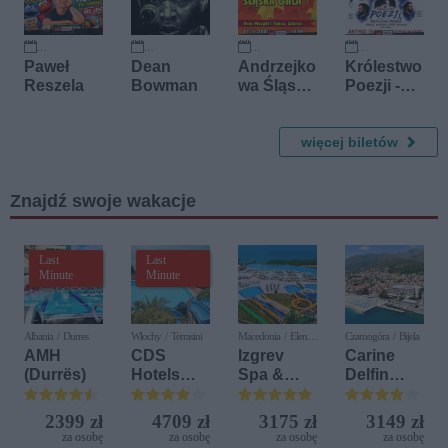
KULT&KN
Ż)
20 września 2026
8 października 2026
29 listopada 2026
29 października 2028
Paweł
Dean
Andrzejko
Królestwo
Reszela
Bowman
wa Śląska
Poezji -
Gala z
Muzyczna
humorem
podróż
więcej biletów
przez
wiersze,
które
Znajdź swoje wakacje
kochasz
Last
Last
Minute
Minute
Albania / Durres
Włochy / Terrasini
Macedonia / Elen
Czarnogóra / Bijela
Kamen
AMH
CDS
Izgrev
Carine
(Durrës)
Hotels
Spa &
Delfin
Terrasini
Aquapark
Bijela (ex.
(ex. Citta
Iberostar
2399 zł
4709 zł
3175 zł
3149 zł
del Mare)
Bijela
za osobę
za osobę
za osobę
za osobę