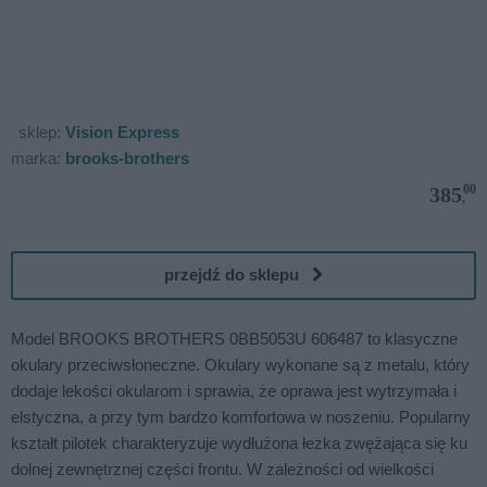
sklep:
Vision Express
marka:
brooks-brothers
00
385
,
przejdź do sklepu
Model BROOKS BROTHERS 0BB5053U 606487 to klasyczne
okulary przeciwsłoneczne. Okulary wykonane są z metalu, który
dodaje lekości okularom i sprawia, że oprawa jest wytrzymała i
elstyczna, a przy tym bardzo komfortowa w noszeniu. Popularny
kształt pilotek charakteryzuje wydłużona łezka zwężająca się ku
dolnej zewnętrznej części frontu. W zależności od wielkości