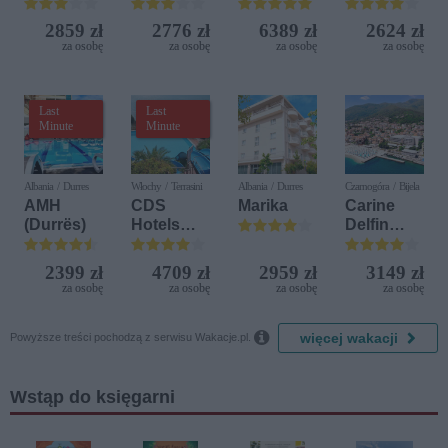
Beach &
Golf
2859 zł
2776 zł
6389 zł
2624 zł
Resort by
za osobę
za osobę
za osobę
za osobę
Diamonds
Last
Last
Minute
Minute
Albania / Durres
Włochy / Terrasini
Albania / Durres
Czarnogóra / Bijela
AMH
CDS
Marika
Carine
(Durrës)
Hotels
Delfin
Terrasini
Bijela (ex.
(ex. Citta
Iberostar
2399 zł
4709 zł
2959 zł
3149 zł
del Mare)
Bijela
za osobę
za osobę
za osobę
za osobę
Delfin)

więcej wakacji
Powyższe treści pochodzą z serwisu Wakacje.pl.
Wstąp do księgarni