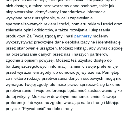
nich dostęp, a także przetwarzamy dane osobowe, takie jak
niepowtarzalne identyfikatory i standardowe informacje
wysyłane przez urządzenie, w celu zapewniania
spersonalizowanych reklam i treści, pomiaru reklam i treści oraz
zbierania opinii odbiorców, a także rozwijania i ulepszania
RAY-BAN
DOLCE &
EMPORIO
VERSACE
produktów.
Za Twoją zgodą my i nasi
partnerzy
możemy
0RB3025
GABBANA
ARMANI
0VE2199
wykorzystywać precyzyjne dane geolokalizacyjne i identyfikację
W3277
0DG6146
0EK4003
100281
00
00
00
50
652
959
359
857
Aviator
501/8G
508687
,
,
,
,
przez skanowanie urządzeń. Możesz kliknąć, aby wyrazić zgodę
Classic
na przetwarzanie danych przez nas i naszych partnerów
przejdź do
przejdź do
przejdź do
przejdź do
zgodnie z opisem powyżej. Możesz też uzyskać dostęp do
sklepu
sklepu
sklepu
sklepu
bardziej szczegółowych informacji i zmienić swoje preferencje
przed wyrażeniem zgody lub odmówić jej wyrażenia.
Pamiętaj,
że niektóre rodzaje przetwarzania danych osobowych mogą nie
wymagać Twojej zgody, ale masz prawo sprzeciwić się takiemu
przetwarzaniu. Twoje preferencje będą mieć zastosowanie tylko
do tej witryny. Możesz w dowolnym momencie zmienić swoje
preferencje lub wycofać zgodę, wracając na tę stronę i klikając
DBYD
SWAROVSK
RAY BAN
RALPH
0DB4053
I 0SK6057
0RB8089
LAUREN
przycisk "Prywatność" na dole strony.
003
100187
165/48
0RL7087
30
00
00
00
209
995
1.995
1.445
ICON
911674
,
,
,
,
przejdź do
przejdź do
przejdź do
przejdź do