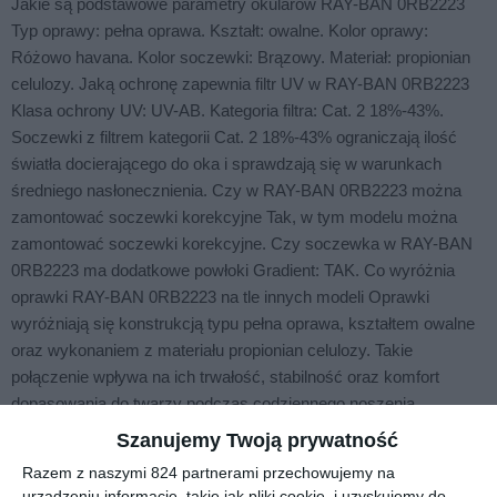
Jakie są podstawowe parametry okularów RAY-BAN 0RB2223
Typ oprawy: pełna oprawa. Kształt: owalne. Kolor oprawy:
Różowo havana. Kolor soczewki: Brązowy. Materiał: propionian
celulozy. Jaką ochronę zapewnia filtr UV w RAY-BAN 0RB2223
Klasa ochrony UV: UV-AB. Kategoria filtra: Cat. 2 18%-43%.
Soczewki z filtrem kategorii Cat. 2 18%-43% ograniczają ilość
światła docierającego do oka i sprawdzają się w warunkach
średniego nasłonecznienia. Czy w RAY-BAN 0RB2223 można
zamontować soczewki korekcyjne Tak, w tym modelu można
zamontować soczewki korekcyjne. Czy soczewka w RAY-BAN
0RB2223 ma dodatkowe powłoki Gradient: TAK. Co wyróżnia
oprawki RAY-BAN 0RB2223 na tle innych modeli Oprawki
wyróżniają się konstrukcją typu pełna oprawa, kształtem owalne
oraz wykonaniem z materiału propionian celulozy. Takie
połączenie wpływa na ich trwałość, stabilność oraz komfort
dopasowania do twarzy podczas codziennego noszenia.
Szanujemy Twoją prywatność
Razem z naszymi 824 partnerami przechowujemy na
Podobne w tej kategorii
urządzeniu informacje, takie jak pliki cookie, i uzyskujemy do