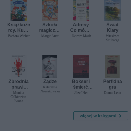
Książkoże
Szkoła
Adresy.
Świat
rcy. Kuba
magiczny
Co mówią
Klary
i Maja
ch
nam o
Barbara Wicher
Margit Auer
Deirdre Mask
Wiesława
Szubarga
kontra
zwierząt
tożsamoś
Gang
(nowa
ci,
Prosiaka.
edycja,
statusie i
Poziom 1
tom 1)
władzy
Zbrodnia
Żądze
Bokser i
Perfidna
prawie
śmierć.
gra
Katarzyna
Nowakowska
doskonał
Opowiada
Monika
Józef Hen
Donna Leon
Całkiewicz,
a
nia
Iwona
zebrane
Schymalla
więcej w księgarni