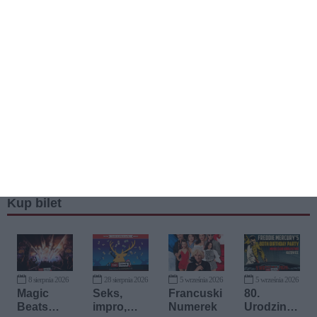
Kup bilet
8 sierpnia 2026
28 sierpnia 2026
5 września 2026
5 września 2026
Magic
Seks,
Francuski
80.
Beats
impro,
Numerek
Urodziny